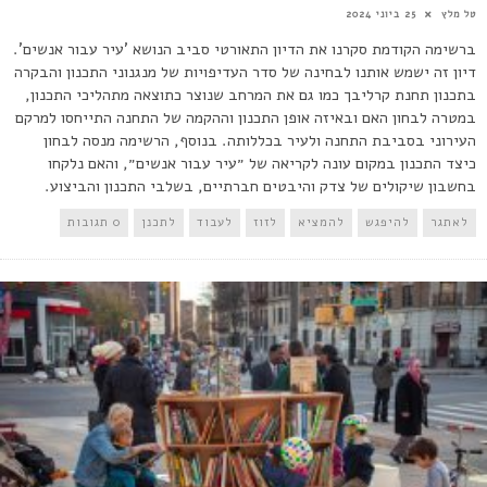
טל מלץ
25 ביוני 2024
ברשימה הקודמת סקרנו את הדיון התאורטי סביב הנושא 'עיר עבור אנשים'.
דיון זה ישמש אותנו לבחינה של סדר העדיפויות של מנגנוני התכנון והבקרה
בתכנון תחנת קרליבך כמו גם את המרחב שנוצר כתוצאה מתהליכי התכנון,
במטרה לבחון האם ובאיזה אופן התכנון וההקמה של התחנה התייחסו למרקם
העירוני בסביבת התחנה ולעיר בכללותה. בנוסף, הרשימה מנסה לבחון
כיצד התכנון במקום עונה לקריאה של ״עיר עבור אנשים״, והאם נלקחו
בחשבון שיקולים של צדק והיבטים חברתיים, בשלבי התכנון והביצוע.
לאתגר
להיפגש
להמציא
לזוז
לעבוד
לתכנן
0 תגובות