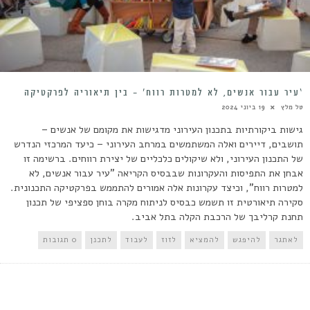
‘עיר עבור אנשים, לא למטרות רווח’ – בין תיאוריה לפרקטיקה
טל מלץ
19 ביוני 2024
גישות ביקורתיות בתכנון העירוני מדגישות את מקומם של אנשים –
תושבים, דיירים ואלה המשתמשים במרחב העירוני – כיעד המרכזי הנדרש
של התכנון העירוני, ולא שיקולים כלכליים של יצירת רווחים. ברשימה זו
אבחן את התפיסות והעקרונות שבבסיס הקריאה "עיר עבור אנשים, לא
למטרות רווח", וכיצד עקרונות אלה אמורים להתממש בפרקטיקה התכנונית.
סקירה תיאורטית זו תשמש כבסיס לניתוח מקרה בוחן ספציפי של תכנון
תחנת קרליבך של הרכבת הקלה בתל אביב.
לאתגר
להיפגש
להמציא
לזוז
לעבוד
לתכנן
0 תגובות