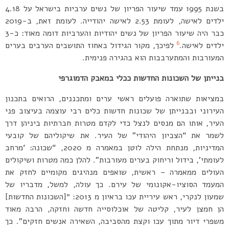
בשנת 1995 עמד שיעור הפריון של נשים ערביות בישראל על 4.18
ילדים לאישה, לעומת 2.53 לאישה יהודייה. לעומת זאת, ב-2019
כבר היה שיעור הפריון של נשים יהודיות והערביות דומה מאוד: כ-3
6
ילדים לאישה.
לפיכך, מקור הגידול באחוז התושבים הערבים בערים
המעורבות והמתערבבות הוא בהגירה פנימית.
בנייתן של השכונות החדשות ככלי במאבק הדמוגרפי
במציאות שתוארה פועלים ראשי ערים ומתכננים, הרואים בתכנון
העירוני ובבנייתן של שכונות חדשות כלים רבי עוצמה בעיצוב פני
העיר, אותו הם מנסים לנצל כדי לקדם מטרות חברתיות ביניהן דרך
לשמר את “הצביון היהודי” של העיר. את שיקוליהם של קובעי
המדיניות, מנתחת הילה לוטן במאמרה מ 2020, “שכונה: ‘מרחב
לעומתי’, בידול וריחוק בערים מעורבות”. להלן כמה מטרות ושיקולים
העולים ממאמרה – ראשית, שואפים מנהיגים מקומיים לחזק את
המעמד הסוציו-אקונומי של עירם. כך עולה, למשל, מדבריו של
שמעון לנקרי, ראש עיריית עכו בראיון מ 2013: ״[השכונות החדשות]
הן חמצן לעיר, קליטה של אוכלוסייה חדשה וחזקה, הרבה מאוד
משפרי דיור מתוך עכו וקצת מהסביבה, השאירה אנשים חזקים”. כך