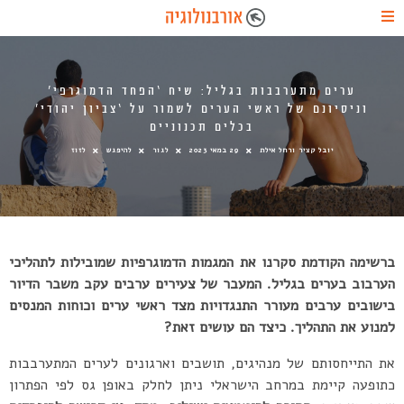
ערים מתערבבות בגליל: שיח ‘הפחד הדמוגרפי’
וניסיונם של ראשי הערים לשמור על ‘צביון יהודי’
בכלים תכנוניים
יובל קציר ורחל אילת
29 במאי 2023
לגור
להיפגש
לזוז
ברשימה הקודמת סקרנו את המגמות הדמוגרפיות שמובילות לתהליכי
הערבוב בערים בגליל. המעבר של צעירים ערבים עקב משבר הדיור
בישובים ערבים מעורר התנגדויות מצד ראשי ערים וכוחות המנסים
למנוע את התהליך. כיצד הם עושים זאת?
את התייחסותם של מנהיגים, תושבים וארגונים לערים המתערבבות
כתופעה קיימת במרחב הישראלי ניתן לחלק באופן גס לפי הפתרון