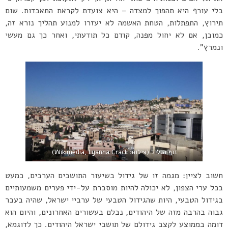
בלי עורף היא תהפוך למצדה – היא צועדת לקראת התאבדות. שום
תירוץ, התפתלות, הטחת האשמה לא יעזרו למנוע תהליך נורא זה,
כמובן, אם לא יחול מפנה, קודם כל תודעתי, ואחר כך גם מעשי
ונמרץ”.
נוף הגליל (צילום: Wikimedia, Lyanna Crack)
חשוב לציין: מגמה זו של גידול בשיעור התושבים הערבים, כמעט
בכל ערי הצפון, לא יכולה להיות מוסברת על-ידי פערים משמעותיים
בגידול הטבעי, היות שהגידול הטבעי של ערביי ישראל, שהיה בעבר
גבוה בהרבה מזה של היהודים, נבלם בעשורים האחרונים, והיום הוא
דומה בממוצע לקצב גידולם של תושבי ישראל היהודים. כך לדוגמא,