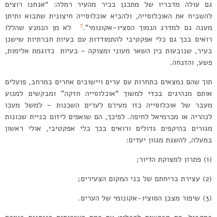
גם עולה מדבריו של מתכנן בכיר מהעיר רמלה: ״אנחנו רוצים
להשביח את האוכלוסייה, ולהביא אוכלוסייה חיצונית שתבוא ותיתן
7
מענה גם למדרג הנמוך הסציו-אקונומי”.
לא מן הנמנע שהללו
רואים בכך גם כלי אפקטיבי להתמודדות עם בעיות חברתיות שישנן
בעיר, שנובעות בין השאר מעוני ומצוקה – בעיות כדוגמת אלימות,
פשע, והזנחה.
תוך שהם נמצאים בתחרות עם ערים ויישובים אחרים במרחב, פועלים
אותם מנהיגים בכדי למשוך “אוכלוסייה חזקה” ומבקשים למנוע
מעבר של אוכלוסייה כזו מעירם לערים השכנות – למשל מעכו
לנהריה או מכרמיאל לחיפה. לפיכך, הם שואפים ליזום בניית שכונות
מגורים בהיקפים גדולים ורואים בכך כלי אפקטיבי, אולי ראשון
במעלה, להשגת מגוון יעדים:
(1) פתרון למצוקת הדיור;
(2) עצירת בריחתם של בני המקום הצעירים;
(3) שיפור מצבן הסוציו-אקונומי של הערים.