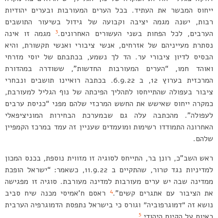
ייחוס המבשר את העתיד. בכל הערים המעורבות ובערים יהודיות
רבות, ישנה מגמה יציבה וקבועה של גידול בשיעור התושבים
3
הערבים, לכל הפחות בשני העשורים האחרונים.
מגמה זו אינה
נסתרת מעייניהם של אזרחים, אנשי ציבורי ואנשי תקשורת, והיא
הבסיס לדיון ציבורי ער. הד לך נשמע, בכתבתם של יוסי מזרחי
ואוהד חמו, “הערים המעורבות החדשות”, ששודרה במהדורת
המרכזית בערוץ 12, ב 6.9.22. בכתבה רואיינו תושבים ונבחרי
ציבור בעפולה שהתייחסו לתהליך הפיכתה של נוף הגליל למעורבת,
כמקרה ייחוס שאישש את החשש המרכזי שלהם מפני “כניסת ערבים
לעפולה”. מהכתבה עלה גם שבמערכת הבחירות המוניציפאלי
האחרונה התמודדו רשימות ומועמדים שעניין זה עמד במרכז הקמפיין
שלהם.
ראש השב”כ, רונן בר, התייחס לסוגיה זו מזווית נוספת, בכנס המכון
למדיניות נגד טרור, שהתקיים ב 11.9.22, כשאמר: “ישראל הופכת
ממדינה שבה יש ערים מעורבות למדינה מעורבת. סוגיה זו מפגישה
4
את הציבור עם אתגרים קשים”.
ראסם ח’אמיסי מכנה שיח סביב
נושא זה ״דמוגרפוביה״ וגורס כי בישראל נתפסת הדמוגרפיה הערבית
5
כאיום על הקיום היהודי.