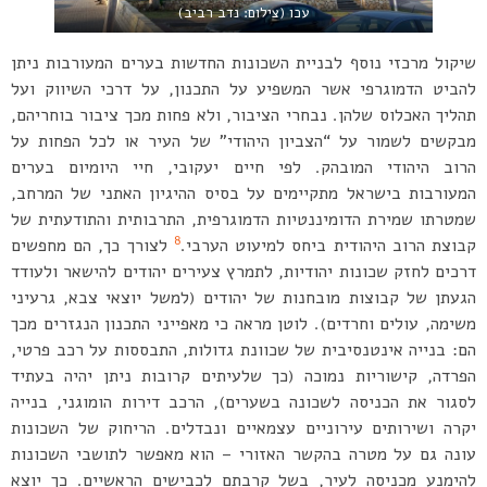
עכו (צילום: נדב רביב)
שיקול מרכזי נוסף לבניית השכונות החדשות בערים המעורבות ניתן
להביט הדמוגרפי אשר המשפיע על התכנון, על דרכי השיווק ועל
תהליך האכלוס שלהן. נבחרי הציבור, ולא פחות מכך ציבור בוחריהם,
מבקשים לשמור על “הצביון היהודי” של העיר או לכל הפחות על
הרוב היהודי המובהק. לפי חיים יעקובי, חיי היומיום בערים
המעורבות בישראל מתקיימים על בסיס ההיגיון האתני של המרחב,
שמטרתו שמירת הדומיננטיות הדמוגרפית, התרבותית והתודעתית של
8
קבוצת הרוב היהודית ביחס למיעוט הערבי.
לצורך כך, הם מחפשים
דרכים לחזק שכונות יהודיות, לתמרץ צעירים יהודים להישאר ולעודד
הגעתן של קבוצות מובחנות של יהודים (למשל יוצאי צבא, גרעיני
משימה, עולים וחרדים). לוטן מראה כי מאפייני התכנון הנגזרים מכך
הם: בנייה אינטנסיבית של שכוונת גדולות, התבססות על רכב פרטי,
הפרדה, קישוריות נמוכה (כך שלעיתים קרובות ניתן יהיה בעתיד
לסגור את הכניסה לשכונה בשערים), הרכב דירות הומוגני, בנייה
יקרה ושירותים עירוניים עצמאיים ונבדלים. הריחוק של השכונות
עונה גם על מטרה בהקשר האזורי – הוא מאפשר לתושבי השכונות
להימנע מכניסה לעיר, בשל קרבתם לכבישים הראשיים. כך יוצא