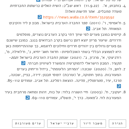
בוחבוט, א’. (11.9.22)
ראש שב”כ: השיח האלים ברשתות החברתיות
מעודד מחבלים. אתר חדשות וואלה!
https://news.walla.co.il/item/3529592
ח’אמיסי, ר’. (2011)
ספר החברה הערבית בישראל.
מכון ון ליר והקיבוץ
המאוחד. תל אביב.
קיימים כמובן פערים לפי שיוך דתי בקרב הערבים נוצרים, מוסלמים
ודרוזים. שיעור פריון יוצא דופן נרשם בקרב הבדואים בנגב. כמובן שישנם
גם פערים גדולים בין יהודים חרדים וחילונים לדוגמא, כך שההתייחסות כאן
היא לממוצע הכללי בשתי האוכלוסיות- חדאד חאג׳ יחיא, נ’, ח׳לאילה, מ’,
רודניצקי, א’, פרג׳ון, ב’. (2021)
שנתון החברה הערבית בישראל 2021-
תקציר
. המכון הישראלי לדמוקרטיה והמשרד לשיוויון חברתי.
לוטן, ה’. (2020) שכונה: ‘המרחב הלעומתי’, בידול וריחוק בערים
המעורבות. בתוך חתוקה, ט’ (עורכת)
דפוסי תכנון: דירה, בניין, שכונה,
מרכז, עיר, מטרופולין, מדינה.
הוצאת רסלינג. תל אביב. עמודים 85-112.
יעקובי, ח’. (2003) חיי השגרה בלוד: על כוח, זהות ומחאה מרחבית בעיר
המעורבת לוד.
ג’מאעה.
כרך י’, תשס”ג, עמודים 69-110.
הגירה
משבר דיור
ערביי ישראל
ערים מעורבות