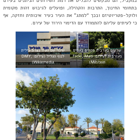
במקביל, הם מבקשים להבליט את רמת השירותים הניתנים בעירם
בתחומי החינוך, התרבות והקהילה, ופועלים לגיבוש זהות מקומית
ולוקל-פטריוטיזם ובכך “למתג” את העיר כעיר איכותית וחזקה, אף
כי לעיתים עליהם להתמודד עם הדימוי הירוד של עירם.
שלטים בערבית חסרים בערים
שינוי שם העיר נצרת עילית
מעורבות (צילום: Flickr, Mati
לנוף הגליל (צילום: DMY,
Wikiemedia)
Milstein)