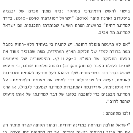
ביטוי לחשש הדמוגרפי במחקר נביא מתוך ספרם של יבגניה
ביסטרוב וארנון סופר (2010) “ישראל דמוגרפיה 2010-2030, בדרך
למדינה דתית” בראשית הפרק השישי שכותרתו התכנסות עם ישראל
למדינת תל אביב:
“אם לא תיעשה פעולה דחופה, יש להניח כי בעתיד הלא-רחוק נקבל
מפה ברורה למדי של חלוקת הארץ העתידית, מפה שתזכיר מאוד את
הצעת החלוקה של האו”מ ב-47.11.29. ההיסטוריה של מיעוטים
שונים בעולם בעבר (הרחוק והקרוב) ובהווה מלמדת אותנו, כי מיעוט
שהוא בגדר רוב בטריטוריה שלו ושהוא בעל תודעה לאומית ומנהיגות
לאומית, יעשה כל שביכולתו כדי לממש את מאווייו הלאומיים– על
ידי אוטונומיה, אירידנטה (התחברות למדינה שמעבר לגבול), או הרס
המדינה מבפנים כדי להופכה בסופו של דבר למדינתו של אותו מיעוט
שהפך לרוב”.
ולכן מסקנתם :
“ישראל הולכת ונהרסת כמדינה יהודית, ובתוך תקופה קצרה תותיר רק
את תל אביב ובנותיה כישות יהודית, אך רק לתקופת זמן קצרה, כי