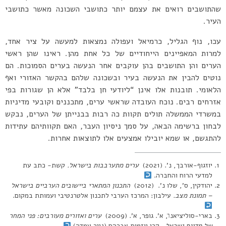
שהתושבים רואים את עצמם יותר כתושבי השכונה מאשר כתושבי
העיר.
עכו, נוף הגליל, כרמיאל ועפולה נמצאות למעשה על ציר אחד,
למרות המאפיינים הייחודיים של כל אחת מהן. ראינו שהן ראשי
הערים והן התושבים בהן עוקבים אחר הנעשה בערים הסמוכות. הם
נוטים להבין את הנעשה בעיר ובשכונה שלהם בהקשר האזורי ואף
הלאומי. תובנות אלו אינן “ליודעי חן בלבד” אלא הן שגורות בפי
אזרחים רבים. נוכח העובדה שראשי ערים, מתכננים וקובעי מדיניות
במשרדי הממשלה תולים תקוות כה רבות בבנייתן של הערים, נבקש
לבחון ברשימה הבאה, על סמך ניסיון העבר, האם תקוותיהם עתידות
להתגשם, או שמא יובילו אמצעים אלו לתוצאות אחרות.
יוזגוף-אורבך, נ’. (2021)
ערים מתערבבות בישראל.
קשת- כתב עת
למדעי הרוח והחברה.
יהודקין, ס’, שלו נ’. (2012)
התכנון המתארי ביישובים הערביים בישראל
– תמונת מצב.
עילבון: המרכז הערבי לתכנון אלטרנטיבי ועמותת במקום.
בארי-סוליציאנו̈, א’. גופר, א’. (2009)
ערים ואזורים מעורבים: פני המחר
של מדינת ישראל
. קרן יוזמות אברהם (נייר עמדה)