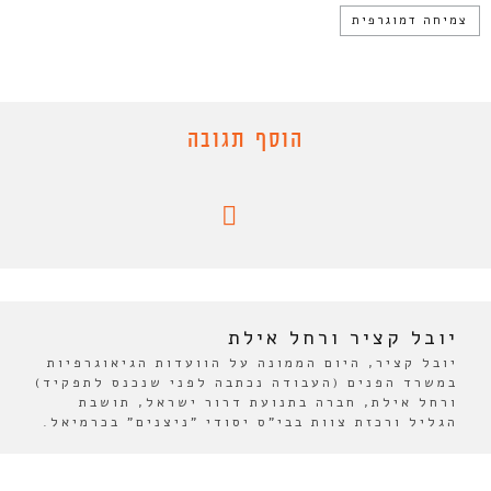
צמיחה דמוגרפית
הוסף תגובה
יובל קציר ורחל אילת
יובל קציר, היום הממונה על הוועדות הגיאוגרפיות
במשרד הפנים (העבודה נכתבה לפני שנכנס לתפקיד)
ורחל אילת, חברה בתנועת דרור ישראל, תושבת
הגליל ורכזת צוות בבי"ס יסודי "ניצנים" בכרמיאל.