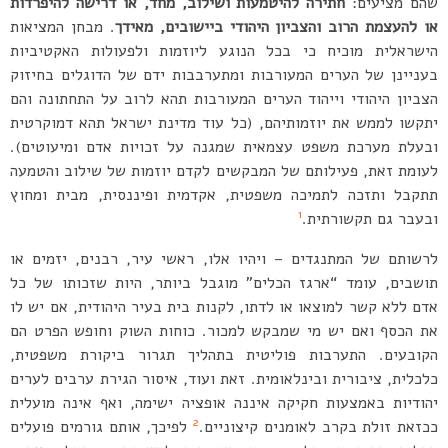
שהם מציעים:
חתירה להיטמעות ושילוב, מחד, או דרישה להיפרדות
או להעצמת הרוב והצביון היהודי ביישובים, מאידך
. מבחן המציאות
הישראלית מוכיח כי בכל הנוגע ליוזמות ולפעולות האקטיביות
בעניינן של הערים המעורבות ומתערבבות ידם של הדוגלים בחיזוק
הצביון היהודי וייהוד הערים המעורבות תהא לרוב על התחתונה והם
יתקשו לממש את יוזמותיהם, (כל עוד מדינת ישראל תהא דמוקרטית
ובעלת מערכת משפט עצמאית שמגנה על זכויות אדם ומיעוטים).
לעומת זאת, פעילותם של המבקשים לקדם יוזמות של שילוב והטמעה
תתקבל ותזכה לתמיכה משפטית, אקדמית ופיננסית, מבית ומחוץ
1
ובעבר גם תקשורתית.
לרשותם של המתנגדים – ויהיו אלו, ראשי עיר, רבנים, יזמים או
תושבים, עומד “ארגז הכלים” מוגבל ביותר, היות שזכותו של כל
אדם ללא קשר למוצאו או לדתו, לקנות בית בעיר היהודית, אם יש לו
את הכסף ואם יש מי שמבקש למכור. כוחות השוק וחופש הפרט הם
הקובעים. התערבות פוליטית בתהליך תגרור ביקורת משפטית,
כלכלית, ציבורית ובינלאומית. זאת ועוד, איסור הגירת ערבים לערים
יהודיות באמצעות חקיקה איננה אופציה ישימה, ואף אינה מועלית
2
ככזאת זולת בקרב לאומנים קיצוניים.
לפיכך, אותם גורמים פועלים