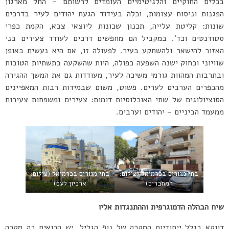
בכלים החוקיים והלגיטימיים העומדים לרשותם – החל מארגון
הפגנות וניסוח עצומות, וכלה בעידוד הגעת יהודים לעיר בדרכים
שונות: קליטת עלייה, תכנון שכונות ליוצאי צבא, הקמת כפרי
סטודנטים וכד’. במקביל הם מחפשים דרכים לעודד צעירים בני
האזור להישאר ולהשתקע בעיר. לפעולה זו, אם היא נעשית באופן
שוויוני וכחוק ישנה השפעה כפולה, היות שהשקעה בתשתיות הטובות
ובתרבות המהוות גורמי משיכה לעיר, מעודדות גם את המשך ההגירה
מהכפרים הערבים לערים. פשוט, משום שבמידות רבות המאפיינים
הסוציולוגים של שתי האוכלוסיות דומות: צעירים ומשפחות צעירות
ממעמד הביניים – יהודים וערבים.
בתי מגורים בכרמיאל (צילום:
בתי מגורים בכרמיאל (צילום:
המחברים)
ארכיון לעם)
שיח הבהלה הדמוגרפית וההתנגדות אליו
דווקא בגלל ייחודיות המקרה של נוף הגליל, יש הרואים בה מקרה