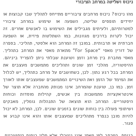
ניכוס ושליטה במרחב הציבורי
מהו ניכוס? ניכוס מרחבים ציבוריים מתייחס לתהליך שבו קבוצות או
יחידים תופסים שליטה, השפעה או שימוש במרחב ציבורי
למטרותיהם, ולעיתים מגבילים את השימוש בו לאנשים אחרים. זה
יכול לקרות בדרכים מגוונות, כמו השתלטות פיזית, או השפעה
חברתית או תרבותית.
במובן זה המרחב הוא אלסטי, תהליכי. בספרה
של דורין מאסי “For Space” מתארת מאסי את המרחב כתהליך.
מאסי מחברת בין מרחב וזמן וטוענת שבלתי ניתן להפריד ביניהם.
ההיסטוריה, מהלכי זמן שונים ותהליכים מתמשכים מעצבים את
המרחב בכל רגע נתון. לכן, כשחושבים על מרחב כתהליך, יש לכלול
את המימד של הזמן ואת השינויים המתמשכים שמעצבים אותו לאורך
זמן. כמו כן, טוענת שהמרחב אינו מנותק מהחברה אלא תוצר של
אינטראקציות מתמשכות בין אנשים, קהילות מוסדות וכוחות
היסטוריים. המרחב הוא תוצאה של התנהלות גומלין, מאבקים
ושיתופי פעולה בין כוחות שונים בזמנים שונים. לכן, המרחב לא יכול
להיות מובן כנפרד מתהליכים שמעצבים אותו והוא אינו קבוע או
סגור.
בנוסף, המרחב לפי מאסי אינו ניטרלי אלא תלוי כוחות היסטוריים,