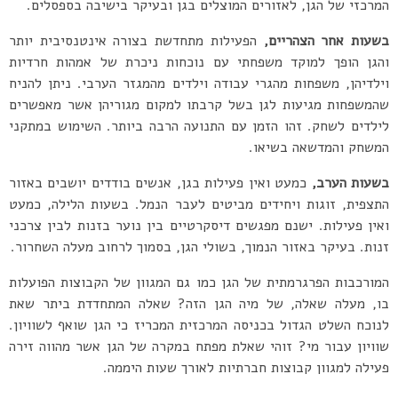
המרכזי של הגן, לאזורים המוצלים בגן ובעיקר בישיבה בספסלים.
בשעות אחר הצהריים,
הפעילות מתחדשת בצורה אינטנסיבית יותר
והגן הופך למוקד משפחתי עם נוכחות ניכרת של אמהות חרדיות
וילדיהן, משפחות מהגרי עבודה וילדים מהמגזר הערבי. ניתן להניח
שהמשפחות מגיעות לגן בשל קרבתו למקום מגוריהן אשר מאפשרים
לילדים לשחק. זהו הזמן עם התנועה הרבה ביותר. השימוש במתקני
המשחק והמדשאה בשיאו.
בשעות הערב,
כמעט ואין פעילות בגן, אנשים בודדים יושבים באזור
התצפית, זוגות ויחידים מביטים לעבר הנמל. בשעות הלילה, כמעט
ואין פעילות. ישנם מפגשים דיסקרטיים בין נוער בזנות לבין צרכני
זנות. בעיקר באזור הנמוך, בשולי הגן, בסמוך לרחוב מעלה השחרור.
המורכבות הפרגרמתית של הגן כמו גם המגוון של הקבוצות הפועלות
בו, מעלה שאלה, של מיה הגן הזה? שאלה המתחדדת ביתר שאת
לנוכח השלט הגדול בכניסה המרכזית המכריז כי הגן שואף לשוויון.
שוויון עבור מי? זוהי שאלת מפתח במקרה של הגן אשר מהווה זירה
פעילה למגוון קבוצות חברתיות לאורך שעות היממה.