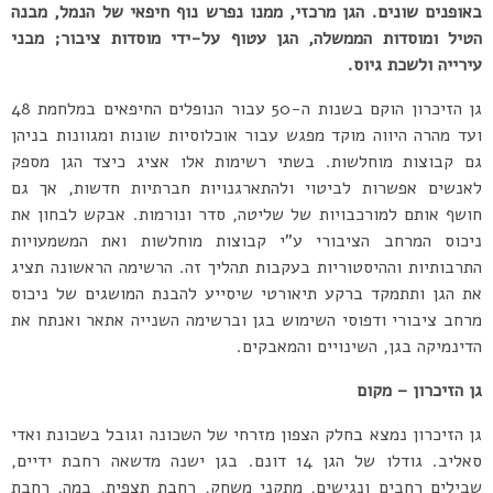
באופנים שונים. הגן מרכזי, ממנו נפרש נוף חיפאי של הנמל, מבנה
הטיל ומוסדות הממשלה, הגן עטוף על-ידי מוסדות ציבור; מבני
עירייה ולשכת גיוס.
גן הזיכרון הוקם בשנות ה-50 עבור הנופלים החיפאים במלחמת 48
ועד מהרה היווה מוקד מפגש עבור אוכלוסיות שונות ומגוונות בניהן
גם קבוצות מוחלשות. בשתי רשימות אלו אציג כיצד הגן מספק
לאנשים אפשרות לביטוי ולהתארגנויות חברתיות חדשות, אך גם
חושף אותם למורכבויות של שליטה, סדר ונורמות. אבקש לבחון את
ניכוס המרחב הציבורי ע”י קבוצות מוחלשות ואת המשמעויות
התרבותיות וההיסטוריות בעקבות תהליך זה. הרשימה הראשונה תציג
את הגן ותתמקד ברקע תיאורטי שיסייע להבנת המושגים של ניכוס
מרחב ציבורי ודפוסי השימוש בגן וברשימה השנייה אתאר ואנתח את
הדינמיקה בגן, השינויים והמאבקים.
גן הזיכרון – מקום
גן הזיכרון נמצא בחלק הצפון מזרחי של השכונה וגובל בשכונת ואדי
סאליב. גודלו של הגן 14 דונם. בגן ישנה מדשאה רחבת ידיים,
שבילים רחבים ונגישים, מתקני משחק, רחבת תצפית, במה, רחבת