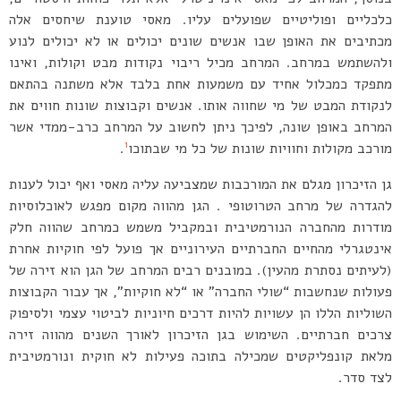
כלכליים ופוליטיים שפועלים עליו. מאסי טוענת שיחסים אלה
מכתיבים את האופן שבו אנשים שונים יכולים או לא יכולים לנוע
ולהשתמש במרחב. המרחב מכיל ריבוי נקודות מבט וקולות, ואינו
מתפקד כמכלול אחיד עם משמעות אחת בלבד אלא משתנה בהתאם
לנקודת המבט של מי שחווה אותו. אנשים וקבוצות שונות חווים את
המרחב באופן שונה, לפיכך ניתן לחשוב על המרחב כרב-ממדי אשר
1
מורכב מקולות וחוויות שונות של כל מי שבתוכו
.
גן הזיכרון מגלם את המורכבות שמצביעה עליה מאסי ואף יכול לענות
להגדרה של מרחב הטרוטופי . הגן מהווה מקום מפגש לאוכלוסיות
מודרות מהחברה הנורמטיבית ובמקביל משמש כמרחב שהווה חלק
אינטגרלי מהחיים החברתיים העירוניים אך פועל לפי חוקיות אחרת
(לעיתים נסתרת מהעין). במובנים רבים המרחב של הגן הוא זירה של
פעולות שנחשבות “שולי החברה” או “לא חוקיות”, אך עבור הקבוצות
השוליות הללו הן עשויות להיות דרכים חיוניות לביטוי עצמי ולסיפוק
צרכים חברתיים. השימוש בגן הזיכרון לאורך השנים מהווה זירה
מלאת קונפליקטים שמכילה בתוכה פעילות לא חוקית ונורמטיבית
לצד סדר.