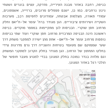
כניסה, רחבה באזור מבנה העירייה, מזרקה, עצים בוגרים ושטחי
גינון נרחבים. כמו כן, ישנם ספסלים מרובים, ברזייה, אשפתונים,
עמודי תאורה, מצלמות אבטחה, עמודונים לחסימת רכב, מערכות
השקייה ושירותים ציבוריים. הגן מגודר ברח’ עומר אל-ח’יאם וחלק
מרחוב חסן שוקרי. הכניסות לגן מתקיימות במספר מוקדים. כניסה
ראשונה הינה הכניסה המרכזית מרחוב חסן שוקרי ועוד שתי כניסות
נוספות מרחוב עומר אל-ח’יאם- אחת מהן ישירה למתקני משחק דרך
שער שממוקם שם מטעמי בטיחות והשנייה דרך גרם מדרגות צידי
בחלקו התחתון של הרחוב. הגן מגודר בחלק הקרוב למתקני המשחק
וגם מלווה בגדר נמוכה בחלק המגונן בכדי למנוע מעבר חופשי של
הולכי רגל באזור המגונן.