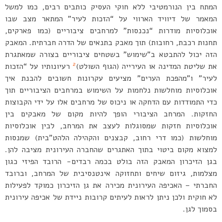
המתח בין הנורמטיבי ללא חוקי העסיק כותבים רבים, כמו למשל
המאמר של דיוויד הארווי על “הזכות לעיר” המתאר מצב שבו
אוכלוסיות מודרות “נכנסות” למרחבים ציבוריים (כמו פארקים,
תחנות רכבת, רחובות) תוך מאבק בתנאים של הדרה חברתית. המאבק
הזה יכול להתבטא ב”שימוש” בשטחים ציבוריים בצורה שמאתגרת
2
את שליטת המדינה או העירייה (הגוף השולט)
רעיונותיו על “הזכות
לעיר” ו”מהפכת הערים” מציעים עקרונות חשובים להבנת איך
אוכלוסיות מוחלשות נלחמות על השימוש במרחבים הציבוריים תוך
כדי התמודדות עם הדחקה או ניכוס של מרחבים אלו על ידי הקבוצות
החזקות. המרחב הציבורי הופך להיות מקום של מאבקים בין
אוכלוסיות חזקות שמסוגלות לעצב את המרחב, לבין אוכלוסיות
מוחלשות (כמו דרי רחוב, קבצנים והקהילה הלהט”בית) שמנסות
למצוא מקום ביטוי בתוך האתגרים שהחברה העירונית מציבה להן.
בגן הזיכרון המאבק הזה בולט בכמה רבדים- הרובד הפיזי כגון
מצלמות, גיזום שיחים ותחזוקה אינטנסיבית של המרחב, וברובד
החברתי – האכיפה העירונית מכירה את גן הזיכרון כמוקד לפעילות
לא חוקית ולכן ניתן לראות לעיתים קרובות ניידת של אכיפה עירונית
בסמוך לגן.