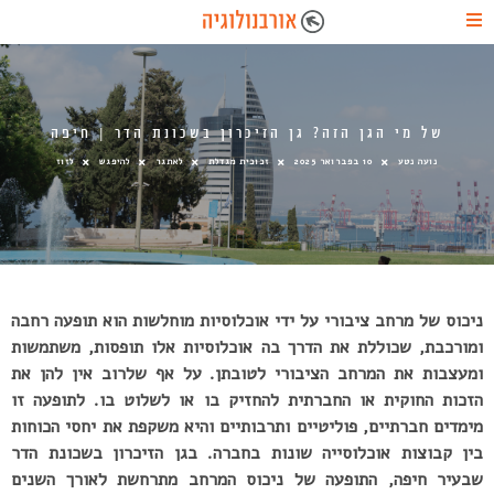
של מי הגן הזה? גן הזיכרון בשכונת הדר | חיפה
נועה נטע
10 בפברואר 2025
זכוכית מגדלת
לאתגר
להיפגש
לזוז
ניכוס של מרחב ציבורי על ידי אוכלוסיות מוחלשות הוא תופעה רחבה
ומורכבת, שכוללת את הדרך בה אוכלוסיות אלו תופסות, משתמשות
ומעצבות את המרחב הציבורי לטובתן. על אף שלרוב אין להן את
הזכות החוקית או החברתית להחזיק בו או לשלוט בו. לתופעה זו
מימדים חברתיים, פוליטיים ותרבותיים והיא משקפת את יחסי הכוחות
בין קבוצות אוכלוסייה שונות בחברה. בגן הזיכרון בשכונת הדר
שבעיר חיפה, התופעה של ניכוס המרחב מתרחשת לאורך השנים