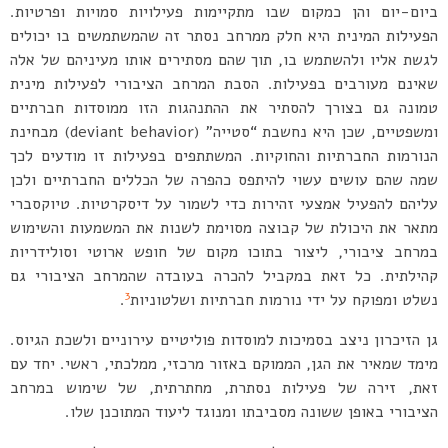
ביום-יום והן כמקום שבו מתקיימות פעילויות סמויות ופרטיות.
הפעילות המינית היא חלק ממרחב נסתר זה שהמשתמשים בו יכולים
לגשת אליו ולהשתמש בו, תוך שהם מסתירים אותו מעיניהם של אלה
שאינם מעורבים בפעילות. הסבת המרחב הציבורי לפעילות מינית
טמונה גם בצורך להסתיר את ההתנהגות הזו ממוסדות חברתיים
ומשפטיים, שכן היא נחשבת “סטייה” (deviant behavior) מבחינת
הנורמות החברתיות והחוקיות. המשתתפים בפעילות זו מודעים לכך
שמה שהם עושים עשוי להיתפס כהפרה של הכללים החברתיים ולכן
עליהם להפעיל אמצעי זהירות כדי לשמור על דיסקרטיות. טיוקסברי
מתאר את היכולת של קבוצה מסוימת לשנות את המשמעות והשימוש
במרחב ציבורי, ליצור בתוכו מקום של חופש ארוטי וסולידריות
קהילתית. כל זאת במקביל להכרה בעובדה שהמרחב הציבורי גם
3
נשלט ומפוקח על ידי נורמות חברתיות ושלטוניות
.
גן הזיכרון ניצב בסמיכות למוסדות פוליטיים עירוניים ולשכת הגיוס.
מימד שמאיר את הגן, הממוקם באזור מרכזי, ממלכתי, ראשי. יחד עם
זאת, זירה של פעילות נסתרת, מחתרתית, של שימוש במרחב
הציבורי באופן ששונה מסביבתו ומנוגד ליעוד המתוכנן שלו.