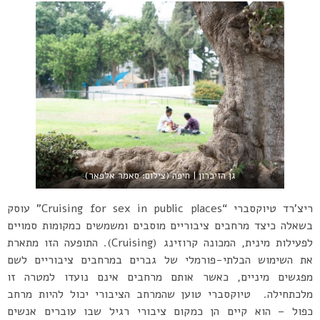
גן הזיכרון | חיפה (צילום: סאמר אלפאר)
ריצ’רד טיוקסברי “Cruising for sex in public places” עוסק
בשאלה כיצד מרחבים ציבוריים מוסבים ומשמשים כמקומות סמויים
לפעילות מינית, המכונה קרוזינג (Cruising). התופעה הזו מתארת
את השימוש הבלתי-פורמלי של גברים במרחבים ציבוריים לשם
מפגשים מיניים, כאשר אותם מרחבים אינם נועדו למטרה זו
מלכתחילה. טיוקסברי טוען שהמרחב הציבורי יכול להיות מרחב
כפול – הוא קיים הן כמקום ציבורי רגיל שבו עוברים אנשים