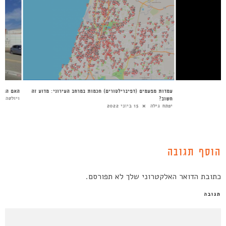
יב
עמדות מפעמים (דפיברילטורים) חכמות במרחב העירוני: מדוע זה
הא
חשוב?
וי
יפתח גילה
15 ביוני 2022
הוסף תגובה
כתובת הדואר האלקטרוני שלך לא תפורסם.
תגובה