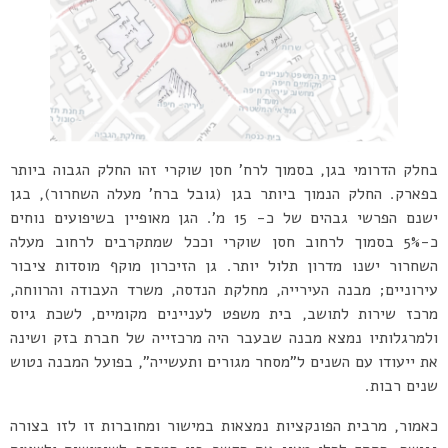
בחלק הדרומי בגן, בסמוך לרח’ חסן שוקרי זהו החלק הגבוה ביותר
בפארק. החלק הנמוך ביותר בגן (גובל ברח’ מעלה השחרור), בגן
ישנם הפרשי גבהים של כ- 15 מ’. הגן מאופיין בשיפועים נוחים
כ-5% בסמוך לרחוב חסן שוקרי וככל שמתקרבים לרחוב מעלה
השחרור ישנו מדרון תלול יותר. גן הזיכרון מוקף מוסדות ציבור
עירוניים; מבנה העירייה, מחלקת הנדסה, משרד העבודה והרווחה,
מרכז שירות לתושב, בית משפט לעניינים מקומיים, לשכת גיוס
ולמרגלותיו נמצא מבנה שבעבר היה מרכזייה של חברת בזק ושינה
את ייעודו עם השנים ל”מסחר מגורים ותעשייה”, בפועל המבנה נטוש
שנים רבות.
כאמור, מרבית הפונקציות נמצאות במישור ומחוברות זו לזו בצורה