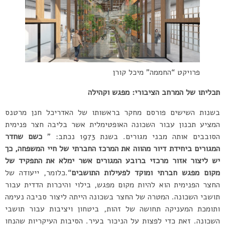
פרויקט “החממה” מיכל קורן
תכליתו של המרחב הציבורי: מפגש וקהילה
בשנות השישים פורסם מחקר בראשותו של האדריכל חנן מרטנס
המציע תכנון עבור השכונה האופטימלית אשר בליבה חצר פנימית
הסובבים אותה מבני מגורים. בשנת 1973 נכתב: ”
כשם שחדר
המגורים ביחידת דיור מהווה את המרכז החברתי של חיי המשפחה, כך
יש ליצור אזור מרכזי ברובע המגורים אשר ימלא את התפקיד של
מקום מפגש חברתי ומוקד לפעילות התושבים
“.כלומר, ייעודה של
החצר הפנימית הוא להיות מקום מפגש, בילוי והיכרות הדדית עבור
תושבי השכונה. המטרה של החצר בשכונה הייתה ליצור סביבה נעימה
ותומכת המעניקה תחושה של זהות, ביטחון ויציבות עבור תושבי
השכונה. זאת כדי לפצות על הניכור בעיר. הסיבות העיקריות שהנחו