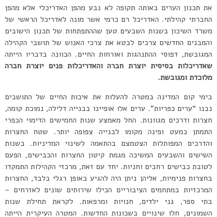
את תכנון הערים באותה תקופה לא נבע מהפן האדריכלי אלא מהפן
החברתי קהילתי. האדריכל רם כרמי אשר מונה לאדריכל הראשי של
משרד השיכון בשנות השבעים טען שההתפתחות של תכנון הישובים
והמבנים החדשים צרכים לבטא את צרכי האנוש של תושבי הקהילה
המגובשת, דפוסי ההתנהגות ואורחות החיים. הכוונה בדבריו הייתה
שאדריכלות בסיסית יוצרת חברה והאדריכלות פנים יוצרת חברה
מלוכדת ומגובשת.
בימי קום המדינה במטרה להעלות את איכות החיים של התושבים
נבנו “ערים כפריות”. ערים אלו אופיינו בבנייה דלילה, נמוכת קומה,
חצרות ודרכים מגוונות. החל מאמצע שנות החמישים הדימוי הכפרי
התמתן במעט ופינה מקומו לבנייה צפופה יותר. שטח החצרות
והדרכים המפותלות הצטמצם בהתאמה לשינוי המדיניות. בשנות
השישים והשבעים המשיכה מגמת קיטון החצרות והכבישים, הפעם
לטובת כבישים רחבים וחניות. יחד עם זאת, מרכזי הקהילות התמקדו
בחצרות פנימיות, אליהן ניתן היה להגיע באופן רגלי בלבד, החצרות
המרכזיות במתחמים הציבוריים הכילו שירותים שונים לאזרחים –
בתי ספר, גני ילדים, חנויות ומרפאות. לקראת תחילת שנות
השמונים, חלו שינויים בשכונות החדשות. המטרה העיקרית הייתה