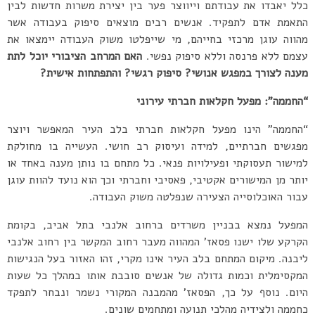
כלל יאבדו את עבודתם וייווצר פער בין יצירת משרות חדשות לבין
התאמת אדם לתפקיד. אנשים רבים מוצאים סיפוק בעבודה אשר
מהווה עוגן מרכזי בחייהם, מי שייפלטו משוק העבודה יימצאו את
עצמם ללא פרנסה וללא סיפוק נפשי.
האם המרחב הציבורי יוכל לתת
מענה לצורך במפגש אנושי? סיפוק רגשי? והתפתחות אישית?
“החממה”: מפעל חקלאות חברתי עירוני
“החממה” הינו מפעל חקלאות חברתי בלב העיר המאפשר ויוצר
מפגשים חברתיים, למידה ועיסוק רב חושי. העשייה בו מחולקת
למישור תעסוקתי ופעילויות פנאי. כל מתחם בו נותן מענה באחד או
יותר מן המישורים אקטיבי, פאסיבי וחברתי וכך הוא נועד להוות עוגן
עבור האוכלוסייה הצעירה שנפלטה משוק העבודה.
המפעל נמצא בבניין משרדים ברחוב אלנבי בתל אביב, בקומת
הקרקע שלו ישנו פסאז’ המהווה מעבר רחוב המקשר בין רחוב אלנבי
ליבנה. מיקום המתחם בלב העיר אינו מקרי, זהו האזור בעל הנגישות
המקסימלית וכמות גדולה של אנשים סובבת אותו במהלך כל שעות
היום. נוסף על כך, הפסאז’ מהמבנה המקורי נשמר ונבחר לתפקד
כחממה ולצידיה מהלכי תנועה ומתחמים שונים.