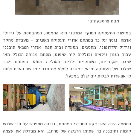
מבט פרספקטיבי
במישור התעסוקה המוקד המרכזי הוא החממה, המתבססת על גידולי
אדמה. נוסף על כך במתחם אזורי תעסוקה משניים – מעבדת מחקר
וגידול הידרופוני, מחסנים, מסעדה ובית קפה. אזורי הפנאי תוכננו
עבור מגוון גילאים וכוללים קיר טיפוס, מתחם מנוחה הכולל תאי
שינה ואקווריום, משחקיית ילדים, באולינג וספא. במתחם ישנו
שילוב של תעסוקה ופנאי במטרה למלא את סדר יומו של האדם ולתת
לו אפשרות לבלות יום שלם במפעל.
החממה הינה האובייקט המרכזי במתחם, גובהה מתפרש על פני שלוש
קומות ותוכננה כך שתיתן הרגשה של מרחב. היא מבדלת את עצמה