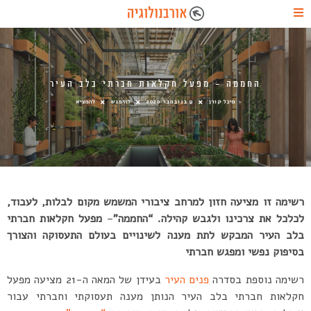
החממה – מפעל חקלאות חברתי בלב העיר
מיכל קורן
9 בנובמבר 2020
להיפגש
להמציא
רשימה זו מציעה חזון למרחב ציבורי המשמש מקום לבלות, לעבוד,
לכלכל את צרכינו ולגבש קהילה. “החממה”
–
מפעל חקלאות חברתי
בלב העיר המבקש לתת מענה לשינויים בעולם התעסוקה והצורך
בסיפוק נפשי ומפגש חברתי
רשימה נוספת בסדרה
פנים העיר
בעידן של המאה ה-21 מציעה מפעל
חקלאות חברתי בלב העיר הנותן מענה תעסוקתי וחברתי עבור