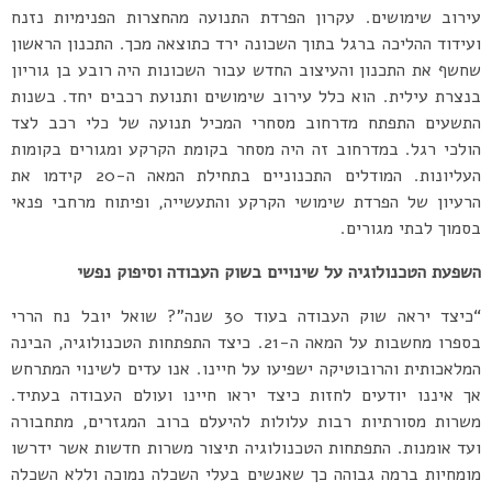
עירוב שימושים. עקרון הפרדת התנועה מהחצרות הפנימיות נזנח
ועידוד ההליכה ברגל בתוך השכונה ירד כתוצאה מכך. התכנון הראשון
שחשף את התכנון והעיצוב החדש עבור השכונות היה רובע בן גוריון
בנצרת עילית. הוא כלל עירוב שימושים ותנועת רכבים יחד. בשנות
התשעים התפתח מדרחוב מסחרי המכיל תנועה של כלי רכב לצד
הולכי רגל. במדרחוב זה היה מסחר בקומת הקרקע ומגורים בקומות
העליונות. המודלים התכנוניים בתחילת המאה ה-20 קידמו את
הרעיון של הפרדת שימושי הקרקע והתעשייה, ופיתוח מרחבי פנאי
בסמוך לבתי מגורים.
השפעת הטכנולוגיה על שינויים בשוק העבודה וסיפוק נפשי
“כיצד יראה שוק העבודה בעוד 30 שנה”? שואל יובל נח הררי
בספרו מחשבות על המאה ה-21. כיצד התפתחות הטכנולוגיה, הבינה
המלאכותית והרובוטיקה ישפיעו על חיינו. אנו עדים לשינוי המתרחש
אך איננו יודעים לחזות כיצד יראו חיינו ועולם העבודה בעתיד.
משרות מסורתיות רבות עלולות להיעלם ברוב המגזרים, מתחבורה
ועד אומנות. התפתחות הטכנולוגיה תיצור משרות חדשות אשר ידרשו
מומחיות ברמה גבוהה כך שאנשים בעלי השכלה נמוכה וללא השכלה