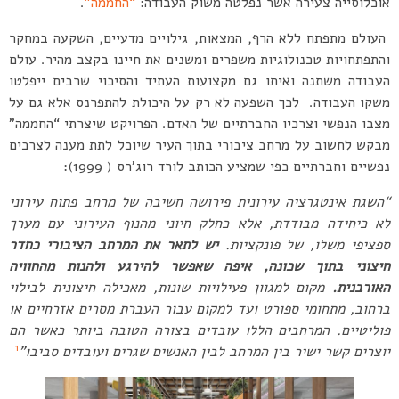
אוכלוסייה צעירה אשר נפלטה משוק העבודה:
“החממה”
.
העולם מתפתח ללא הרף, המצאות, גילויים מדעיים, השקעה במחקר
והתפתחויות טכנולוגיות משפרים ומשנים את חיינו בקצב מהיר. עולם
העבודה משתנה ואיתו גם מקצועות העתיד והסיכוי שרבים ייפלטו
משקו העבודה. לכך השפעה לא רק על היכולת להתפרנס אלא גם על
מצבו הנפשי וצרכיו החברתיים של האדם. הפרויקט שיצרתי “החממה”
מבקש לחשוב על מרחב ציבורי בתוך העיר שיוכל לתת מענה לצרכים
נפשיים וחברתיים כפי שמציע הכותב לורד רוג’רס ( 1999):
“השגת אינטגרציה עירונית פירושה חשיבה של מרחב פתוח עירוני
לא כיחידה מבודדת, אלא כחלק חיוני מהנוף העירוני עם מערך
ספציפי משלו, של פונקציות.
יש לתאר את המרחב הציבורי כחדר
חיצוני בתוך שכונה, איפה שאפשר להירגע ולהנות מהחוויה
האורבנית.
מקום למגוון פעילויות שונות, מאכילה חיצונית לבילוי
ברחוב, מתחומי ספורט ועד למקום עבור העברת מסרים אזרחיים או
פוליטיים. המרחבים הללו עובדים בצורה הטובה ביותר כאשר הם
1
יוצרים קשר ישיר בין המרחב לבין האנשים שגרים ועובדים סביבו”