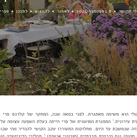
י חתוקה
8 בספטמבר 2024
לאתגר
להמציא
לתכנן
ספרי
1
ת עירונית.
המסגרת המושגית של פרי הייתה בעלת השפעה עצומה על ה
זה שנמשכת עד היום. מחלוקות התעוררו עקב הקושי להגדיר מהי שכונה
3
 מקום) וגם היבטים חברתיים (מוכווני אנשים).
תהליכי הדיגיטציה הוס