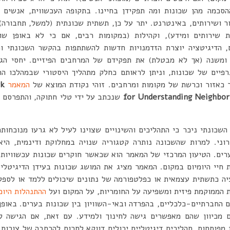
הסכמה מהן שכונות ומה תפקידן בחיינו. בתקופה העכשווית, אנשים 
ידור ושירותים, באינטרנט. יתר על כן, תשתית שכונתית (למשל, תחבורה)
ת שירותים ומידע), וקהילות (במקומות רבים, אם כי לא באופן שו
ם, הדיגיטציה יוצרת הזדמנויות חדשות להשתתפות בהקשר השכונתי ו
ומשנה (אך לא מבטלת) את תפקידם של המרחבים הפיזיים. יחסי הגומל
רפיים של שכונות, וניתן לראותם כחלק מתהליך היסטורי שבמהלכו החי
ר כאזור וכרשת של מקומות ומרחבים. זוהי נקודת המוצא של
המאמר
rk
for Understanding Neighborh
שכונתי ניכר כי התהליכים והשינויים שצוינו לעיל לא גרעו מנוכחותה
וני. למרות שהשכונה נותרה קטגוריה שנויה במחלוקת ודינמית, היא
רים. הטיעון המרכזי של המאמר הוא שכאשר חוקרים שכונות עכשוויות, 
חיי היומיום במקום. המאמר מציג את המושג שכונות בעידן הדיגיטלי
ציה כתשתית עצמאית או כפלטפורמה של נתונים שיכולים ללמד או לספק 
 הממוקמת פיזית ומשפיעה על החומריות, על המקום ועל
ההתנהלות היומ
ם החברתיים-כלכליים, בהפרדה ובאי-השוויון בין שכונות בערים. באופן 
 מכיוון שהם מאפשרים גישה לחינוך ולמידע. עם זאת, אם הגישה לת
ן מפותחות, תהליכים דיגיטליים יכולים דווקא לתרום להרחבה של צורות 