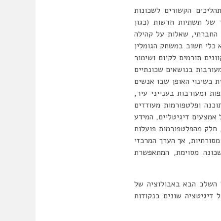
הליכים הקשורים לשכונות
ר של תשתיות חדשות (כגון
 החברתי, שאלות על קהילה
א כלי חשוב במשחק הגומלין
נים תורמים לקיום ושימור
עורבות בנושאים שכונתיים
 בשינוי האופן שבו אנשים
ת ומעורבות בענייני עיר,
וכנה ופלטפורמות מעודדים
 אמצעים דיגיטליים, המידע
, חלק מהפלטפורמות פועלות
מסורתיות, אך הערך המרכזי
שכונה מסוימת, המתאפשרת
 השלב הבא באבולוציה של
שכונות ושל דיגיטציה שונים בנקודות