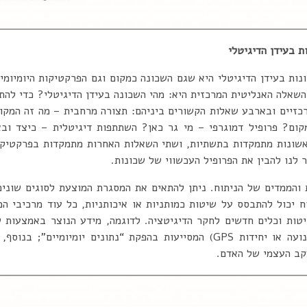
 בעידן הדיגיטלי
ות בעידן הדיגיטלי היא שגם השכונה כמקום וגם הפרקטיקות היומיומי
השאלה האנליטית המרכזית היא: מהי השכונה בעידן הדיגיטלי? כדי להתי
זיים ובארבע שאלות הקשורים ביניהם: תצורה מרחבית – מה זה המקו
קום? פרופיל דמוגרפי – מי גר כאן? השתתפות דיגיטלית – כיצד ובא
שונות מתמקדות בתשתיות, ושתי השאלות האחרות מתמקדות בפרקטיקו
 לנו להבין את הפרופיל העכשווי של שכונות.
אלות והממדים של הניתוח. ניתן להתאים את המסגרת המוצעת לסוגים שונ
וח יכול להתבסס על שיטות כמותניות או איכותניות, כל עוד מרכיבי 
יטות וכלים חדשים לחקר הדיגיטציה. לדוגמה, מידע הנוצר באמצעות ש
מכומתות (כלומר, חיישני תנועה או יחידות GPS) המסייעות בהפקת “נתונים יומ
קב העצמי של האדם.