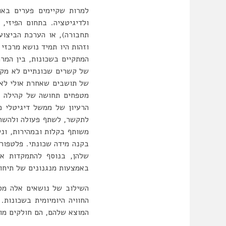
למרות שקיימים פערים באו
ולדיגיטציה. בתחום הפיזי,
תחבורה), או הערכת הביצוע
וזהות היו תמיד נושא מרכזי
המתקיים בשכונות, בין המר
של קשרים שכונתיים לא מקו
של תושבים שאחרת אולי לא 
מטפחים תחושה של קהילה שכ
הרעיון של ממשל דיגיטלי מ
לתקשר, לשתף פעולה ולהשתתף
משותף בקלות ובמהירות, וני
בקנה מידה שכונתי. פלטפורמ
שלהן, בנוסף להתמקדות אק
באמצעות מנגנונים של תיחום
השילוב של נושאים אלה מס
המוצא שלהם, הם חולקים מוש