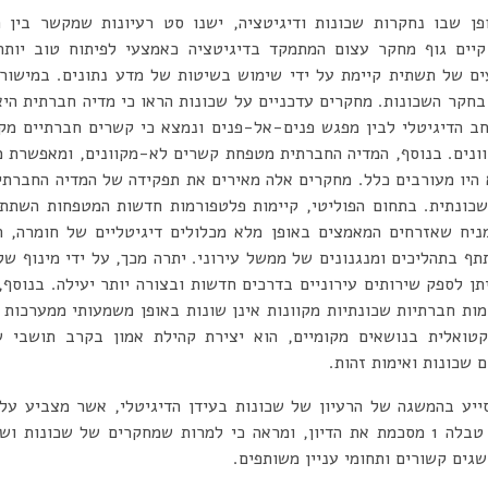
פן שבו נחקרות שכונות ודיגיטציה, ישנו סט רעיונות שמקשר בין ת
 קיים גוף מחקר עצום המתמקד בדיגיטציה כאמצעי לפיתוח טוב יות
ים של תשתית קיימת על ידי שימוש בשיטות של מדע נתונים. במישור
 בחקר השכונות. מחקרים עדכניים על שכונות הראו כי מדיה חברתית הי
חב הדיגיטלי לבין מפגש פנים-אל-פנים ונמצא כי קשרים חברתיים מקוו
ונים. בנוסף, המדיה החברתית מטפחת קשרים לא-מקוונים, ומאפשרת מ
היו מעורבים כלל. מחקרים אלה מאירים את תפקידה של המדיה החברתית
ונתית. בתחום הפוליטי, קיימות פלטפורמות חדשות המטפחות השתתפו
ניח שאזרחים המאמצים באופן מלא מכלולים דיגיטליים של חומרה, ת
 בתהליכים ומנגנונים של ממשל עירוני. יתרה מכך, על ידי מינוף של
תן לספק שירותים עירוניים בדרכים חדשות ובצורה יותר יעילה. בנוסף
ות חברתיות שכונתיות מקוונות אינן שונות באופן משמעותי ממערכות 
טואלית בנושאים מקומיים, הוא יצירת קהילת אמון בקרב תושבי 
 שכונות ואימות זהות.
ייע בהמשגה של הרעיון של שכונות בעידן הדיגיטלי, אשר מצביע על
החוויה היומיומית בשכונות. טבלה 1 מסכמת את הדיון, ומראה כי למרות שמחקרים של 
גים קשורים ותחומי עניין משותפים.