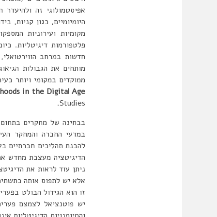
אפיסטמולוגי זה ולהיעדר ה
היומיומיים, כגון קניות, ב
מקומיות ועירוניות המספקו
פלטפורמות דיגיטליות. כיו
חדשות במרחב הווירטואלי, 
מותחים את הגבולות הגיאוג
ממוקדים במקומי ויותר בעי
oods in the Digital Age
Studies.
בבחינה של מחקרים בתחום ה
במדעי החברה והמחקר העיר
להבנת תהליכים חברתיים בע
הדיגיטציה מעצבת מחדש את 
ניתן עוד לראות את הדיגיט
אלא יש לתפוס אותה כתשתית
זו הוא הגידול הבולט בפערי
יש פוטנציאל לצמצם פערים
והמיומנויות הדיגיטליות אינ