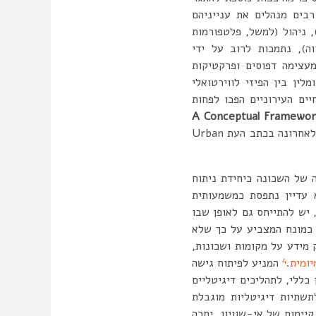
רבים מנהלים את ענייניהם
, ניהול (למשל, פלטפורמות
וה), נתמכות לרוב על ידי
מעצימה דפוסים ופרקטיקות
ין בין הפיזי לווירטואלי
ים העירוניים הפכו לפחות
A Conceptual Framewo
שנכתב על ידי טלי חתוקה, והתפרסם לאחרונה בכתב העת Urban
 של השכונה כיחידת ניתוח
 עדיין נתפסת כמשמעותית
יש להתייחס גם לאופן שבו
 כמונח המצביע על כך שלא
מידע על מקומות ושכונות,
4
יומית
.
המניע לפיתוח גישה
כללי, לתהליכים דיגיטליים
שתיות דיגיטליות מוגבלת
קיימות של אי-שוויון. יתרה