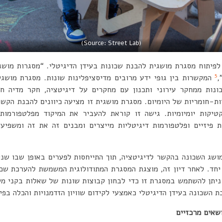
(Source: Street Lab)
לפיתוח מסגרת מושגית להבנת שכונות בעידן הדיגיטלי. “מסגרות מושג
5
,
המקשרות בין גופי ידע מרובים מדיסציפלינות שונות. מסגרת מושגית
נות ממחקר עירוני ותכנון עם מחקרים על דיגיטציה, חקר מדיה חבר
ת-חומריות של היומיום. מסגרת מושגית זו מציעה כיוונים להבנת הקשר 
טיקות יומיומיות. גישה זו קוראת להעביר את המיקוד מפלטפורמות 
 פיזיים ופלטפורמות דיגיטליות מייצרים ומבנים זה את זה ומשפיעי
ושג השכונה בהקשר לדיגיטציה, תוך התייחסות לפערים באופן שבו שני 
יחד. לאחר דיון זה, מוצגת המסגרת המתודולוגית המשמשת להערכת שכונ
ניתן להשתמש במסגרת זו כדי לבחון קבוצות שונות של שאלות בקני מיד
השכונה בעידן הדיגיטלי כאמצעי לקידום שוויון הזדמנויות והכלה בפית
ושאים מרכזיים