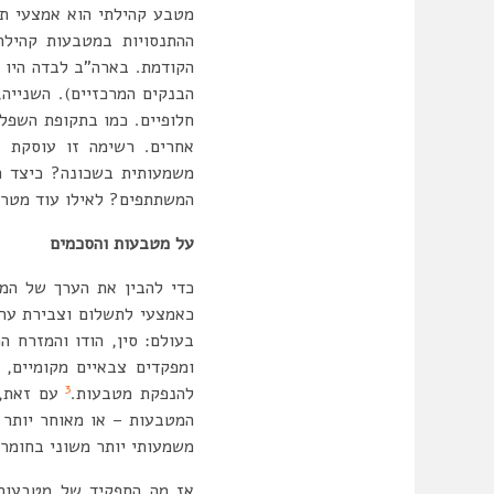
מטבע קהילתי הוא אמצעי תש
ההתנסויות במטבעות קהילת
הקודמת. בארה”ב לבדה היו א
חלופיים. כמו בתקופת השפל
אחרים. רשימה זו עוסקת ב
משמעותית בשכונה? כיצד הו
המשתתפים? לאילו עוד מטרות
על מטבעות והסכמים
כדי להבין את הערך של המט
בעולם: סין, הודו והמזרח ה
ומפקדים צבאיים מקומיים,
3
להנפקת מטבעות.
עם זאת, 
המטבעות – או מאוחר יותר 
משמעותי יותר משוני בחומרי
אז מה התפקיד של מטבעות?