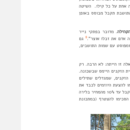
ה אחת על כל קילו. השיטה
התושבת תקבל מבוסס באופן
קהילה
. מדובר בפתקי נייר
8
גם
קומפוסט עם שמות התושבים,
ה זו הייתה: לא הרבה. רק
ת הזקנים היימס שבשכונה.
הזקנים, שמגדלים שתילים
ו להצעת היוזמים לכבד את
הלירה שפירא, לרבות קפה שפירא – אף הוא עסק חברתי שבעליו היה בין מובילי היוזמה – הסכימו לקבל עד 10% מהמחיר בלירה
 הסכימו להצטרף (במתכונת