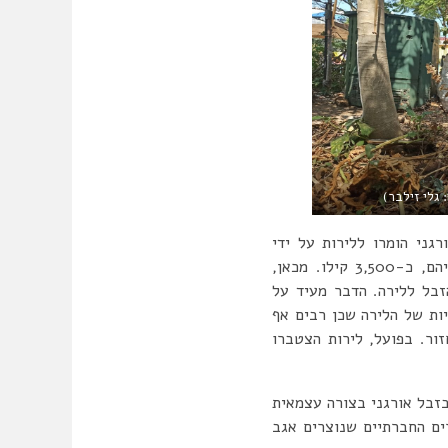
 גלי זילבר)
כלומר, כ-1,500 קילו של זבל אורגני הומרו ללירות על ידי
תושבים. יצוין שבאותה עת היקף הזבל שעבר קומפוסטציה בעמדות בשכונה היה, על פי הערכותיהם, כ-3,500 קילו. מכאן,
בל ללירה. הדבר מעיד על
סר האטרקטיביות של הלירה שכן רבים אף
ור. בפועל, לירות הצטברו
חד אך היא כן הגשימה את מטרתה 1. בעידוד טיפול בזבל אורגני בצורה עצמאית
מם וחיזוק הקשרים החברתיים שנוצרים אגב