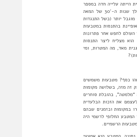
ת הייתה עלייה חדה במספר
בשתי תקופות מובחנות. הראשונה, בתקופת השפל הגדול, במהלך שנות ה-30′ של המאה
 מוגבל יותר (בשל התנגדות
, מאז משבר הסאב-פריים ב-2008, אשר גם היא מאופיינת בהתנסות במטבעות
 העולם לחפש אחר פתרונות
 הוא מצליח ליצר התנסות
נית מאד, מה המטרות, ומי
ות)?
 מהו כסף? מטבעות משמשים
ה”נ התפתחו מטבעות, במנותק זה מזה, בשלושה מקומות
ה “מלמטה”, בהובלת סוחרים
לעצמם את הזכות הבלעדית
רו במקומות ובזמנים שבהם
 המטבע החלופי לרשמי היה
מטבעות הרשמיים.
נתונה, המטבע הוא אמצעי