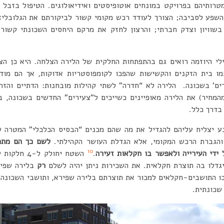
מטרותיהם בפרויקט במונחים אוטופיסטים ואידיאולוגים. הטיפול בזבל 
שפע לסביבה; הצורך לעודד רכש מקומי קשור לביקורתם את הגלובליזצ
 בשוויון וצדק חברתי; והרצון לחזק את מרקם היחסים השכונתי קשור
י היוזמה רואים גם בהתפתחות החלקית של הלירה הצלחה. היא כן הצל
מו בית הזקנים והקשישות שהפכו לקומפוסטריות אדוקות, אך הם מוד
ים’ בשכונה. הלירה לא “חדרה” לשתי קהילות מובחנות: הדתיים והזר
בד (בהיקף של עד 10% מהמחיר) את הלירה מאופיינים כשייכים ל”צעירים” החדשים בשכ
בדרך כלל.
ע יצליח עליהם להגדיל את מה שהם מכנים “הבסיס הכלכלי” המטרה ש
 והגברת הרכש המקומי, אלא הגדלת העושר הקהילתי.
לשם כך הם מתכ
10
 ידי העירייה ולאפשר בו חקלאות זעירה
.
השטח יחולק 
גדלו בה תוצרת חקלאית. את השכירות ניתן יהיה לשלם
רק
בלירה שפיר
ו התושבים-חקלאים למכור את תוצרתם בלירה שפירא, ותושבי השכונה (
שכונתית.