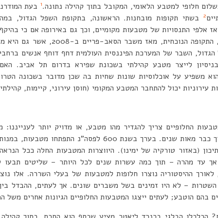
1
לום חלופי למטבע הלאומי, המקובל בתוך קהילה נתונה.
בעת המודרני
2
יים
ז אלפי התנסויות של מטבעות מקומיים, וכך גם באירופה אם כי בהיקף
הבנקים המרכזיים). השנייה, התקופה הנוכחית
 הגדול, השבר של המערכת הפיננסית העולמית דחף דוחף אנשים ברחבי
ניסיון לייצר מטבע קהילתי בשכונת שפירא בדרום תל אביב. האם
א משפיע על אוכלוסיות שונות שחיות בה שכן מדובר בשכונה הטרוג
 עירוניות יכול להתחבר המטבע המקומי (חוסן עירוני, קיימות, קהילתי
בעות החלופיים צריך להגדיר מהו מטבע, או מדויק יותר לענייננו:
כאמצעי לתשלום וצבירת ערך כבר מאות שנים. בערך בשנת 600 לפס
תיכון (באזור טורקיה של ימינו). היווצרות המטבעות החלה ככל הנרא
 אך עד מהרה – תוך כמה עשרות שנים לכל היותר – שליטים תבעו 
לאורך ההיסטוריה נוצרו חלופות למטבעות של בעלי השררה. אלו נוצ
השטרות – לא היו זמינים בשל משברים שונים. אך לעתים, ההבדל בין
ם בהם הוטבע; לעתים ייצגו המטבעות החלופיים הגיונות אחרים משל ה
 הכלכלן הבלגי ברנרד ליאטר מציע שכסף הוא הסכם, בתוך קהילה 