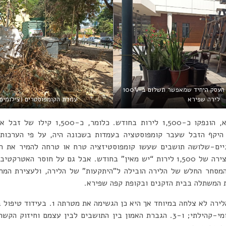
המשתלה בבית היימס, העסק היחיד שמאפשר תשלום ב-100%
לירה שפירא
עמדת הקומפוסטרים (צילומים:
בשיא, הונפקו כ-1,500 לירות בחודש. 
ים-שלושה תושבים שעשו קומפוסטיזציה טרח או טרחה להמיר את הז
ההצלחה של הלירה מחד – יצירה של 1,500 לירות “יש מאין” בחודש. אבל גם על חו
מסחר החלש של הלירה הובילה ל”היתקעות” של הלירה, ולעצירת המחז
ת המשתלה בבית הזקנים ובקופת קפה שפירא.
על כן כמטבע עובר לסחור הלירה לא צלחה במיו
ומקומית; 2. עידוד רכש מקומי-קהילתי; ו-3. הגברת האמון בין התושבים לבין עצ