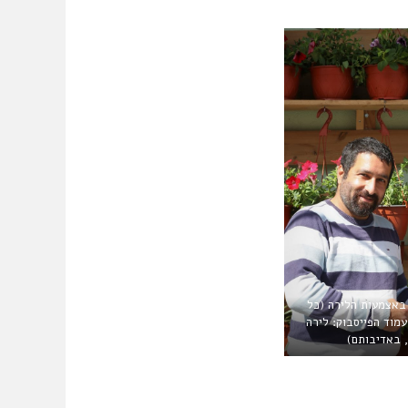
באצמעות הלירה (כל
עמוד הפייסבוק: לירה
 באדיבותם)