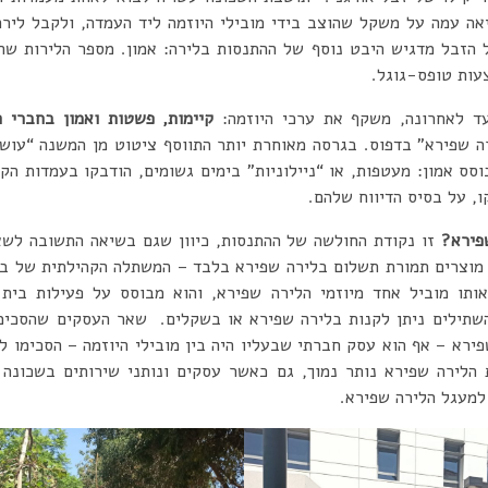
ה עמה על משקל שהוצב בידי מובילי היוזמה ליד העמדה, ולקבל ליר
הזבל מדגיש היבט נוסף של ההתנסות בלירה: אמון. מספר הלירות ש
עות טופס-גוגל.
ד לאחרונה, משקף את ערכי היוזמה:
קיימות, פשטות ואמון בחברי ה
וסס אמון: מעטפות, או “ניילוניות” בימים גשומים, הודבקו בעמדות ה
ו, על בסיס הדיווח שלהם.
פירא?
זו נקודת החולשה של ההתנסות, כיוון שגם בשיאה התשובה לשאל
מוצרים תמורת תשלום בלירה שפירא בלבד – המשתלה הקהילתית של בי
ותו מוביל אחד מיוזמי הלירה שפירא, והוא מבוסס על פעילות בית 
השתילים ניתן לקנות בלירה שפירא או בשקלים. שאר העסקים שהסכימ
הלירה שפירא נותר נמוך, גם כאשר עסקים ונותני שירותים בשכונה