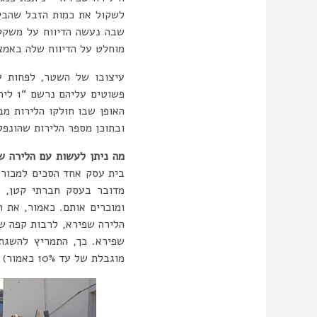
לשקול את כמות הזבל שהביא
שבה נעשה הדיווח על משקל 
מוחלט על הדיווח שלה באמצ
עיצובו של השטר, לפחות ע
פשוטים עליהם נרשם “1 לירה שפירא” בדפוס. בגרסה מאוחרת יותר התווסף ציטוט מן המשנה “עושה אדם את זבלו אוצר”.
האופן שבו חולקו הלירות מב
ובתוכן מספר הלירות שהונפק
מה ניתן לעשות עם הלירה ש
בית עסק אחד הסכים למכור 
מדובר בעסק חברתי קטן, א
ומוכרים אותם. כאמור, את 
שפירא. כך, התמריץ להשגת 
מוגבלת של עד 10% כאמור) למעגל הלירה שפירא.