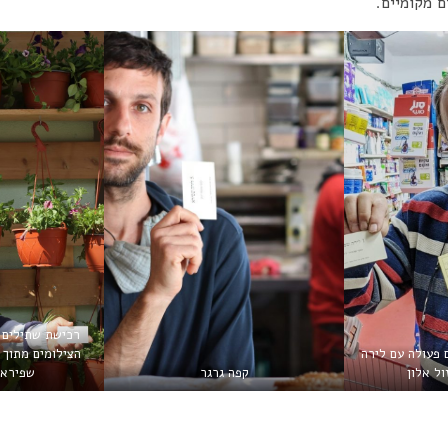
ם מקומיים.
רכישת שתילים 
פעולה עם לירה
הצילומים מתוך 
ול אלון
קפה גרגר
שפירא,