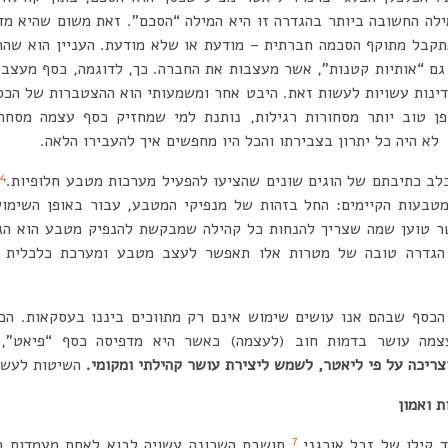
ילה החשובה ביותר בהגדרה זו היא המילה “הסכם”. זאת משום שהיא מד
קבל מתוקף הסכמה חברתית – מודעת או שלא מודעת. העניין הוא שהה
גם “אותיות קטנות”, אשר מעצבות את החברה. כך, לדוגמה, כסף מעצב ת
ינות עשויות לעשות זאת. היבט אחר ומשמעותי הוא ההצטברות של הכ
ן טוב יותר מסחורות רגילות, נותנת למי שמחזיק כסף עצמה מסחרי
לא היה כל יתרון בצבירתו והכל היו מחפשים איך להעבירו הלאה.
4
בלב כתיבתם של הוגים שונים שהציעו להפעיל מערכות מטבע חלופיות.
ה
מטבעות הקיימים: החל בזהות של מנפיקי המטבע, עבור באופן השימו
 טוען שמה שצריך להנחות כל קהילה שמבקשת להנפיק מטבע הוא הג
גדרה טובה של מטרות אלו תאפשר לעצב מטבע ומערכת כלכלית ש
כסף שבהם אנו עושים שימוש אינם רק מתווכים ביננו בעסקאות. הכ
עצמה עושר בדמות חוב (לעצמה) כאשר היא מדפיסה כסף “פיאט”, 
ריכה על פי ליאטר, לשמש ליצירת עושר קהילתי ומקומי.
השיטות לעשות
ת ואמון
7
 קילו של זבל אורגני.
תושבת השכונה עשויה לבוא לאחת מעמדות הק