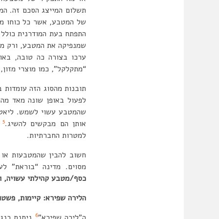
תשלום המייצג הסכם זה. המ
של המטבע, אשר כל כוחו מת
התפתח בעת המודרנית כולל 
שמנפיקה את המטבע, ורק מד
ערכו בצורה כה טובה, באופ
“מתקלקל”, כמו מוצרי מזון, 
תובנות מהסוג הזה עומדות 
לפעול באופן שונה מאד מה
שהמטבע עשוי לשמש. ליאטר
5
אותן הם מבקשים להשיג.
ה
למטרות החברתיות.
חשוב להבין שהמטבעות או ה
מסוים. מדינה “בוראת” ל
כסף/מטבע קהילתי עשויה, וצ
הלירה שפירא: קיימות, פשטו
6
ה”לירה שפירא”
ניתנת כנגד