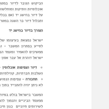
הביקוש הגובר לדיור במטרו
אוכלוסיות וותיקות ומוחלשו
על דיור בהישג יד (אם בכלל
ותכלול דיור בר השגה במטרו
הצורך בדיור בהישג יד
ישראל נמצאת בעיצומו של 
לסייע בפתרון המשבר – וב
ממשיכים להאמיר ומעמד הבי
ישראל דוהרת אל עבר אסון ת
דיור וצפיפות אוכלוסין
השלכות חברתיות, קהילתיות 
תחבורה
לא ניתן יהיה להתנייד בתוך 
המשבר בישראל בולט במיוחד 
ממעמד הביניים והנמוך להת
לשירותים חיוניים כגון חינו