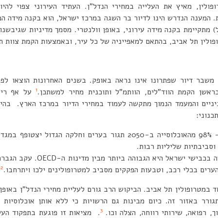
פולין, מאיץ את העלייה במחירי הנדל”ן. העתיד העירוני צפוי להיות
ת. המענה הנדרש הינו לדיור בר השגה במרכז ישראל, הוא בקנה מידה ה
) מתקיימת בקנה מידה עירוני, באופן וולנטרי. מסמך מדיניות שגיבשנו 
פולין תל אביב, בהתאם למאפייניה של כל עיר, ובאמצעות הקמת צוות תכ
משבר דיור שפתרונו אינו נראה באופק. בשנים האחרונות הוצאו לפו
1
ראשן הקמת הווד”לים, הוותמ”ל ותוכנית מחיר למשתכן.
על אף ריבו
ניים והמעמד הנמוך מתקשה לעמוד במחירי הדיור במרכז הארץ. בהיע
כנוני:
– 98% מהאוכלוסייה ב-2050 תגור בערים וחלקה הגדול יצט
וסביבתיות שליליות רבות.
2
הערים בכלי רכב, וטבעות הפקקים מסביב למטרופולינים ילכו ויתרחבו.
במטרופולין תל אביב. הביקוש הרב גורם לעליית מחירי הנדל”ן באופן 
גורר באזור זה. כיום מבינות גם הרשויות כי ללא אותן אוכלוסיו
3
ך, רפואה, שירותי רווחה, הצלה וכו.
. מציאות זו פוגעת בתפקוד העיר