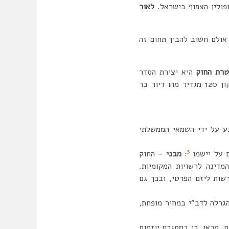
ולין הצפוף בישראל.
לאור
אולם חשוב להבין תחום זה
רת החוק
היא יצירת הסדר
תיקון 120 מגדיר מהו דיור בר
שוק, הנקבע על ידי השמאי הממשלתי
5
ם על יישמו
:
מבני
– החוק
דינה לרשויות המקומיות.
שות ליזם הפרטי, ובכך גם
גרלה לדב”י במחיר מופחת,
. מכאן, כי במסגרת יוזמות