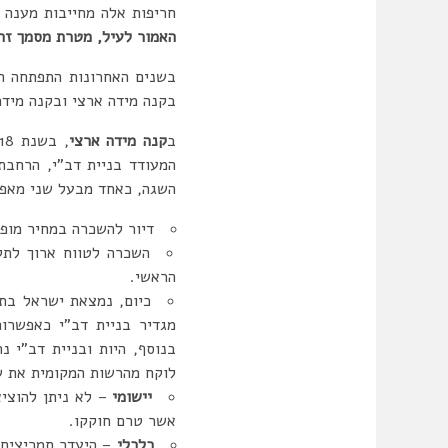
חריפות אלה מחייבות מענה 
האמור לעיל, מטרת מסמך זה 
בשנים האחרונות התפתחה המ
בקנה מידה ארצי ובקנה מידה 
ב
קנה מידה ארצי
, בשנת 2018, חוקק תיקון 120 לחוק התכנון והבניה – “חוק דיור בהישג יד”.
המעודד בניית דב”י, הרחבת 
השגה, כאחד מבעל שני מאפי
דיור להשכרה במחיר מופחת בשיעור של כ-20% 
הראשי.
כיום, נמצאת ישראל בת
מגדיר בניית דב”י כאפשרו
בנוסף, היות ובניית דב”י 
לוקח מהרשות המקומית את ש
יישומי
– לא ניתן להוציא
אשר טרם חוקקו.
כלכלי
– היעדר תמריצים (