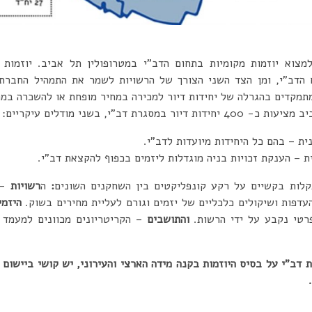
למצוא יוזמות מקומיות בתחום הדב”י במטרופולין תל אביב. יוזמות
הדב”י, ומן הצד השני הצורך של הרשויות לשמר את התמהיל החברתי 
מתמקדים בהגרלה של יחידות דיור למכירה במחיר מופחת או להשכרה במחי
סגרת דב”י, בשני מודלים עיקריים:
ית – בהם כל היחידות מיועדות לדב”י.
 – הענקת זכויות בניה מוגדלות ליזמים בכפוף להקצאת דב”י.
קלות בקשיים על רקע קונפליקטים בין השחקנים השונים
:
ה
רשויות
–
דפות ושיקולים כלכליים של יזמים וגורם לעליית מחירים בשוק.
ה
יזמ
רטי נקבע על ידי הרשות.
וה
תושבים
– הקריטריונים מכוונים למעמד ה
ת דב”י על בסיס היוזמות בקנה מידה הארצי והעירוני, יש קושי ביישום 