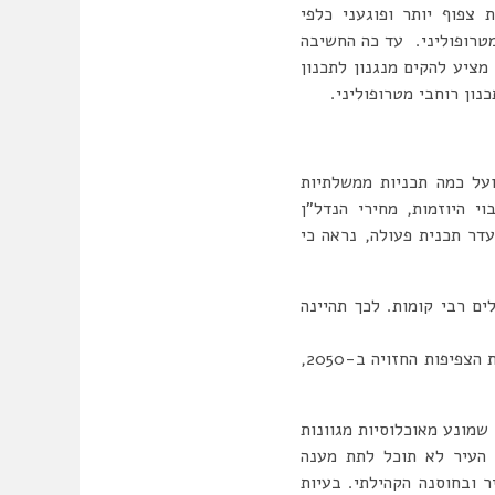
 צפוף יותר ופוגעני כלפי
מטרופוליני. עד כה החשיבה
מציע להקים מנגנון לתכנון
נון רוחבי מטרופוליני.
על כמה תכניות ממשלתיות
י היוזמות, מחירי הנדל”ן
דר תכנית פעולה, נראה כי
ופף במגדלים רבי קומות. לכך תהיינה
– צפיפות הנסועה בכבישי ישראל היא הגבוהה ביותר מבין מדינות ה-OECD. עקב הגברת הצפיפות החזויה ב-2050,
שמונע מאוכלוסיות מגוונות
ת העיר לא תוכל לתת מענה
 ובחוסנה הקהילתי. בעיות