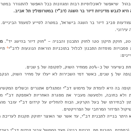
בהול שיאפשר לאוכלוסיות רבות ומגוונות ככל האפשר להתגורר במטרופ
היא לגבש מדיניות דיור בר השגה (דב”י) במטרופולין תל אביב.
ודעות סביב דיור בר השגה בישראל, במטרה לסייע למעמד הביניים. 
עירוני.
מט
4
סמכויות מוסדות התכנון לכלול בתוכניות הוראות הנוגעות לדב”י
ינים:
ממחיר השוק, לתקופה של 5 שנים.
השכרה לטווח ארוך לתקופה של 5 שנים, כאשר דמי השכירות לא יעלו על מחיר ה
קופה בה היא לומדת על מימוש דב”י ומתגלים אתגרים וכשלים המקשי
ת ולא כחובה, ולמעשה מעביר את מסגרת האחריות לאספקת דב”י מהמ
נתון לבחירתו של בעל הקרקע, הכוח להחליט על קידום דב”י עובר מהר
יקול הפיזור המרחבי של הפרויקטים.
 היתר בנייה לתכנית דב”י, עד אשר שר האוצר יחוקק תקנות לעריכת ה
כספיים, הטבות מס, זכויות בניה) מצד הממשל עבור קידום דב”י בערים