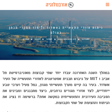
ניתוח אזורי התעשייה באשדוד ולימוד ממקרי מבחן
בעולם
המערכת
28 באוגוסט 2017
לאתגר
לתכנן
ספרים
במהלך השנה האחרונה עבדו יחד שתי קבוצות מאוניברסיטת תל
אביב ו MIT על גיבוש תכנית אסטרטגית לאזורי התעשייה של העיר
אשדוד. בעיר בה קיים מערך תעשייתי מגוון, נמל פעיל וערכי טבע
ייחודיים, לצד אזורי מגורים נרחבים, כיצד מתכננים ומבינים את
הסביבה העירונית והתעשייתית כמקשה אחת? ברשימה זו נציג את
הניתוח וההצעות של שתי הקבוצות.