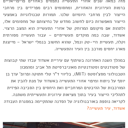
מזה כמאה שנים אזורי התעשייה נתפסים כאזורים פריפריאליים
ברמות העירונית והאזורית, ומחסומים רבים מפרידים בין מרחבי
הייצור לבין מרחבי היומיום שלנו. תמורות טכנולוגיות באמצעי
הייצור מאפשרות כיום לחשוב מחדש על נחיצותם של מחסומים אלו,
ולתהות אם מיקומם המרוחק של אזורי התעשייה הוא המצב הרצוי.
אשדוד, שבה כמה מוקדים תעשייתיים – עבור תעשייה מסורתית
וקלה, תעשיית היי-טק ונמל, שהוא החשוב בנמלי ישראל – מייצגת
מארג יחסים מורכב בין העיר והתעשייה.
במהלך השנה האחרונה בשיתוף עם עיריית אשדוד עבדו שתי קבוצות
של סטודנטים וסטודנטיות מאוניברסיטת תל אביב ומהמכון
הטכנולוגי מסצ’וסטס (MIT), בליווי ד”ר טלי חתוקה ופרופ’ ערך בן
יוסף על ניתוח ומיפוי אזורי התעשייה באשדוד על מנת להבין את
המורכבות של ההיבטים המרחביים ואת היחסים בין הסביבה הפיזית
לתהליכי הייצור בעיר בתוך מציאות עירונית ותעשייתית משתנה.
לקריאה נוספת באורבנולוגיה על הסדנה שהתקיימה במסגרת העבודה
אשדוד, עיר תעשייה?