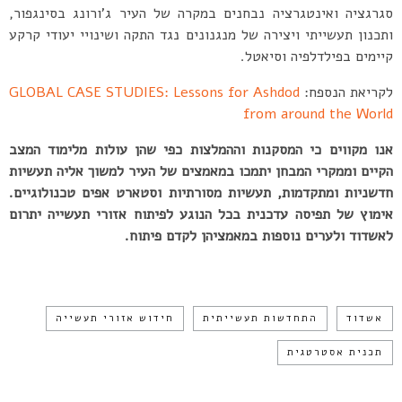
סגרגציה ואינטגרציה נבחנים במקרה של העיר ג’ורונג בסינגפור,
ותכנון תעשייתי ויצירה של מנגנונים נגד התקה ושינויי יעודי קרקע
קיימים בפילדלפיה וסיאטל.
לקריאת הנספח:
GLOBAL CASE STUDIES: Lessons for Ashdod
from around the World
אנו מקווים כי המסקנות וההמלצות כפי שהן עולות מלימוד המצב
הקיים וממקרי המבחן יתמכו במאמצים של העיר למשוך אליה תעשיות
חדשניות ומתקדמות, תעשיות מסורתיות וסטארט אפים טכנולוגיים.
אימוץ של תפיסה עדכנית בכל הנוגע לפיתוח אזורי תעשייה יתרום
לאשדוד ולערים נוספות במאמציהן לקדם פיתוח.
אשדוד
התחדשות תעשייתית
חידוש אזורי תעשייה
תכנית אסטרטגית