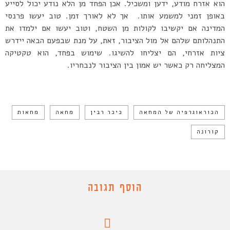
הוא אזרח מודע, ידען ומשכיל. אכן הפחד מן הלא נודע יכול לסייע
באופן זמני למשמע אותו. אך לא לאורך זמן. טוב יעשו פרנסי
המדינה אם יקשיבו לקולות מן השטח, וטוב יעשו אם ילמדו את
התנהלותם שלהם אל מול הציבור, זאת, על מנת שבפעם הבאה יידרש
ציות אזרחי, הם יצליחו להשיגו. שימוש בפחד, הוא טקטיקה
המצליחה רק כאשר יש אמון בין הציבור לנבחריו.
הכוראוגרפיה של המחאה
כיכר רבין
מחאה
מחאות
קורונה
הוסף תגובה