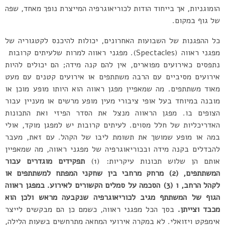
הומוגניות, אך בייחוד הודות לכוריאוגרפיה המייצרת נופך מאחד, שפה
של גוף במקום.
כל ההפגנות של השבועות האחרונים, יכולות להיכנס לקטגוריה של
מפגני ראווה (Spectacles). מפגני ראווה למרות שלעיתים קרובות
נתפסים כאירועים מפוארים, אין להם קנה מידה; הם יכולים להיות
אירועים מסיביים עם הרבה משתתפים או אירועים קטנים עם מעט
מאוד משתתפים. מה שמאפיין מפגן ראווה הוא היותו מופע מוכן או
מובנה במיוחד בעל אופי ציבורי מעין מופע מרשים או מעניין עבור
הצופים בו. מפגן הראווה מנצל את הסדר הפיזי ואת התכונות
האדריכליות של חלל מסוים. לעיתים קרובות יש למפגן מוקד, אולי
במה או מופע שמושך את תשומת ליבו של הקהל. עם זאת, מעבר
להבדלים בקנה מידה ובכוריאוגרפיה של מפגני ראווה, מה שמאפיין
אותם הן שלוש תכונות עיקריות: (1)
תפקידים מוגדרים עבור
המשתתפים, (2) מרחק מרחבי בין שחקני המפתח למשתתפים או
לקהל הרחב, ו (3) הסכמה על סמלים הקשורים לאירוע. במפגן ראווה
הגוף של המשתתף מגיב לכוריאוגרפיה שנקבעה מראש ולכן הוא
מכבד וצייתן.
בסך הכל מפגני ראווה, כשמם כן הם מבקשים לייצר
אימפקט ויזואלי. לא במקרה אירועי המחאה מתרחשים בשעות הלילה,