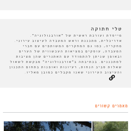
טלי חתוקה
מייסדת ועורכת ראשית של "אורבנולוגיה".
אדריכלית, מתכננת וראש המעבדה לעיצוב עירוני.
מחקריה, כמו גם המחקרים המשותפים עם חברי
המעבדה, עוסקים במציאות העכשווית של הערים
ובאופן שניתן להתמודד עם האתגרים שהן מציבות
למתכננים. בכתיבתה ב"אורבנולוגיה" מבקשת לשאול
שאלות סביב הנחות, רעיונות ואופנות בתחום התכנון
והעיצוב העירוני שאנו מקבלים כמובן מאליו.
מאמרים קשורים