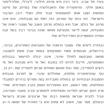
בעיר תל אביב. כיכר רבין היא מרחב חילוני, ליברלי, ופלורליסטי
באופן חלקי. ההיסטוריה שלו והאבולוציה שלו כמרחב של תיקון
ומחאות הפכו אותו למשמעותי עבור חלק (אולי רוב) הציבור
הישראלי. זהו כוחו של המרחב הזה ואלו הם מגבלותיו. הוא אינו
מרחב של כולם. אבל הוא בהחלט מרחב חשוב של מפגני ראווה של
התנגדות, קשה לייצר טקטיקת מחאה שונה בכיכר רבין בשל קנה
המידה והמאפיינים האדריכליים שלו.
ובחזרה לימים אלו. מפגני הראווה של השבועות האחרונים, בכיכר,
בירושלים, מנומסים מאוד וממוקמים במתח שבין מופע להפגנה.
מחאה המבקשת לחולל שינוי, אינה יכולה להישאר בגבולות
האסתטיקה, חייבת להיות לה כתובת (אל מי היא מכוונת ואל מי
רוצים להתדיין), מסר וגוף מטעם המוחים שניתן להתדיין עמו. רק כך,
כפי שההיסטוריה מלמדת, מחוללים שינוי. אך למרות מגבלות
ההפגנות הנוכחיות הן בהחלט מעבירות כמה מסרים ברורים למקבלי
ההחלטות. מסר ראשון, הוא התעוררות הספק בקרב האזרחים. אחרי
פרק הזמן שניתן למדינה ומוסדותיה להתארגן סביב משבר הקורונה,
סביר להניח שנראה מחאות רבות של ארגונים שונים בישראל
ובעולם. מסר שני, חשוב לא פחות הוא כי האזרח של המאה ה-21