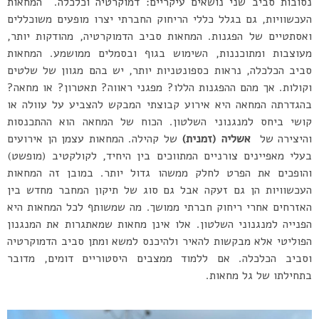
נסובות סביב שני נושאים עיקריים: דמוקרטיה וכלכלה. המחאות
העכשוויות, גם בגלל כללי הריחוק החברתי יצרו מופעים משוכללים
ואסתטיים של הפגנות. המחאות סביב הדמוקרטיה, מהודקות יותר,
מעוצבות ומתוכננות, השימוש בגוף ובסמלים ממושמע. המחאות
סביב הכלכלה, נראות כספונטניות יותר, יש בהם מגוון של שלטים
וקולות. אך מהם ההפגנות הללו? מפגני ראווה? תאטרון? או מחאה?
בהגדרתה המחאה היא אירוע קבוצתי המבקש להצביע על עוולה או
קושי ביחס למנגנוני השלטון. הכוח של המחאה הוא ההתכנסות
והיצירה של
אשליה (זמנית)
של קהילה. המחאות עצמן הן אירועים
בעלי מאפיינים צורניים המתווכים בין היחיד, לקולקטיב (מופשט)
והופכים את הפרט לחלק ממשהו גדול יותר. במובן זה המחאות
העכשוויות הן גם זעקה אבל גם סוג של תיקון המחבר מחדש בין
האזרחים אחרי ריחוק חברתי ממושך. מה שמשותף לכל המחאות היא
הפנייה למנגנוני השלטון. אלו אינן מחאות שמאתגרות את המנגנון
הפוליטי אלא מבקשות להאיר ולהיכנס למשא ומתן סביב הדמוקרטיה
וסביב הכלכלה. אם ללמוד ממצבים היסטוריים דומים, מדובר
בתחילתו של גל מחאות.