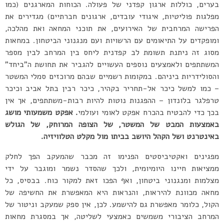
בערים, כוללות ארגון קפדני של פעולה. הכוחות המארגנים (כמו
מפלגות פוליטיות, איגודי עובדים, ארגונים חברתיים) מגדירים את
הפרישה המרחבית של האירועים, את תוכני המחאה ואת מהלכה,
ומופקדים על התיאומים עם הרשויות ועם מנגנוני הביטחון. במחאות
מסוג זה ניתנת תשומת לב קפדנית ליחס בין המרחב לבין מספר
המשתתפים ולאמצעים נוספים העשויים להגביר את תחושת ה”ביחד”
והסולידריות ביניהם. במקומות רשמיים שבהם מרוכזים סמלי המשטר
– כמו למשל כיכר אל-תחריר בקהיר, כיכר רבין בתל אביב וכיכר
טרפלגר בלונדון – ההפגנות נוטות להיות רבות-משתתפים, אך אין
בכך כדי להבטיח בהכרח אפקט לאומי ועולמי
. אפקט משמעותי מושג
באמצעות המבט של המשטר, של הצופה המרוחק, של הגולש
באינטרנט ושל הקהל היושב בביתו מול מקלט הטלוויזיה.
מפגינים ואקטיביסטים הפנימו זה מכבר שהמעקב הפך לחלק
ממציאות חיינו היומיומית, ולכך שהסדר נשמר ומוגבר על ידי
מצלמות ומנגנוני ביטחון, ואף הפכו זאת למקור כוח. בבסיס, כל
מחאה מכוונת להיראות, והנראות היא המאפשרת את החשיפה של
הקול, כלומר מאפשרת גם להישמע. לכן, אין ספק שמעקב וניטור של
המרחב הציבורי משמשים כאמצעי לשליטה, אך במסגרת מחאות