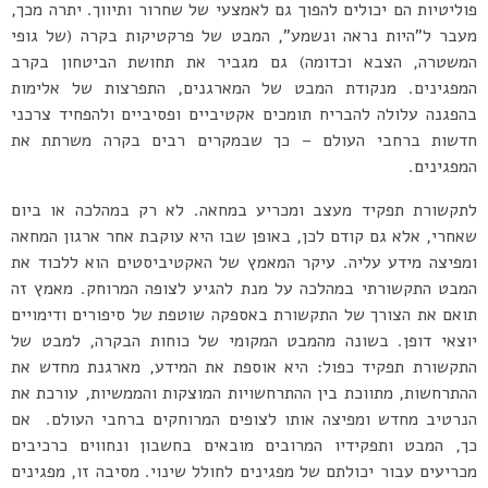
פוליטיות הם יכולים להפוך גם לאמצעי של שחרור ותיווך. יתרה מכך,
מעבר ל”היות נראה ונשמע”, המבט של פרקטיקות בקרה (של גופי
המשטרה, הצבא וכדומה) גם מגביר את תחושת הביטחון בקרב
המפגינים. מנקודת המבט של המארגנים, התפרצות של אלימות
בהפגנה עלולה להבריח תומכים אקטיביים ופסיביים ולהפחיד צרכני
חדשות ברחבי העולם – כך שבמקרים רבים בקרה משרתת את
המפגינים.
לתקשורת תפקיד מעצב ומכריע במחאה. לא רק במהלכה או ביום
שאחרי, אלא גם קודם לכן, באופן שבו היא עוקבת אחר ארגון המחאה
ומפיצה מידע עליה. עיקר המאמץ של האקטיביסטים הוא ללכוד את
המבט התקשורתי במהלכה על מנת להגיע לצופה המרוחק. מאמץ זה
תואם את הצורך של התקשורת באספקה שוטפת של סיפורים ודימויים
יוצאי דופן. בשונה מהמבט המקומי של כוחות הבקרה, למבט של
התקשורת תפקיד כפול: היא אוספת את המידע, מארגנת מחדש את
ההתרחשות, מתווכת בין ההתרחשויות המוצקות והממשיות, עורכת את
הנרטיב מחדש ומפיצה אותו לצופים המרוחקים ברחבי העולם. אם
כך, המבט ותפקידיו המרובים מובאים בחשבון ונחווים כרכיבים
מכריעים עבור יכולתם של מפגינים לחולל שינוי. מסיבה זו, מפגינים