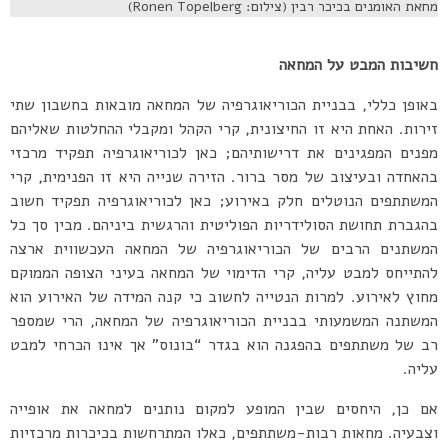
מחאת האומנים בכיכר רבין (צילום: Ronen Topelberg)
חשיבות המבט על המחאה
באופן כללי, בבניית הכוריאוגרפיה של המחאה מובאות בחשבון שתי
זירות. האחת היא זו החיצונית, קרי הקהל ומקבלי ההחלטות שאליהם
מפנים המפגינים את דרישותיהם; כאן לכוריאוגרפיה תפקיד מרכזי
בהאחדה ובעיצוב של מסר ברור. הזירה שנייה היא זו הפנימית, קרי
המשתתפים הנוטלים חלק באירוע; כאן לכוריאוגרפיה תפקיד חשוב
בהגברת תחושת הסולידריות הפוליטית והרגשית ביניהם. מבין סך כל
המשתנים הרבים של הכוריאוגרפיה של המחאה העכשווית ארצה
להתייחס למבט עליה, קרי הדימוי של המחאה בעיני הצופה הממוקם
מחוץ לאירוע. למרות הנטייה לחשוב כי קנה המידה של האירוע הוא
המשתנה המשמעותי בבניית הכוריאוגרפיה של המחאה, הרי שמספר
רב של משתתפים בהפגנה הוא בגדר “בונוס” אך אינו הכרחי למבט
עליה.
אם כן, היחסים שבין המופע למקום נותנים למחאה את אופייה
וצבעיה. מחאות רבות-משתתפים, כאלו המתרחשות בכיכרות מרכזיות