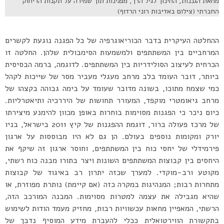
מחאת הגננות, החינוך לגיל הרך, מפגינות תוך שמירה על תקנות הריחוק
החברתי (צילום באדיבות רוני הרדוף)
ההחלטה העיקרית בדבר הכוריאוגרפיה של כל הפגנה נוגעת לקשרים
המרחביים בין המשתתפים ולמשמעות הסימבולית שלהן. החלטה זו
הכרחית לעיצוב הסולידריות בין המשתתפים. לדוגמה, ברמה הבסיסית
ביותר, דובר העומד בלב מרחב מעגלי מעביר מסר של שייכות לקהל
כמי שצמח מתוכו, בשונה מדובר שעומד על בימה גבוהה בקצהו של
מרחב גיאומטרי מוקפד, המעורר תחושות של היררכיה ותיאטרליות.
כיום ניכר כי הפגנות מסוימות בוחרות באופן מכוון להימנע מיצירתו
של מרכז פעולה ברור, דוגמת ההפגנות של קיץ 2011 בישראל, בניו
יורק ומקומות נוספים בעולם. הן גם לא היו מבוססות על ארגון
פירמידלי של יחסי כוח בין המשתתפים, וחוסר ארגון זה שיקף את
היחסים בין קבוצות המשתתפים השונות ויצר בתורו מבנה כוח רשתי,
מקוטע ורב-מוקדי. למערך שכזה יתרון רב באיגוד של קבוצות
מתחרות רבות; המנהיגות במקרה כזה (אם קיימת) נותרת מפוזרת, או
שהיא מגבילה את עצמה למטרות מסוימות. המבנה המורכב הזה,
הרשתי, המאפיין מחאות עכשוויות רבות, מחזיק מעמד הודות לשימוש
בתקשורת הווירטואלית ככלי להעברת מידע המוסיף נדבך של