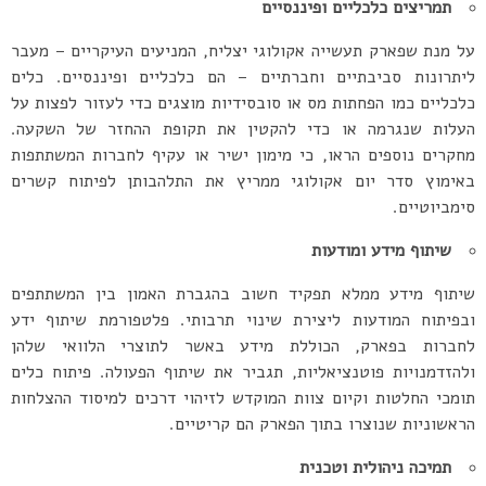
תמריצים כלכליים ופיננסיים
על מנת שפארק תעשייה אקולוגי יצליח, המניעים העיקריים – מעבר
ליתרונות סביבתיים וחברתיים – הם כלכליים ופיננסיים. כלים
כלכליים כמו הפחתות מס או סובסידיות מוצגים כדי לעזור לפצות על
העלות שנגרמה או כדי להקטין את תקופת ההחזר של השקעה.
מחקרים נוספים הראו, כי מימון ישיר או עקיף לחברות המשתתפות
באימוץ סדר יום אקולוגי ממריץ את התלהבותן לפיתוח קשרים
סימביוטיים.
שיתוף מידע ומודעות
שיתוף מידע ממלא תפקיד חשוב בהגברת האמון בין המשתתפים
ובפיתוח המודעות ליצירת שינוי תרבותי. פלטפורמת שיתוף ידע
לחברות בפארק, הכוללת מידע באשר לתוצרי הלוואי שלהן
ולהזדמנויות פוטנציאליות, תגביר את שיתוף הפעולה. פיתוח כלים
תומכי החלטות וקיום צוות המוקדש לזיהוי דרכים למיסוד ההצלחות
הראשוניות שנוצרו בתוך הפארק הם קריטיים.
תמיכה ניהולית וטכנית