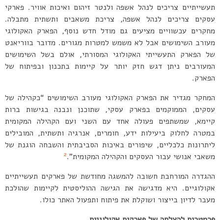
תעשייתיים צריכים לנהל אשפה ולנטר זיהום ואיכות אוויר. פארקי
עסקים צריכים לנהל אשפה, צריכת משאבים ותשתית מתבלה.
מחקרים עכשוויים מציעים גם מודל חדש נוסף, הפארק האקולוגי
מעורב השימושים אבל לא משמש למטרות מגורים. מדובר בווריאנט
של הפארק התעשייתי האקולוגי המסורתי, אולם בשל השימושים
המעורבים ניתן דגש חזק יותר על קיימות בתכנון ובפיתוח של
הפארק.
המחקר מגדיר את הפארק האקולוגי מעורב השימושים “כקהילה של
עסקים, הממוקמים בפארק עסקי, שתוכנן ונבנה בגישות ברות
קיימא, שמשתפים פעולה אחד עם השני ועם הקהילה המקומית
במטרה לחלוק ביעילות ידע, חומרים, אנרגיה ותשתית, המובילים
ליתרונות כלכליים, שיפורים באיכות הסביבתית והשבחה הוגנת של
2
משאבי אנושי עבור העסקים והקהילה המקומית”.
ההגדרה המורחבת חשובה להמשגה מחודשת של פארקים תעשייתיים
אקולוגיים. היא מדגישה את הגישה ההוליסטית לקיימות שהולכת
מעבר לדיון בייצור ושוקלת את פיתוח ותפעול האתר כולו.
פרמטרים להצלחה של פארקים אקולוגיים