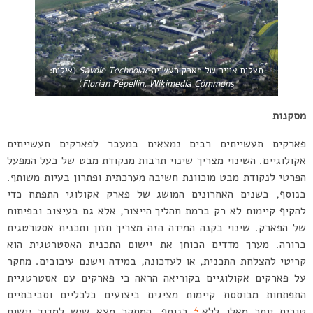
תצלום אוויר של פארק תעשייה
Savoie Technolac
(צילום:
)
Florian Pépellin, Wikimedia Commons
מסקנות
פארקים תעשייתים רבים נמצאים במעבר לפארקים תעשייתים
אקולוגיים. השינוי מצריך שינוי תרבות מנקודת מבט של בעל המפעל
הפרטי לנקודת מבט מוכוונת חשיבה מערכתית ופתרון בעיות משותף.
בנוסף, בשנים האחרונים המושג של פארק אקולוגי התפתח כדי
להקיף קיימות לא רק ברמת תהליך הייצור, אלא גם בעיצוב ובפיתוח
של הפארק. שינוי בקנה המידה הזה מצריך חזון ותכנית אסטרטגית
ברורה. מערך מדדים הבוחן את יישום התכנית האסטרטגית הוא
קריטי להצלחת התכנית, או לעדכונה, במידה וישנם עיכובים. מחקר
על פארקים אקולוגיים בקוריאה הראה כי פארקים עם אסטרטגיית
התפתחות מבוססת קיימות מציגים ביצועים כלכליים וסביבתיים
4
טובים יותר מאלו ללא.
בנוסף, המחקר מצא שיש למדוד יישום