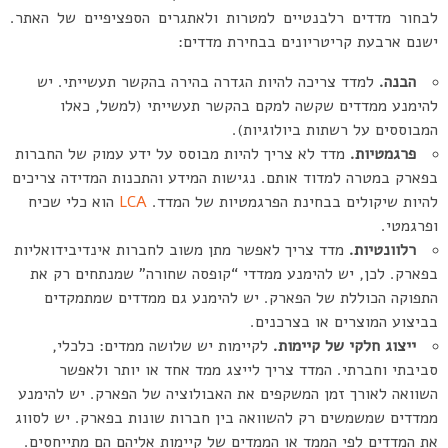
לבחור מדדים רלבנטיים למטרות ולאתגרים הספציפיים של האתר.
ישנם ארבעת קריטריונים בבחירת מדדים:
הבנה.
למדד צריכה להיות הגדרה בהירה בהקשר תעשייתי. יש
להימנע ממדדים שקשה למקם בהקשר תעשייתי (למשל, כאלו
המבוססים על רשתות ביולוגיות).
פרגמטיות.
מדד לא צריך להיות מבוסס על ידע עמוק של החברות
בפארק במטרה למדוד אותם. נגישות המידע והתכנות המדידה צריכים
להיות שיקולים בבחינת הפרגמטיות של המדד.
LCA
הוא כלי שכיח
ופרגמטי.
רלוונטיות.
מדד צריך לאפשר מתן משוב לחברות אינדיבידואליות
בפארק. לכן, יש להימנע ממדדי “קופסה שחורה” שמנתחים רק את
התפוקה הכוללת של הפארק. יש להימנע גם ממדדים שמתמקדים
בביצוע המוצרים או בצרכנים.
ייצוג חלקי של קיימות.
לקיימות יש שלושה ממדים: כלכלי,
סביבתי וחברתי. המדד צריך לייצג ממד אחד או יותר ולאפשר
השוואה לאורך זמן המשקפים את האבולוציה של הפארק. יש להימנע
ממדדים שמשמשים רק להשוואה בין חברות שונות בפארק. יש לסווג
את המדדים לפי הממד או הממדים של קיימות אליהם הם מתייחסים.