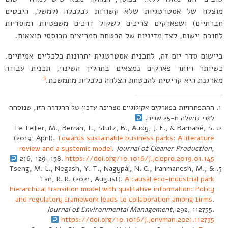
מוצלח של אסטרטגיות שלא קשורות לכלכלה (למשל, היבטים
חברתיים) ושפארקים צריכים לשקול דרכים משפטיות ומוסדיות
לחובת יישום, לצד מדיניות של הבטחת תמריצים מבוססי תוצאות.
ביישום סדר יום זה, לתכנית אסטרטגית יתרונות כלכליים אמיתיים.
כשיותר ויותר פארקים נמצאים בתהליך השינוי, תכנית עבודה
5
מארגנת היא קריטית להבטחת הצלחה כלכלית מתמשכת.
ההתפתחויות בפארקים אקולוגיים מצריכה עדכון של ההגדרה הזו, שנוסחה
לפני למעלה מ-25 שנים.
Le Tellier, M., Berrah, L., Stutz, B., Audy, J. F., & Barnabé, S.
(2019, April).
Towards sustainable business parks: A literature
review and a systemic model
.
Journal of Cleaner Production
,
216, 129–138.
https://doi.org/10.1016/j.jclepro.2019.01.145
Tseng, M. L., Negash, Y. T., Nagypál, N. C., Iranmanesh, M., &
Tan, R. R. (2021, August).
A causal eco-industrial park
hierarchical transition model with qualitative information: Policy
and regulatory framework leads to collaboration among firms
.
Journal of Environmental Management
, 292, 112735.
https://doi.org/10.1016/j.jenvman.2021.112735