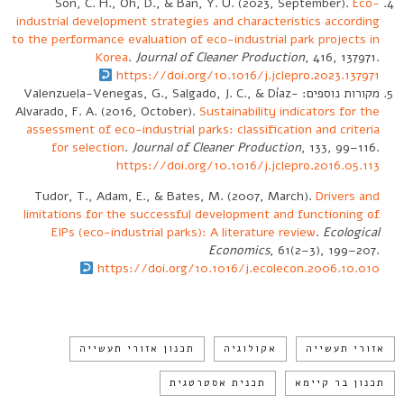
Son, C. H., Oh, D., & Ban, Y. U. (2023, September).
Eco-
industrial development strategies and characteristics according
to the performance evaluation of eco-industrial park projects in
Korea
.
Journal of Cleaner Production
, 416, 137971.
https://doi.org/10.1016/j.jclepro.2023.137971
מקורות נוספים: Valenzuela-Venegas, G., Salgado, J. C., & Díaz-
Alvarado, F. A. (2016, October).
Sustainability indicators for the
assessment of eco-industrial parks: classification and criteria
for selection
.
Journal of Cleaner Production
, 133, 99–116.
https://doi.org/10.1016/j.jclepro.2016.05.113
Tudor, T., Adam, E., & Bates, M. (2007, March).
Drivers and
limitations for the successful development and functioning of
EIPs (eco-industrial parks): A literature review
.
Ecological
Economics
, 61(2–3), 199–207.
https://doi.org/10.1016/j.ecolecon.2006.10.010
אזורי תעשייה
אקולוגיה
תכנון אזורי תעשייה
תכנון בר קיימא
תכנית אסטרטגית