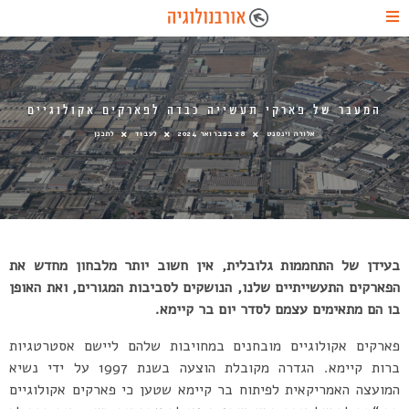
המעבר של פארקי תעשייה כבדה לפארקים אקולוגיים
אלורה וינסנט
28 בפברואר 2024
לעבוד
לתכנן
בעידן של התחממות גלובלית, אין חשוב יותר מלבחון מחדש את
הפארקים התעשייתיים שלנו, הנושקים לסביבות המגורים, ואת האופן
בו הם מתאימים עצמם לסדר יום בר קיימא.
פארקים אקולוגיים מובחנים במחויבות שלהם ליישם אסטרטגיות
ברות קיימא. הגדרה מקובלת הוצעה בשנת 1997 על ידי נשיא
המועצה האמריקאית לפיתוח בר קיימא שטען כי פארקים אקולוגיים