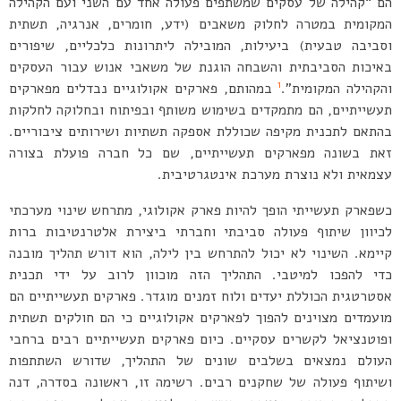
הם “קהילה של עסקים שמשתפים פעולה אחד עם השני ועם הקהילה
המקומית במטרה לחלוק משאבים (ידע, חומרים, אנרגיה, תשתית
וסביבה טבעית) ביעילות, המובילה ליתרונות כלכליים, שיפורים
באיכות הסביבתית והשבחה הוגנת של משאבי אנוש עבור העסקים
1
והקהילה המקומית”.
במהותם, פארקים אקולוגיים נבדלים מפארקים
תעשייתיים, הם מתמקדים בשימוש משותף ובפיתוח ובחלוקה לחלקות
בהתאם לתכנית מקיפה שכוללת אספקה תשתיות ושירותים ציבוריים.
זאת בשונה מפארקים תעשייתיים, שם כל חברה פועלת בצורה
עצמאית ולא נוצרת מערכת אינטגרטיבית.
כשפארק תעשייתי הופך להיות פארק אקולוגי, מתרחש שינוי מערכתי
לכיוון שיתוף פעולה סביבתי וחברתי ביצירת אלטרנטיבות ברות
קיימא. השינוי לא יכול להתרחש בין לילה, הוא דורש תהליך מובנה
כדי להפכו למיטבי. התהליך הזה מוכוון לרוב על ידי תכנית
אסטרטגית הכוללת יעדים ולוח זמנים מוגדר. פארקים תעשייתיים הם
מועמדים מצוינים להפוך לפארקים אקולוגיים כי הם חולקים תשתית
ופוטנציאל לקשרים עסקיים. כיום פארקים תעשייתיים רבים ברחבי
העולם נמצאים בשלבים שונים של התהליך, שדורש השתתפות
ושיתוף פעולה של שחקנים רבים. רשימה זו, ראשונה בסדרה, דנה