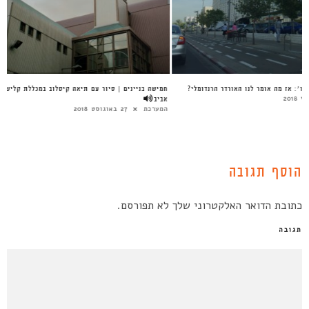
האורדר הרנדומלי | חלק ו׳: אז מה אומר לנו האורדר הרנדומלי?
חמיש
אביב
שרון רוטברד
9 ביולי 2018
המע
הוסף תגובה
כתובת הדואר האלקטרוני שלך לא תפורסם.
תגובה