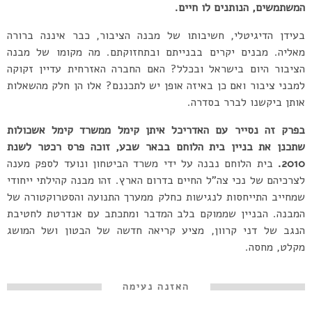
המשתמשים, הנותנים לו חיים.
בעידן הדיגיטלי, חשיבותו של מבנה הציבור, כבר איננה ברורה
מאליה. מבנים יקרים בבנייתם ובתחזוקתם. מה מקומו של מבנה
הציבור היום בישראל ובכלל? האם החברה האזרחית עדיין זקוקה
למבני ציבור ואם כן באיזה אופן יש לתכננם? אלו הן חלק מהשאלות
אותן ביקשנו לברר בסדרה.
בפרק זה נסייר עם האדריכל איתן קימל ממשרד קימל אשכולות
שתכנן את בניין בית הלוחם בבאר
שבע, זוכה פרס רכטר לשנת
2010.
בית הלוחם נבנה על ידי משרד הביטחון ונועד לספק מענה
לצרכיהם של נכי צה”ל החיים בדרום הארץ. זהו מבנה קהילתי ייחודי
שמחייב התייחסות לנגישות כחלק ממערך התנועה והסטרוקטורה של
המבנה. הבניין שממוקם בלב המדבר ומתכתב עם אנדרטת לחטיבת
הנגב של דני קרוון, מציע קריאה חדשה של הבטון ושל המושג
מקלט, מחסה.
האזנה נעימה