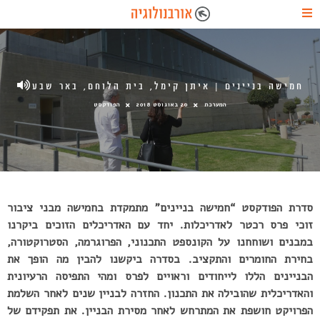
חמישה בניינים | איתן קימל, בית הלוחם, באר שבע
המערכת
20 באוגוסט 2018
הפודקסט
סדרת הפודקסט “חמישה בניינים” מתמקדת בחמישה מבני ציבור
זוכי פרס רכטר לאדריכלות.
יחד עם האדריכלים הזוכים ביקרנו
במבנים ושוחחנו על הקונספט התכנוני, הפרוגרמה, הסטרוקטורה,
בחירת החומרים והתקציב.
בסדרה ביקשנו להבין מה הופך את
הבניינים הללו לייחודים וראויים לפרס ומהי התפיסה הרעיונית
והאדריכלית שהובילה את התכנון. החזרה לבניין שנים לאחר השלמת
הפרויקט חושפת את המתרחש לאחר מסירת הבניין. את תפקידם של