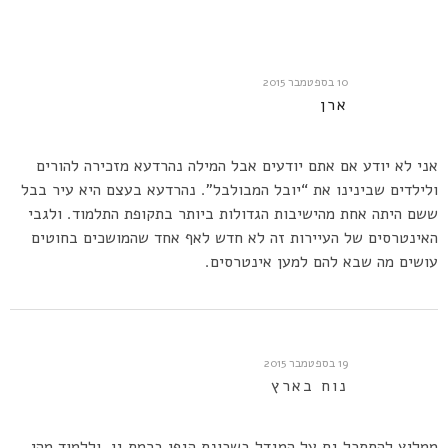
10 בספטמבר 2015
ארן
אני לא יודע אם אתם יודעים אבל המילה נהרדעא מזכירה להורים
ולילדים שבינינו את “יובל המבולבל”. נהרדעא בעצם היא עיר בבל
ששם היתה אחת מהישיבות הגדולות ביותר בתקופת התלמוד. ולגבי
האינטרסים של העיירות זה לא חדש לאף אחד שהמושכים בחוטים
עושים מה שבא להם למען אינטרסים.
19 בספטמבר 2015
נוח בארץ
ממליץ להסתכל גם על המגדל בשכונת הגפן ברמת גן. וללמוד מהי