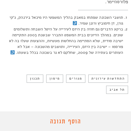
פלורסהיימר.
תושבי השכונה שפתחו במאבק בהליך המשפטי היו מיכאל בירנהק, ג’קי
גורן, דן חימוביץ ורונן שמיר.
ברקע הדברים גם חוזה בין היזם לעירייה על היטל השבחה ותשלומים
שונים. במהלך הדיונים בבית המשפט התברר שבשנת 2003 התקיימה
ישיבה סודית, שלא הסתיימה בהחלטות מעשיות, וההצעות שעלו בה לא
פורסמו – ישיבה בין היזם, העירייה, ותושבים מהשכונה – אבל לא
העותרים בעתירה של 2009, שחלקם לא גר בשכונה בכלל בשעתו.
התחדשות עירונית
מגורים
מימון
תכנון
תל אביב
הוסף תגובה