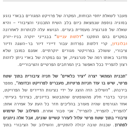
מעבר לשאלת יחסי הכוחות, המקרה של פרויקט המגורים בבארי נוגע
בסוגיה נוספת שנמצאת כיום בלב השיח התכנוני והציבורי – והיא
שאלה של סגרגציה מעמדית בערים. הנושא עלה לכותרות לאחרונה
במקרים בהם הותקנו “
דלתות עניים
” בבנייני יוקרה בניו-יורק
ובלונדון
, קרי דלתות נפרדות עבור דיירי דיור בר-השגה ודיור
ציבורי, ששולב בפרויקטי מגורים יוקרתיים. אמנם כמובן שלא
מדובר באותו רמה של סגרגציה, אך גם במקרה של בארי ניתן לזהות
רצון להפריד ככל האפשר בין המרחבים הפרטיים והציבוריים.
“
תכנית המתאר יצרה ‘יציר כלאיים’ של חניה ציבורית בתוך שטח
פרטי, שיש בו עוד חניות פרטיות, מעברים לפרויקט וכדומה
“, מספר
בירנהק. “השילוב הזה הוצג על ידי נציגות הדיירים של הפרויקט,
וניכר בדברי חלק מהשופטים שהתבטאו בדיונים, כצירוף בעייתי.
אחד הגורמים שהיה מעורב בהליכים חזר כל העת על אמירה אחת:
‘להפריד, להפריד, להפריד’. אני סבור אחרת.
השילוב של שימוש
ציבורי בתוך שטח פרטי עלול לעורר קשיים שונים, אבל אלה ניתנים
לפתרון
. שכנות טובה יכולה להתקיים, והשילוב של הציבורי בתוך