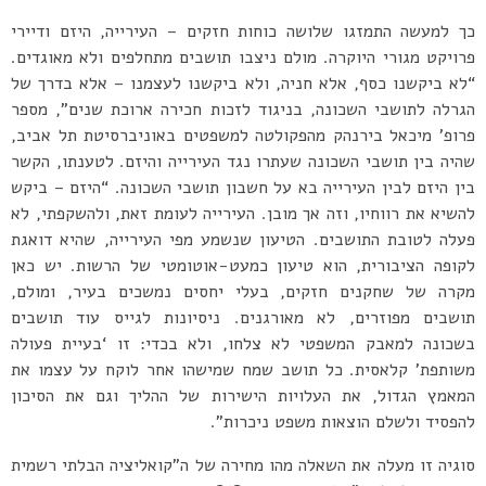
כך למעשה התמזגו שלושה כוחות חזקים – העירייה, היזם ודיירי
פרויקט מגורי היוקרה. מולם ניצבו תושבים מתחלפים ולא מאוגדים.
“לא ביקשנו כסף, אלא חניה, ולא ביקשנו לעצמנו – אלא בדרך של
הגרלה לתושבי השכונה, בניגוד לזכות חכירה ארוכת שנים”, מספר
פרופ’ מיכאל בירנהק מהפקולטה למשפטים באוניברסיטת תל אביב,
שהיה בין תושבי השכונה שעתרו נגד העירייה והיזם. לטענתו, הקשר
בין היזם לבין העירייה בא על חשבון תושבי השכונה. “היזם – ביקש
להשיא את רווחיו, וזה אך מובן. העירייה לעומת זאת, ולהשקפתי, לא
פעלה לטובת התושבים. הטיעון שנשמע מפי העירייה, שהיא דואגת
לקופה הציבורית, הוא טיעון כמעט-אוטומטי של הרשות. יש כאן
מקרה של שחקנים חזקים, בעלי יחסים נמשכים בעיר, ומולם,
תושבים מפוזרים, לא מאורגנים. ניסיונות לגייס עוד תושבים
בשכונה למאבק המשפטי לא צלחו, ולא בכדי: זו ‘בעיית פעולה
משותפת’ קלאסית. כל תושב שמח שמישהו אחר לוקח על עצמו את
המאמץ הגדול, את העלויות הישירות של ההליך וגם את הסיכון
להפסיד ולשלם הוצאות משפט ניכרות”.
סוגיה זו מעלה את השאלה מהו מחירה של ה”קואליציה הבלתי רשמית