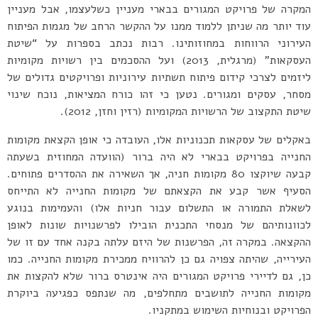
המקרה של פרויקט המגורים בבארי מעניין כשלעצמו, אבל מעניין
עוד יותר מה שניתן ללמוד ממנו על ההקשר הרחב של מגמות הפיתוח
העירוני הרווחות במחוזותינו. רבות נכתב בספרות על “שיטת
העסקאות” (מרגלית, 2013) ועל ההסכמים בין רשויות מקומיות
ליזמים לצרכי קידום פיתוח תשתיות עירוניות ופרויקטים גדולים של
מסחר, עסקים ומגורים. נטען כי זהו כורח המציאות, נוכח שינוי
שיטת התקצוב של הרשויות המקומיות (רזין וחזן, 2012).
באקלים של עסקאות תכנוניות אלו, העובדה כי אופן הקצאת מקומות
החנייה בפרויקט בבארי לא היה ברור (הוועדה המחוזית בשעתה
קבעה שיוקצו 80 מקומות חניה, אך השאירה את ההסדרים פתוחים.
הסעיף אשר קבע את הקצאתם של מקומות החנייה לא התייחס
לשאלת התמורה או התשלום עבור חניות אלו) והעמימות בנוגע
לכוונותיהם של מנסחי התכנית הובילו לפרשנויות שונות לאופן
ההקצאה. במקרה זה, הפרשנות של היזם עלתה בקנה אחד עם זו של
העירייה, שהיתה צפויה גם כן להרוויח ממכירת מקומות החנייה. כמו
כן, גם לדיירי פרויקט המגורים היה אינטרס ברור שלא להקצות את
מקומות החנייה לתושבים מתחלפים, מה שנתפס כפגיעה ביוקרת
הפרויקט ובנוחיות השימוש במתקניו.