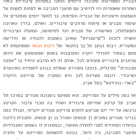
הבנייה המפליגות שקיבלו היזמים הותנו במטלות ציבוריות כאלו
ואחרות שאמורות היו להיטיב עם תושבי הסביבה או לפחות לפצות על
השפעות חיצוניות של הבנייה והפיתוח; כך למשל יזמים מופקדים על
שימור מבנים או פיתוח מרחבים ציבוריים. ואולם, בדרך הארוכה
והפתלתלה, מאישורה של תכנית ועד למימושה, המטלה הציבורית
עשויה לזכות ל”פרשנויות” שאינן נאמנות להנחיה או הדרישה
המקורית. רבות נכתב על כך בהקשר של
זיקות הנאה
הממוקמות לא
פעם בצמוד למגדלי יוקרה ומעוצבות באופן שמטשטש את היותן
מרחבים ציבוריים פתוחים לכל. אולם זה לא ההיבט היחיד בו “עסקה
תכנונית” (מרגלית, 2013) מעוררת שאלות בנוגע לשמירת האינטרס
הציבורי. דוגמה מצוינת לכך היא המקרה של פרויקט היוקרה
“בארי-נהרדעא” בתל אביב.
אז כמה מילים על הפרויקט. הוא ממוקם בשכונת מגורים במרכז תל
אביב על קרקע שהייתה ציבורית ושהיו בה מבני ציבור. הקרקע
נרכשה על ידי יזם שביקש להקים פרויקט מגורים יוקרתי, הכולל כמה
בנייני מגורים נמוכים (7 קומות) ומגדל בן 31 קומות. התכנית נידונה
בוועדה המחוזית לפני למעלה מעשור, ובמסגרת זו נשמעו התנגדויות
תושבי הסביבה, בין היתר, בנוגע להשפעת הפרויקט על החניה