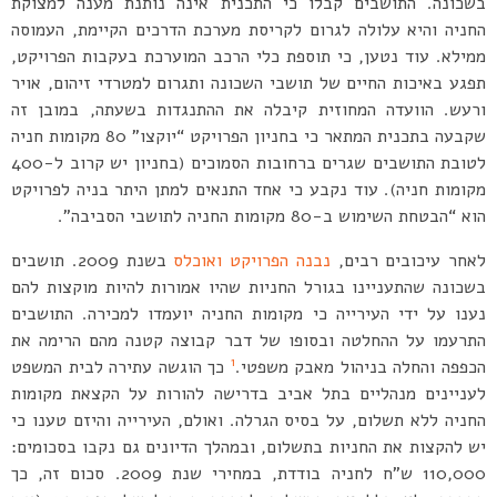
בשכונה. התושבים קבלו כי התכנית אינה נותנת מענה למצוקת
החניה והיא עלולה לגרום לקריסת מערכת הדרכים הקיימת, העמוסה
ממילא. עוד נטען, כי תוספת כלי הרכב המוערכת בעקבות הפרויקט,
תפגע באיכות החיים של תושבי השכונה ותגרום למטרדי זיהום, אויר
ורעש. הוועדה המחוזית קיבלה את ההתנגדות בשעתה, במובן זה
שקבעה בתכנית המתאר כי בחניון הפרויקט “יוקצו” 80 מקומות חניה
לטובת התושבים שגרים ברחובות הסמוכים (בחניון יש קרוב ל-400
מקומות חניה). עוד נקבע כי אחד התנאים למתן היתר בניה לפרויקט
הוא “הבטחת השימוש ב-80 מקומות החניה לתושבי הסביבה”.
לאחר עיכובים רבים,
נבנה הפרויקט ואוכלס
בשנת 2009. תושבים
בשכונה שהתעניינו בגורל החניות שהיו אמורות להיות מוקצות להם
נענו על ידי העירייה כי מקומות החניה יועמדו למכירה. התושבים
התרעמו על ההחלטה ובסופו של דבר קבוצה קטנה מהם הרימה את
1
הכפפה והחלה בניהול מאבק משפטי.
כך הוגשה עתירה לבית המשפט
לעניינים מנהליים בתל אביב בדרישה להורות על הקצאת מקומות
החניה ללא תשלום, על בסיס הגרלה. ואולם, העירייה והיזם טענו כי
יש להקצות את החניות בתשלום, ובמהלך הדיונים גם נקבו בסכומים:
110,000 ש”ח לחניה בודדת, במחירי שנת 2009. סכום זה, כך