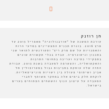
חן רוזנק
עורכת המשנה של "אורבנולוגיה" מאפריל 2013 עד
מרץ 2016. בוגרת תכנית המצטיינים במדעי הרוח
והאמנויות על שם מרק ריץ' וסטודנטית לתואר שני
בתכנון וגיאוגרפיה. עבדה בכלי תקשורת שונים
בתפקידי כתיבה ועריכה בתחומי התרבות
והאקטואליה, והצטרפה למעבדה בשנת 2013. עבודת
התזה שלה עוסקת בסביבות גבול במטרופולין תל
אביב ושיתופי פעולה בין רשויות מוניציפאליות.
לוקחת חלק בימים אלה במחקר משותף לחברי
המעבדה על עיצוב הנוף והשטחים הפתוחים בערים
בישראל.