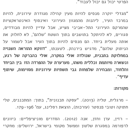
הפרטי יכול גם יכול לעבוד”.
“מגדלי יוקרה מנסים להיות מעין קהילה מגודרת עירונית, להיות
במרכז העיר, ליהנות מהמגוון העירוני ואינסוף האינטראקציות
שהמרקם העירוני התל-אביבי מציע, אבל עדיין להיות מבודדים,
סגורים, לא להיתקל בתושבים בתוך השטח ‘שלהם’, לא לחלוק את
אותה מעלית ביחד. הם מנסים להיות בתוך העיר אבל לשמור על
הניתוק שלהם”, מדגיש בירנהק. לטענתו, “
דווקא ההוראה השנויה
במחלוקת בתכנית, שנולדה אולי במקרה, אולי כהברקה של רגע,
ונשארה מיותמת וכללית משהו, מערערת על ההפרדה הזו בין הביחד
והלחוד, ומבהירה שלפחות גבי תשתיות עירוניות מסוימות, שיתוף
עדיף
“.
מקורות:
– מרגלית, טליה (2013). “עסקה תכנונית”, בתוך: המתכננים, טלי
חתוקה וטובי פנסטר (עורכות), הוצאת רסלינג, עמ’ 179-196.
– רזין, ערן וחזן, אנה (2012). הסדרים מוניציפליים: כיוונים
לרפורמה במסגרת שלטון וממשל מקומי בישראל, ירושלים: מחקרי