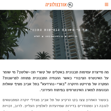
את מי משרתת הגמישות התכנונית?
חן רוזנק
19 באוגוסט 2015
לשלוט
מה מייצרת עמימות תכנונית באקלים של קשרי הון-שלטון? מי שומר
על האינטרס הציבורי כאשר ההנחיה התכנונית פתוחה לפרשנות?
המקרה של
פרויקט היוקרה “בארי-נהרדעא” בתל אביב מציף שאלות
הנוגעות למארג האינטרסים בפיתוח העירוני.
בעשור האחרון צצו בקו הרקיע של תל אביב מגדלי יוקרה המתנשאים
לגובה רב ומתהדרים בדירות שמיועדות לאלפיון העליון. לרוב, זכויות