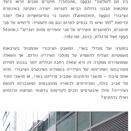
בין הון לשלטון” (Stone, 1993)? חוקרים שונים הראו כיצד
עסקאות תכנון גדולות הביאו לפגיעה ישירה ועקיפה באינטרס
הציבורי (Fainstein, 1990) וטענו כי בסיטואציות כאלו ישנה
קדימות “למי שיש לו נכסים לתרום וגם מה להפסיד: ליזמים על פני
תושבים, ולתושבים עשירים על פני עשירים פחות ועניים” (Stone,
1993 אצל מרגלית, 2013, עמ 182).
במקרה של מגדלי בארי, המאבק הציבורי שהתנהל בערכאות
משפטיות הצליח להשפיע על מהלכי העירייה והיזם. אך השאלה
שמתעוררת ממקרה זה היא שאלה רחבה וכללית יותר בנוגע למידת
מעורבותה ואחריותה של העירייה בשמירת האינטרס הציבורי. מיהו
אותו ציבור – תושבי הרחובות שסביב פרויקט בארי, או תושבי העיר
תל אביב כולה, המרוויחים לכאורה מההכנסות המעוברות לקופת
העירייה? אילו אינטרסים זוכים לקדימות בדפוסי הפיתוח הרווחים
ואילו נדחקים?