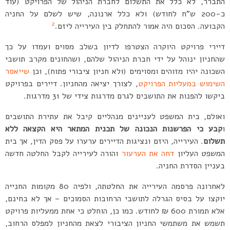
התברר, לא כלל את התשלום לחברת הניהול של הפרויקט (עוד
כ-200 ש”ח לחודש) ולא כלל ארנונה, שיש לשלם על החניה
2
הקבועה. הסכום היה אמור להתחלק בין העירייה ליזם.
דיירי פרויקט היוקרה הצטרפו לדיון בשלב מסוים ועמדו על כך
שהחניון ינוהל על ידי חברת הניהול שלהם, ושהחונים מקרב תושבי
השכונה יהיו מזוהים ומסוימים (ולא חניון ציבורי פתוח), וכן
שייאסר
השימוש במעליות הפרויקט
, לצורך יציאה מהחניון. דיירים בפרויקט
ביקשו להפנות את התושבים לגרם מדרגות צידי של 31 מדרגות.
ואולם, בית המשפט לעניינים מנהליים קיבל את עתירת התושבים
ו
קבע כי הפרשנות הנכונה של תכנית המתאר היא הקצאה ללא
תשלום
. העירייה, היזם ונציגות הדיירים ערערו על פסק הדין, אך בית
המשפט העליון
דחה את הערעור
והורה לעירייה לקבל החלטה חדשה
בעניין הסדרת החניה.
לאחרונה פרסמה העירייה את החלטתה, ולפיה 80 מקומות החנייה
יוקצו על בסיס הגרלה לתושבי הרחובות הסמוכים – אך לא בחינם,
אלא תמורת 600 ₪ לחודש. כמו כן, הוחלט כי אחת ממעליות פרויקט
תשמש את משתמשי החניון הציבורי לצאת מהחניון למפלס הרחוב,