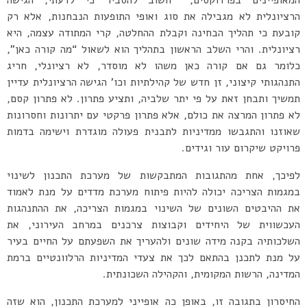
המאופיינים בפרדוקסים,
חשוב להסביר כי לדעתי, הגישה
הרציונלית לא מגבילה את סוג ואופי התופעות הנבחנות, אלא רק
קובעת כי תהליך הבחינה וקבלת ההחלטה, קרי המתודה עצמה, היא
רציונלית. והרי השלב הראשון בתהליך הוא לשאול “מה קורה כאן”,
כלומר גם אם קורה כאן משהו לא מוסדר, לא רציונלי, חריג
התנהגותי קיצוני, זן חדש של קהילתיות וכו’ הגישה הרציונלית עדיין
תמשיך ותבחן זאת על פי יתר שלביה, ותציע פתרון. לא פתרון קסם,
לא פתרון המרצה את כולם, אלא פתרון פרקטי עם יתרונות וחסרונות
שאוזנו והתגבשו ממדיניות לתבנית פעולה מוגדרת וישימה בדמות
פרויקט שיקרום עור וגידים.
לפיכך, אחת מהתגובות המתבקשות של מערכת התכנון לשינוי
במגמות הצריכה יכולה להיות פיתוח מערכת מדדים על מנת לאמוד
את ההיבטים השונים של השינוי במגמות הצריכה, את ההתנהגות
העכשווית של היחידים וקבוצות צרכנים במרחב העירוני, את
השלכותיה בקנה מידה שונים ולהעריך את השפעתם על החיים בעיר
על מנת לתכנן בהתאם לכך את צעדי המדיניות הרלוונטיים ברמת
המדינה, הרשות המקומית, והקהילה השכונתית.
החיסרון בתגובה זו, באופן כה אופייני למערכת התכנון, הוא שזה