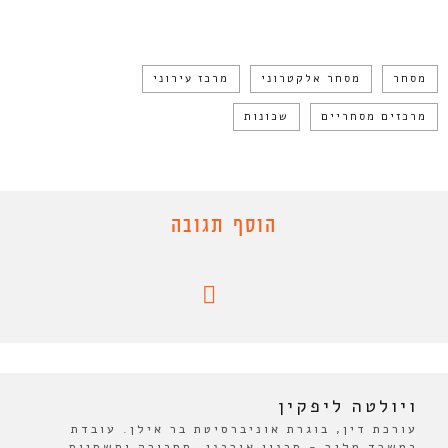
מסחר
מסחר אלקטרוני
מרכז עירוני
מרכזים מסחריים
שכונות
הוסף תגובה
ויולטה ליפקין
עורכת דין, בוגרת אוניברסיטת בר אילן. עובדת
במשרד מלגר - תכנון אורבני, תחבורה ותשתיות.