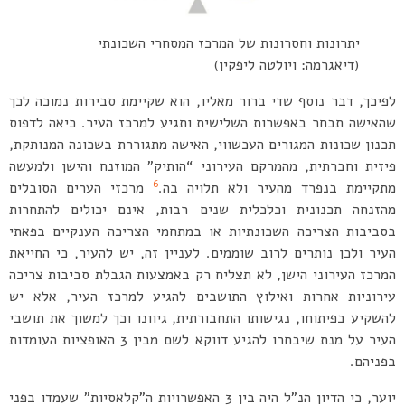
יתרונות וחסרונות של המרכז המסחרי השכונתי
(דיאגרמה: ויולטה ליפקין)
לפיכך, דבר נוסף שדי ברור מאליו, הוא שקיימת סבירות נמוכה לכך
שהאישה תבחר באפשרות השלישית ותגיע למרכז העיר. כיאה לדפוס
תכנון שכונות המגורים העכשווי, האישה מתגוררת בשכונה המנותקת,
פיזית וחברתית, מהמרקם העירוני “הותיק” המוזנח והישן ולמעשה
6
מתקיימת בנפרד מהעיר ולא תלויה בה.
מרכזי הערים הסובלים
מהזנחה תכנונית וכלכלית שנים רבות, אינם יכולים להתחרות
בסביבות הצריכה השכונתיות או במתחמי הצריכה הענקיים בפאתי
העיר ולכן נותרים לרוב שוממים. לעניין זה, יש להעיר, כי החייאת
המרכז העירוני הישן, לא תצליח רק באמצעות הגבלת סביבות צריכה
עירוניות אחרות ואילוץ התושבים להגיע למרכז העיר, אלא יש
להשקיע בפיתוחו, נגישותו התחבורתית, גיוונו וכך למשוך את תושבי
העיר על מנת שיבחרו להגיע דווקא לשם מבין 3 האופציות העומדות
בפניהם.
יוער, כי הדיון הנ”ל היה בין 3 האפשרויות ה”קלאסיות” שעמדו בפני