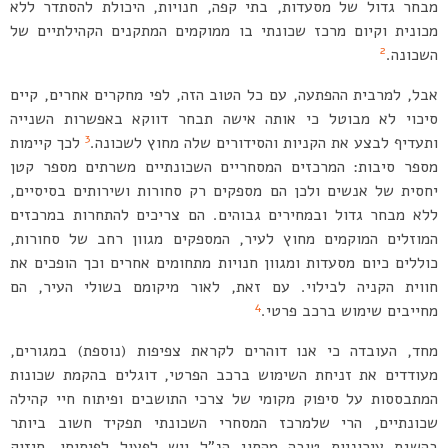
מבחר גדול של מסעדות, בתי קפה, חנויות, היכולת להסתדר ללא
מכונית וקיום מרכז שכונתי בו ממוקמים המתקנים הקהילתיים של
2
השכונה.
אבל, למרבית ההפתעה, עם כל הטוב הזה, לפי מחקרים אחרים, קיים
סיכוי לא מבוטל כי אותה אישה תבחר דווקא באפשרות השנייה
3
ותעדיף לבצע את הקניות והסידורים שלה מחוץ לשכונה.
לכך קיימות
מספר סיבות: המרכזים המסחריים השכונתיים משרתים מספר קטן
יחסית של אנשים ולכן הם מספקים רק סחורות ושירותים בסיסיים,
ללא מבחר גדול ובמחירים גבוהים. הם צריכים להתחרות במרכזים
המוזלים המוקמים מחוץ לעיר, המספקים מגוון רחב של סחורות,
כוללים כיום מסעדות ומגוון חנויות מתחומים אחרים וכך הופכים את
חווית הקניה לבילוי. עם זאת, לאור מיקומם בשולי העיר, הם
4
מחייבים שימוש ברכב פרטי.
מחד, העובדה כי אנו דוהרים לקראת צפיפות (נוספת) במגורים,
מעודדים את זניחת השימוש ברכב הפרטי, דוגלים בהקמת שכונות
המתבססות על סיפוק מקומי של צרכי התושבים ופיתוח חיי קהילה
שכונתיים, הרי שלמרכז המסחרי השכונתי תפקיד חשוב ביותר
בהשגת עירוניות טובה מהסוג הנ”ל ויש לפעול לפיתוחו, חיזוק