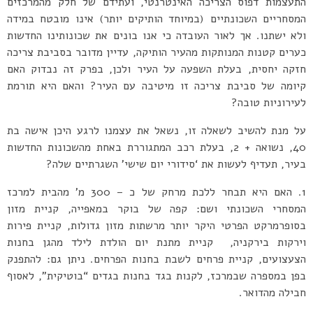
התעצמות דפוס הצריכה האינטרנטי, ועתידם של חלק מהמרכזים
המסחריים השכונתיים (במיוחד הותיקים יותר) אינו מובטח במידה
ולא ישתנו. אך לאור העובדה כי אנו בונים את שכונותינו החדשות
כערים קטנות המנותקות מהעיר הותיקה, עדיין מדובר בסביבת צריכה
חזקה יחסית, בעלת השפעה על העיר ולכן, בפרק זה נבדוק האם
קיומה של סביבת צריכה זו מיטיבה עם העיר? והאם היא תורמת
לעירוניות טובה?
על מנת להשיב לשאלה זו, נשאל את עצמנו לרגע היכן אישה בת
40, נשואה + 2, בעלת רכב המתגוררת באחת מהשכונות החדשות
בעיר, תעדיף לעשות את ‘סידורי יום שישי’ השגרתיים שלה?
1. האם היא תבחר ללכת מרחק של כ – 300 מ’ מהבית למרכז
המסחרי השכונתי ושם: קפה של בוקר במאפייה, קניית מזון
בסופרמרקט הפרטי היקר יותר מרשתות מזון גדולות, קניית פירות
וירקות בירקניה, קניית מתנת יום הולדת לילד מהגן בחנות
הצעצועים, קניית פרחים לשבת בחנות הפרחים. ניתן גם: להתפנק
בפן במספרה שבמרכז, לקנות בגד בחנות בגדים “בוטיקית”, לאסוף
חבילה מהדואר.