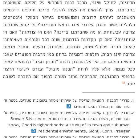
מדיניות, לחולל שינוי, מרכז הכוח האחראי על חלוקת המשאבים
בחברתנו, צריך להתאים את עצמו להרגלי צריכה חולפים ודינמיים
המשתנים לעיתים קרובות והמושפעים בעיקר מבעלי אינטרסים
כלכליים אשר תכנון עירוני אינו בראש מעניינם? מי קבע שמגמות
צריכה עכשוויות הן מה שחברתנו צריכה? האם הן צודקות? האם הן
שוויוניות? האם הן מקדמות הזדמנות שווה לכל ותורמות לשאיפתנו
להיות חברה פלורליסטית, מגוונת, מלוכדת ובעלת חוסן? מגמות
צריכה הינן רבות, חולפות וזמניות בדיוק כמו מרבית המוצרים שאנו
רוכשים במסגרתן, אין על התכנון להיות “תכנון מגיב” ולהתאים עצמו
לכל מגמה, אלא עליו להיות “תכנון מוביל” הגורם לשינוי הרצוי
בדפוסי ההתנהגות החברתית מתוך מטרה להפוך את החברה לטובה
12
יותר.
מדריך לתכנון, הקצאה ופריסה של שירותי מסחר בשכונות מגורים, נספח א’
סקר ספרות, משרד הבינוי והשיכון
מדריך לתכנון, הקצאה ופריסה של שירותי מסחר בשכונות מגורים, נספח א’
סקר ספרות, משרד הבינוי והשיכון ובתוכו הסתמכות על: Brower S.N,
2000, Good Neighborhoods: a study of in town and suburban
residental environments, Sidny, Conn. Praeger.
מדריך לתכנון, הקצאה ופריסה של שירותי מסחר בשכונות מגורים, נספח א’