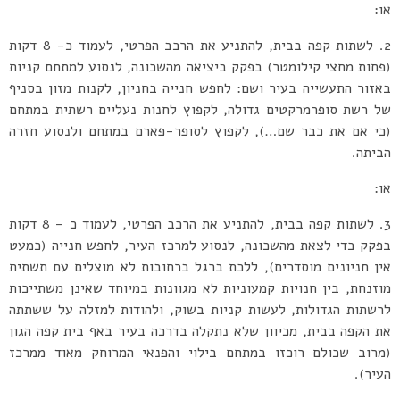
או:
2. לשתות קפה בבית, להתניע את הרכב הפרטי, לעמוד כ- 8 דקות
(פחות מחצי קילומטר) בפקק ביציאה מהשכונה, לנסוע למתחם קניות
באזור התעשייה בעיר ושם: לחפש חנייה בחניון, לקנות מזון בסניף
של רשת סופרמרקטים גדולה, לקפוץ לחנות נעליים רשתית במתחם
(כי אם את כבר שם…), לקפוץ לסופר-פארם במתחם ולנסוע חזרה
הביתה.
או:
3. לשתות קפה בבית, להתניע את הרכב הפרטי, לעמוד כ – 8 דקות
בפקק כדי לצאת מהשכונה, לנסוע למרכז העיר, לחפש חנייה (כמעט
אין חניונים מוסדרים), ללכת ברגל ברחובות לא מוצלים עם תשתית
מוזנחת, בין חנויות קמעוניות לא מגוונות במיוחד שאינן משתייכות
לרשתות הגדולות, לעשות קניות בשוק, ולהודות למזלה על ששתתה
את הקפה בבית, מכיוון שלא נתקלה בדרכה בעיר באף בית קפה הגון
(מרוב שכולם רוכזו במתחם בילוי והפנאי המרוחק מאוד ממרכז
העיר).