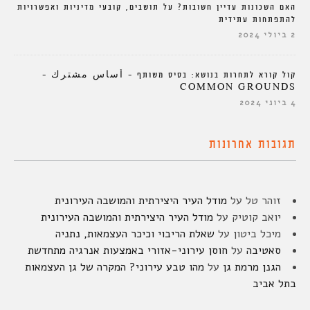
האם השכונות עדיין חשובות? על תושבים, קובעי מדיניות ואפשרויות
להתפתחות עתידית
2 ביולי 2024
קול קורא לתחרות בנושא: בסיס משותף – أساس مشترك –
COMMON GROUNDS
4 ביוני 2024
תגובות אחרונות
זוהר טל
על
מודל העיר היצירתית והמושבה העירונית
יואב קוטיק
על
מודל העיר היצירתית והמושבה העירונית
מיכל ביטון
על
שאלת הריבוי וכיכר העצמאות, נתניה
סאטיבה
על
חוסן עירוני-אזורי באמצעות אנרגיה מתחדשת
הגנן מרמת גן
על
מהו טבע עירוני? המקרה של גן העצמאות
בתל אביב