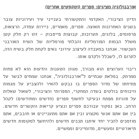
אורבנולוגיה מציגים: ספרים (וטקסטים אחרים)
הדיון הציבורי, האקדמי והתקשורתי בענייני עיר ועירוניות צובר
בשנים האחרונות תאוצה. ספרים, מאמרים, ניירות עמדה, הרצאות,
פרסומים, בלוגים, תערוכות, קבוצות פייסבוק – זהו רק חלק קטן
משלל הבמות הפורמליות והבלתי פורמליות של השיח האורבני
העכשווי. אנחנו במעבדה לעיצוב עירוני גאים לקחת חלק בשיח הזה,
לתרום לו, לשכלל ולקדם אותו.
ריבוי הערוצים הוא מבורך, מגוון הטענות והדעות הוא לא פחות
ממרתק. במלאת שנתיים ל”אורבנולוגיה”, אנחנו שמחים לבשר על
פתיחתו של מדור הספרים
בו נבקש להאיר ולהצביע על מגמות
וויכוחים בולטים בשדה המחקרי, הספרותי והציבורי, לשאול שאלות
על סוגיות מפתח ובעיקר לחשוף ספרים (חדשים ומחודשים) לקהל
הרחב. כאן נסקור עבורכם ספרים ונציע קריאות והקשרים חדשים.
בין אם אתם אנשי מקצוע ובין אם אתם מתעניינים או חובבים, אתם
מוזמנים להכיר יחד איתנו תכנים חדשים ולהיחשף למקומות חדשים
תיאורטיים ומעשיים, מדומיינים וממשיים.