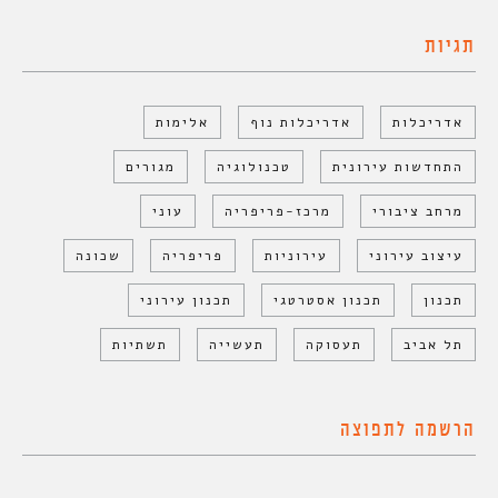
תגיות
אדריכלות
אדריכלות נוף
אלימות
התחדשות עירונית
טכנולוגיה
מגורים
מרחב ציבורי
מרכז-פריפריה
עוני
עיצוב עירוני
עירוניות
פריפריה
שכונה
תכנון
תכנון אסטרטגי
תכנון עירוני
תל אביב
תעסוקה
תעשייה
תשתיות
הרשמה לתפוצה