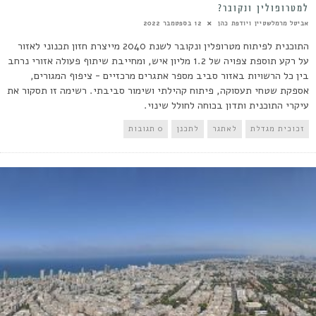
למטרופולין ונקובר?
אביטל מרמלשטיין ויודפת כהן
12 בספטמבר 2022
התוכנית לפיתוח מטרופלין ונקובר לשנת 2040 מייצרת חזון תכנוני לאזור
על רקע תוספת צפויה של 1.2 מליון איש, ומחייבת שיתוף פעולה אזורי נרחב
בין כל הרשויות באזור סביב מספר אתגרים מרכזיים - ציפוף המגורים,
אספקת שטחי תעסוקה, פיתוח קהילתי ושימור סביבתי. רשימה זו תסקור את
עיקרי התוכנית ותדון בכוחה לחולל שינוי.
זכוכית מגדלת
לאתגר
לתכנן
0 תגובות