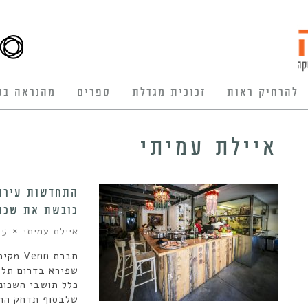
להרחיק ראות
זכוכית מגדלת
ספרים
מהנראה בע
איילת עמיתי
כובשת את שכו
איילת עמיתי
5 באוגוסט 2019
חברת n
שפירא בדרום תל 
כלל תושבי השכונה
שלבסוף תדחק הח