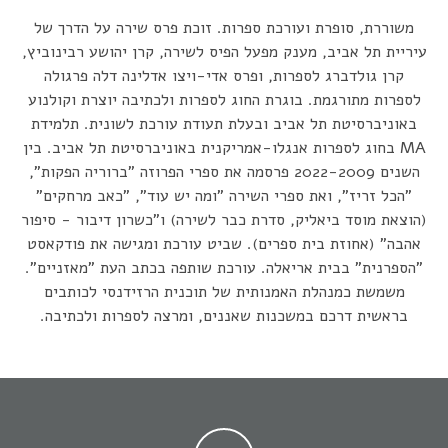
משוררת, סופרת ועורכת ספרות. זוכת פרס שירה על הדרך של
עיריית תל אביב, מענק מפעל הפיס לשירה, קרן יהושע רבינוביץ,
קרן גולדברג לספרות, ופרס אדי-ויצו אדלינה דלה פרגולה
לספרות מתורגמת. בוגרת החוג לספרות ולכתיבה יוצרת וקולנוע
באוניברסיטת תל אביב ובעלת תעודת עורכת לשונית. תלמידת
MA בחוג לספרות אנגלו-אמריקנית באוניברסיטת תל אביב. בין
השנים 2022-2009 פרסמה את ספרי הפרוזה "ברוריה הפקות",
"הכל זריז", ואת ספרי השירה "ומה יש עוד", "כאב מרחקים"
(הוצאת מוסד ביאליק, סדרת כבר לשירה) ו"כשרון דיבור - סיפור
אהבה" (אחוזת בית ספרים). שביט עורכת ומגישה את פודקאסט
"הספרנית" בבית אריאלה. עורכת שותפה בכתב העת "מאזניים".
משמשת כמנהלת האמנותית של תוכנית הרזידנסי לכותבים
בראשית דרכם במשכנות שאננים, ומרצה לספרות ולכתיבה.