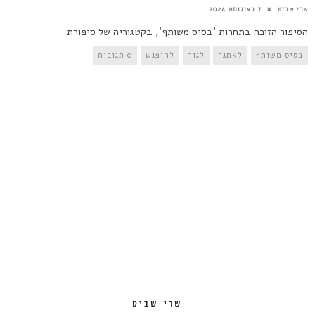
שרי שביט
7 באוגוסט 2024
הסיפור הזוכה בתחרות 'בסיס משותף', בקטגוריה של סיפורת
בסיס משותף
לאתגר
לגור
להיפגש
0 תגובות
שרי שביט