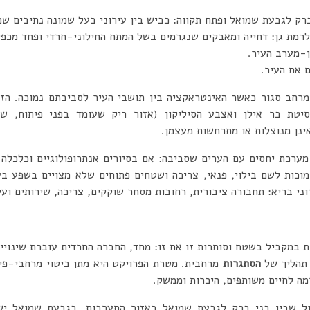
לרמת גן: דחייה ומאבקים שנגרמים בשל המתח החילוני-חרדי ופחד מכפי
 את העיר.
 מרחב סגור כאשר האינטראקציה בין תושבי העיר לסביבתם נמוכה. הז
רסיטת בר אילן ואצבע הסיליקון (אזור ריק שעומד בפני פיתוח, ש
ינן מנוצלות או מתרחשות מעצמן.
מערכת יחסים עם הערים שסביבה: אם בסיורים אנתרופולוגיים וכלכלה מ
וכות לשם בילוי, פנאי, צריכה ושטחים פתוחים שלא מצויים בשפע בע
וני בריא: תחבורה ציבורית, רחובות מסחר שוקקים, צריכה, שירותים ועי
 במקביל בשטח וסותרות זו את זו: מחד, החברה החרדית עוברת שינויי
 תהליך של
הסתגרות
מרחבית. מטרת הפרויקט היא מתן ביטוי מרחבי-פיז
ה לחיים משותפים, היכרות וממשק.
ל שבין בני ברק לגבעת שמואל כאזור התערבות. בגבעת שמואל יש