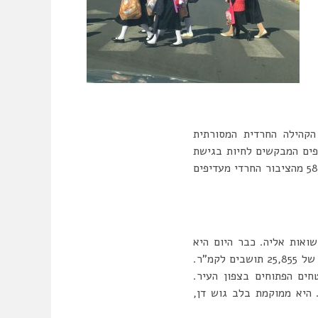
הקהילה החרדית המסורתית
ספים המבקשים לחיות בגישת
ה”גם וגם”. מסקר שנערך בשנת 2017 והוצג בכנס “עתיד התכנון העירוני לציבור החרדי” עולה כי 58% מהציבור החרדי מעדיפים
ואות אליה. כבר היום היא
העיר הצפופה ביותר במדינת ישראל ובמדינות ה-OECD. כאשר חיים בה 189,000 תושבים בצפיפות של 25,855 תושבים לקמ”ר.
אחרוני השטחים הפתוחים בצפון העיר.
 היא ממוקמת בלב גוש דן,