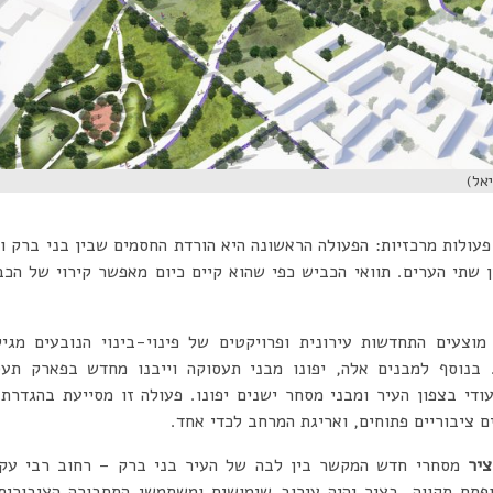
אל)
פעולות מרכזיות: הפעולה הראשונה היא הורדת החסמים שבין בני ברק 
ן שתי הערים. תוואי הכביש כפי שהוא קיים כיום מאפשר קירוי של הכב
וצעים התחדשות עירונית ופרויקטים של פינוי-בינוי הנובעים מגיל
. בנוסף למבנים אלה, יפונו מבני תעסוקה וייבנו מחדש בפארק תע
די בצפון העיר ומבני מסחר ישנים יפונו. פעולה זו מסייעת בהגדרת 
ציבוריים פתוחים, ואריגת המרחב לכדי אחד.
ציר
מסחרי חדש המקשר בין לבה של העיר בני ברק – רחוב רבי עקי
תח תקווה. בציר יהיה עירוב שימושים ומשתמשי התחבורה הציבורית