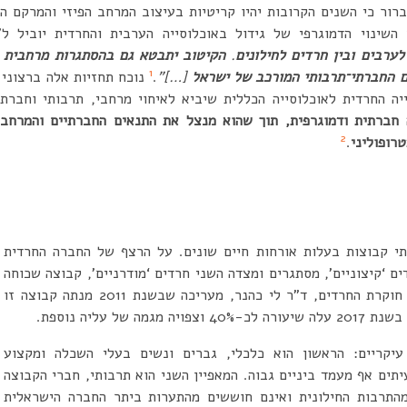
ברור כי השנים הקרובות יהיו קריטיות בעיצוב המרחב הפיזי והמרקם 
השינוי הדמוגרפי של גידול באוכלוסייה הערבית והחרדית יוביל ל”
לערבים ובין חרדים לחילונים
.
הקיטוב יתבטא גם בהסתגרות מרחבית ב
1
ם החברתי־תרבותי המורכב של ישראל
[…]”
.
נוכח תחזיות אלה ברצוני 
ייה החרדית לאוכלוסייה הכללית שיביא לאיחוי מרחבי, תרבותי וחברת
 חברתית ודמוגרפית, תוך שהוא מנצל את התנאים החברתיים והמרחביי
2
טרופוליני
.
י קבוצות בעלות אורחות חיים שונים. על הרצף של החברה החרדית
ם ‘קיצוניים’, מסתגרים ומצדה השני חרדים ‘מודרניים’, קבוצה שכוחה
במגזר החרדי צובר עוצמה. חוקרת החרדים, ד”ר לי כהנר, מעריכה שבשנת 2011 מנתה קבוצה זו
עיקריים: הראשון הוא כלכלי, גברים ונשים בעלי השכלה ומקצוע
יתים אף מעמד ביניים גבוה. המאפיין השני הוא תרבותי, חברי הקבוצה
התרבות החילונית ואינם חוששים מהתערות ביתר החברה הישראלית