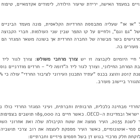
יים במעמד האישה, ירידת שיעור הילודה, לימודים אקדמאיים, טיפוח
ל “או או” שעליה מתבססת החרדיוּת הקלאסית, פונה מעמד הביניים
ל “גם וגם”, ולחיים על קו התפר שבין שני העולמות. חברי הקבוצה
מרגישים בשר מבשרה של החברה החרדית אך בשונה משאר המגזר הם
מעורים בה.
 חיי היומיום לקבוצה זו יש
צורך מרחבי משולש
: צורך לגור ליד 
בת המרחב החילוני, וצורך לגור ליד ה”דומה לי” – חרדים מודרניים נו
חרדי מבחינה כלכלית, תרבותית וחברתית, ועיני המגזר החרדי כולו נש
לפי תכנית המתאר של העיר לשנת 2035, העיר ממצה את שטח הקיבולת שלה ואת 
ם סמי-אוטונומיים, כאשר העיר מספקת לעצמה את רוב צרכי תושביה.
וקחת חלק מרכזי בגוש דן בשל חסמים פיזיים וחברתיים: