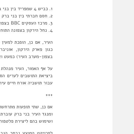
כביש 4 שמפריד בין בני ברק לגבעת שמואל ופתח תקווה: כביש בין עירוני בעל שמונה נתיבים שמשני צדיו קירות אקוסטיים.
חסם חברתי בין בני ברק 
מרכז העסקים BBC בצפון-מערב העיר.
נחל הירקון בצפונה התוחם
העיר, אם כן, הופכת למעין
כגון פארק הירקון, אוניב
בצפון-מערב העיר) כמעט וא
על אף האמור, העיר מנהלת 
ביציאת התושבים לערים הסמ
עבור תושביה אורח חיים עיר
+++
אם כן, שתי תופעות מתרחשות
ומנגד העיר בני ברק עוברת
ושימוש בהם ליצירת פלטפורמ
לפרויקט המוצע נבחר הגבו