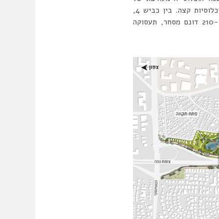
חילונים ודתיים לאומיים עם קבוצות של חרדים מודרניים, ועל כן טמון בה הפוטנציאל למפגש אוכלוסיות קצה. בין כביש 4,
דרום-מערב פתח תקווה וצפון-מערב גבעת שמואל שוכנת “אצבע הסיליקון”: אזור בשטח של כ-210 דונם מסחר, תעסוקה