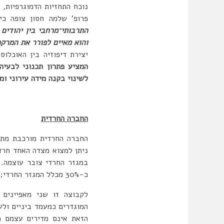
נוכח התחזיות הדמוגרפיות, 
פרופ’ שלמה חסון צופה כי 
התרבותי־מרחבי בין יהודים 
והוא מאיים לפורר את המרק
יצירת דיפוזיה בין האוכלוס
המציע פתרון תכנוני לבעיה
לשינוי בקנה מידה עירוני ומ
החברה החרדית
החברה החרדית מורכבת מתת
ניתן למצוא מצדה האחד חרדי
כ-30% מכלל המגזר החרדי; בשנת 2017 עלה שיעורה לכ-40% וצפויה מגמה של עליה נוספת.
לקבוצה זו שני מאפיינים 
המוגדרים כמעמד ביניים ולע
הזאת אינם מדירים עצמם מ