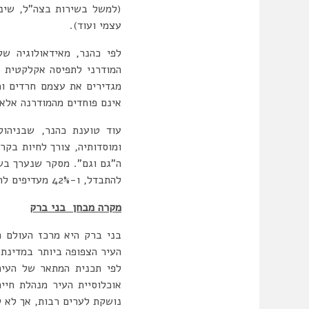
(למשל בשירות בצה”ל, שינו
עצמי ועוד).
לפי כהנר, מאידאולוגיה ש
המודרני לתפיסה אקלקטית ש
מגדירים את עצמם חרדים ו
אינם פוחדים מהמודרנה אלא 
עוד טוענת כהנר, שבניהול
ומוסדותיה, צורך לחיות בקר
להתבדל, ו-42% מעדיפים להתגורר ביישוב מעורב.
מקרה מבחן בני ברק
בני ברק היא מרכז העולם ה
אוכלוסיית העיר מנהלת חיי
נושקת לערים רבות, אך לא ל