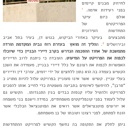
לחיזוק מבנים קיימים
1
בפני רעידות אדמה.
אולם כיום עיקר
הפרויקטים של
התחדשות העירונית
מתבצעים בעיקר באזורי הביקוש, בגוש דן, בעיר בתל אביב
2
ובירושלים
. ת
הליך זה מואץ בעזרת רוח גבית המקדמת הורדה
מתמשכת של אחוז ההסכמה הנדרש בקרב דיירי הבניין כדי שיוכלו
לכפות את הפרויקט על המיעוט.
העובדה כי ניתנת לרוב הדיירים
האפשרות לכפות את רצונם על כלל דיירי בבניין, מעמידה את השכן
הקשיש בעמדה בה הוא נתון ללחצים על ידי יזמים, עורכי דין ודיירים
בעלי עניין. קשיש אשר אינו מעוניין בפרויקט עלול להיות מתויג כ
“סרבן”, להיחשף לאיומים בתביעה משפטית כדי לחייב אותו להסכים
לפרויקט ולהטיל עליו קנסות כבדים בגין התנגדותו. הקשיש גם
עלול לעמוד בפני קונפליקטים משפחתיים, במידה וישנם בני משפחה
או יורשים פוטנציאלים אשר רואים את הפוטנציאל הכלכלי אשר
הונח לפתחם, לפני רצונו וטובתו של בן משפחתם.
ניתן לחלק את התקופה בה נחשף הקשיש לפרויקט ההתחדשות