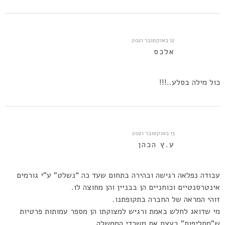
12 באוקטובר 2021
אלכס
כול מילה בסלע..!!!
13 באוקטובר 2021
ע.ץ הכהן
עבודה נפלאה רגישה ובהירה בתחום שעד כה “נשלט” ע”י גורמים
אינטרסנטיים וכוחניים הן בבניין והן מחוצה לו.
זוהי המראה של החברה בתקופתנו.
מי שדואג לחלש באמת ורגיש למצוקתו הן מספר עמותות פרטיות
ש”מחליפות” בעצם את משרדי הממשלה.