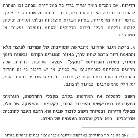
הדירות
. אם מהנדס העיר יפקיד בידי כל בעל דירה, מכתב ובו הצהרה
שהתכנית נבדקה ואין בה סיכונים, הדבר יפחית חששות ויגביר אמון.
גורמי רווחה מהעירייה, בסיוע חברות חיצוניות ובלתי תלויות יכולות
לזהות וללוות בעלי דירות הזקוקים לסיוע ותמיכה נפשית או
משפטית.
3. כרשת הגנה אחרונה מתבקשת ה
תחייבות של המדינה לפיצוי מלא
והתאמת דיור ברמה שוות ערך, באזור המגורים הקודם ובטווח הזמן
המידי, במידה והפרויקט “נתקע”
. אמצעי שקיפות וזהירות אלה
חריגים בהתייחס לפרויקטים של בנייה, אך יש לזכור כי גם תהליך
ההתחדשות העירונית הוא חריג, מדובר בפרויקט שנכפה בחסות החוק
על חלק מהמעורבים בניגוד לרצונם.
חשוב להעלות את המודעות בקרב מקבלי ההחלטות, הגורמים
המעורבים בפרויקטים והציבור הרחב, לקשיים והמצוקה של חלק
מבעלי הדירות ובמיוחד חשוב לזכור שבית הוא הרבה מעבר לתוכנית
אדריכלית הוא חלק מהזהות העצמית של האדם.
שאם לא כך היו מחוזקים בעדיפות עליונה מבני ציבור ובתים פרטיים באזור