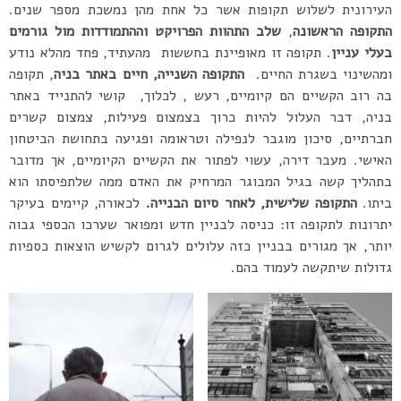
העירונית לשלוש תקופות אשר כל אחת מהן נמשכת מספר שנים.
התקופה הראשונה
,
שלב התהוות הפרויקט וההתמודדות מול גורמים
בעלי עניין
. תקופה זו מאופיינת בחששות מהעתיד, פחד מהלא נודע
ומהשינוי בשגרת החיים.
התקופה השנייה,
חיים באתר בניה
, תקופה
בה רוב הקשיים הם קיומיים, רעש , לכלוך, קושי להתנייד באתר
בניה, דבר העלול להיות כרוך בצמצום פעילות, צמצום קשרים
חברתיים, סיכון מוגבר לנפילה וטראומה ופגיעה בתחושת הביטחון
האישי. מעבר דירה, עשוי לפתור את הקשיים הקיומיים, אך מדובר
בתהליך קשה בגיל המבוגר המרחיק את האדם ממה שלתפיסתו הוא
ביתו.
התקופה שלישית, לאחר סיום הבנייה.
לכאורה, קיימים בעיקר
יתרונות לתקופה זו: כניסה לבניין חדש ומפואר שערכו הכספי גבוה
יותר, אך מגורים בבניין כזה עלולים לגרום לקשיש הוצאות כספיות
גדולות שיתקשה לעמוד בהם.