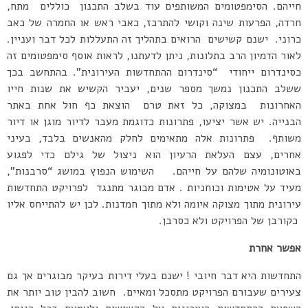
חייהם. הסימפטומים המשותפים עוד בשלב התכנון כוללים מתח,
חרדה, הפרעות שינה וקושי להתרכז, כאבי ראש או החמרה של כאב
כרוני. ישנם קשישים הרואים בתהליך זה התעללות לכל דבר ועניין.
לאור הדמיון הרב בתלונות, ניתן לדעתנו, לראות אוסף סימפטומים זה
כסינדרום ייחודי “סינדרום ההתחדשות העירונית”. בהתחשב בכך
ששלב התכנון נמשך מספר שנים, יעביר הקשיש את שנות חייו
האחרונות במצוקה, כל זאת טרם הוצאת כף חול אחת באתר
הבנייה. יש אשר יציעו, פתרונות כדוגמת מעבר לדיור מוגן או דיור
משותף. פתרונות אלה מתאימים לחלק מהאנשים בלבד, בעיני
אחרים, עצם העלאת הרעיון הוא ניצול של גילם כדי לפגוע
באוטונומיה שלהם על חייהם. השימוש הנפוץ במושג “סרבנות”,
מעיד על אטימות וכוחניות . אדם מבוגר מתנגד לפרויקט התחדשות
עירונית מתוך מצוקה איומה ולא מתוך חמדנות. לכן יש להתייחס אליו
כקורבן של הפרויקט ולא כסרבן.
אפשר אחרת
התחדשות היא דבר חיובי ! ישנם בעלי דירות בעיקר מבוגרים אך גם
צעירים שעבורם הפרויקט מתסכל ומאיים. חשוב להבין טוב יותר את