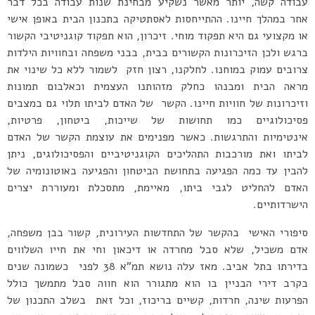
עבודה קשה, יותר מאשר נשקיע מבחינת שנות עבודה בכל דבר
אחר במהלך חיינו. ההתייחסות לאסתטיקה בתכנון הבית באופן אישי
או מקצועי גם היא תפקוד מוחי. זיכרון, הוא תפקוד קוגניטיבי הקשור
ברגש ולכן הזיכרונות הקשורים בבית, בבני משפחה ובחוויות הילדות
צרובים עמוק במוחנו. לחלקנו, רצון חזק לשמור ללא כל שינוי את
מראה הבית ומבנהו כחלק מזהותנו העצמית וכאלבום תמונות
וזיכרונות של חוויות חיינו. הקשר של האדם לביתו תלוי גם במצבים
פסיכולוגיים כמו תחושות של שייכות, ביטחון, פרטיות,
אינטימיות והתרגשות. כאשר מפנימים את עוצמת הקשר של האדם
לביתו ואת מורכבות התהליכים הקוגניטיביים והפסיכולוגים, ניתן
להבין עד כמה הפגיעה בתחושת הביטחון והפגיעה באוטונומיה של
האדם להחליט לגבי ביתו, מאיימת, מתסכלת ומעוררת יצרים
הישרדותיים.
סיפורי האישי בהקשר של התחדשות העירונית, קשור בבן משפחה,
אדם משכיל, שלא סבל מחרדה או דיכאון וחי את חייו השלווים
בדירתו בתל אביב. מאז עלה נושא תמ”א 38 לפני כשמונה שנים
בקרב דירי הבניין בו הוא מתגורר הוא חווה סבל מתמשך כולל
הפרעות שינה, חרדות, קשיים בריכוז, וכל זאת בשלב התכנון של