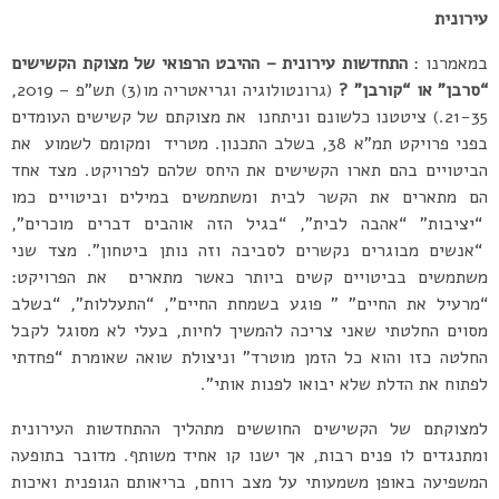
עירונית
במאמרנו :
התחדשות עירונית – ההיבט הרפואי של מצוקת הקשישים
“סרבן” או “קורבן” ?
(גרונטולוגיה וגריאטריה מו(3) תש”פ – 2019,
21-35.) ציטטנו כלשונם וניתחנו את מצוקתם של קשישים העומדים
בפני פרויקט תמ”א 38, בשלב התכנון. מטריד ומקומם לשמוע את
הביטויים בהם תארו הקשישים את היחס שלהם לפרויקט. מצד אחד
הם מתארים את הקשר לבית ומשתמשים במילים וביטויים כמו
“יציבות” “אהבה לבית”, “בגיל הזה אוהבים דברים מוכרים”,
“אנשים מבוגרים נקשרים לסביבה וזה נותן ביטחון”. מצד שני
משתמשים בביטויים קשים ביותר כאשר מתארים את הפרויקט:
“מרעיל את החיים” ” פוגע בשמחת החיים”, “התעללות”, “בשלב
מסוים החלטתי שאני צריכה להמשיך לחיות, בעלי לא מסוגל לקבל
החלטה כזו והוא כל הזמן מוטרד” וניצולת שואה שאומרת “פחדתי
לפתוח את הדלת שלא יבואו לפנות אותי”.
למצוקתם של הקשישים החוששים מתהליך ההתחדשות העירונית
ומתנגדים לו פנים רבות, אך ישנו קו אחיד משותף. מדובר בתופעה
המשפיעה באופן משמעותי על מצב רוחם, בריאותם הגופנית ואיכות