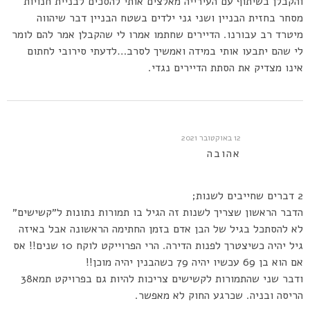
והקבלן בשיתוף עם העירייה מאלצים אותי להסכים לבניית חנויות
מסחר בחזית הבניין ושני גני ילדים בשטח הבניין דבר שיהווה
מיטרד רב עבורנו. הדיירים שחתמו אמרו לי שהקבלן אמר להם לומר
לי שהם יתבעו אותי במידה ואמשיך לסרב…לדעתי סירובי לחתום
אינו מצדיק את הסתת הדיירים נגדי.
12 באוקטובר 2021
אהובה
2 דברים שחייבים לשנות;
הדבר הראשון שצריך לשנות זה הגיל בו תמורות נתונות ל״קשישים״
לא להסתכל בגיל של הבן אדם בזמן החתימה הראשונה אבל באיזה
גיל יהיה כשיצטרך לפנות הדירה. הרי הפרוייקט לוקח 10 שנים!! אס
אם הוא בן 69 עכשיו יהיה 79 כשהבנין יהיה מוכן!!
ודבר שני שהתמורות לקשישים צריכות להיות גם בפרויקט תמא38
הריסה ובניה. שכרגע החוק לא מאפשר.