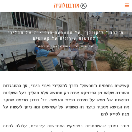
מ”סרבן” ל”קורבן”, על ההשפעה הרפואית של תהליכי
התחדשות עירונית על קשישים
דורון מרימס
11 באוקטובר 2021
לאתגר
קשישים נתפסים כ’מכשול’ בדרך לתהליכי פינוי בינוי, אך ההתנגדות
והחרדה שלהם מן הפרויקט אינם רק תחושה אלא תהליך בעל השלכות
רפואיות של ממש על מצבם הפיזי והנפשי. דר’ דורון מרימס שחקר
את הנושא מסביר כיצד זה משפיע על קשישים ומה ניתן לעשות על
מנת לסייע להם
מוכר ומובן שהשתתפות בפרויקט התחדשות עירונית, עלולה להיות