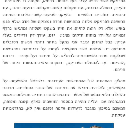
הפרויקט אשר נכפה עליו בעל כורחו. כרופא, תקופה זו מצטיירת
בעיני, כמחלה כרונית, עם תקופות קשות ותקופות רגועות יותר , עם
ביטויים גופניים ונפשיים ובעיקר פגיעה קשה באיכות החיים.
החשיפה לפרויקט מלווה בתחושות חרדה ומצוקה של אדם שלא פגע
באיש אלא רק רוצה לחיות את חייו בשקט ושלווה ומרגיש נרדף
ומאוים על ידי כוחות חזקים ממנו: יזם, עורך דין ודיירים בעלי
עניין. ככל שהזמן עובר אני נתקל ביותר ויותר אנשים הסובלים
מתופעה זו. אנשים אשר מתקשים לעמוד על זכיותיהם ומרגישים
שנלקחת מהם האוטונומיה להחליט על חייהם ועל עתיד דירתם
,שהייתה עד להתחלת הפרויקט, המקום היציב והבטוח ביותר של
חייהם.
תהליך ההתהוות של ההתחדשות העירונית בישראל והשפעתה על
הקשישים, לא היה מביש את דמיונם של טובי הסופרים. מדובר
בשילוב בלתי נתפס של מספר גורמים שחברו יחדיו. תחילתם במגמה
דמוגרפית עם עליה מהירה במספר התושבים בארץ קטנה וצפופה,
המשכם בסיכון מוגבר לרעידות אדמה וסופם איך לא, בהזדמנויות
עסקיות.