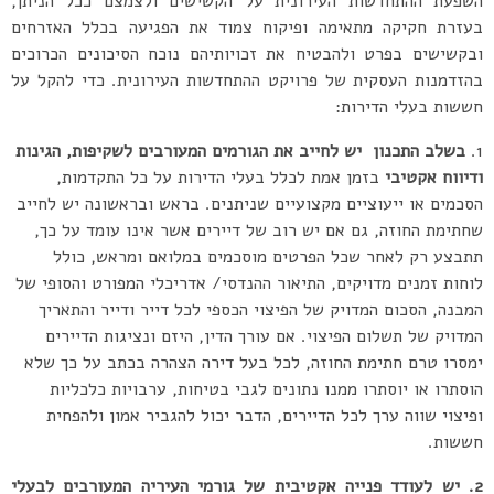
השפעת ההתחדשות העירונית על הקשישים ולצמצם ככל הניתן,
בעזרת חקיקה מתאימה ופיקוח צמוד את הפגיעה בכלל האזרחים
ובקשישים בפרט ולהבטיח את זכויותיהם נוכח הסיכונים הכרוכים
בהזדמנות העסקית של פרויקט ההתחדשות העירונית. כדי להקל על
חששות בעלי הדירות:
בשלב התכנון
יש לחייב את הגורמים המעורבים לשקיפות, הגינות
ודיווח אקטיבי
בזמן אמת לכלל בעלי הדירות על כל התקדמות,
הסכמים או ייעוציים מקצועיים שניתנים. בראש ובראשונה יש לחייב
שחתימת החוזה, גם אם יש רוב של דיירים אשר אינו עומד על כך,
תתבצע רק לאחר שכל הפרטים מוסכמים במלואם ומראש, כולל
לוחות זמנים מדויקים, התיאור ההנדסי/ אדריכלי המפורט והסופי של
המבנה, הסכום המדויק של הפיצוי הכספי לכל דייר ודייר והתאריך
המדויק של תשלום הפיצוי. אם עורך הדין, היזם ונציגות הדיירים
ימסרו טרם חתימת החוזה, לכל בעל דירה הצהרה בכתב על כך שלא
הוסתרו או יוסתרו ממנו נתונים לגבי בטיחות, ערבויות כלכליות
ופיצוי שווה ערך לכל הדיירים, הדבר יכול להגביר אמון ולהפחית
חששות.
2. יש לעודד פנייה אקטיבית של גורמי העיריה המעורבים לבעלי