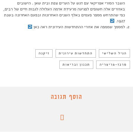
השבר הסורי אפריקאי עם דגש על הערים צפת ובית שאן . הישובים
באזורים אלה חשופים לפגיעה מרעידת אדמה העלולה לגבות חיים של רבים,
כפי שהתרחש מספר פעמים באלף השנים האחרונות ובפעם האחרונה בשנת
1927.
למסמך שממפה את אזורי ההתחדשות העירונית ראה כאן
הגיל השלישי
התחדשות עירונית
זיקנה
מרכז-פריפריה
תכנון ובריאות
הוסף תגובה