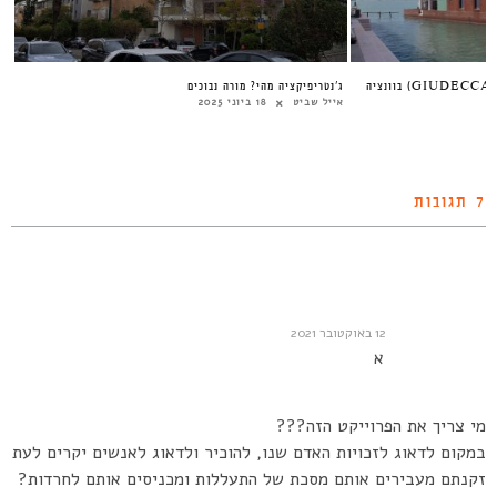
ר הדיור הנוכחי?
פיתוח מורשת תעשייתית באי ג’ודקה (GIUDECCA) בוונציה
ג’
אורית מאיר
29 באפריל 2025
אי
7 תגובות
12 באוקטובר 2021
א
מי צריך את הפרוייקט הזה???
במקום לדאוג לזכויות האדם שנו, להוכיר ולדאוג לאנשים יקרים לעת
זקנתם מעבירים אותם מסכת של התעללות ומכניסים אותם לחרדות?