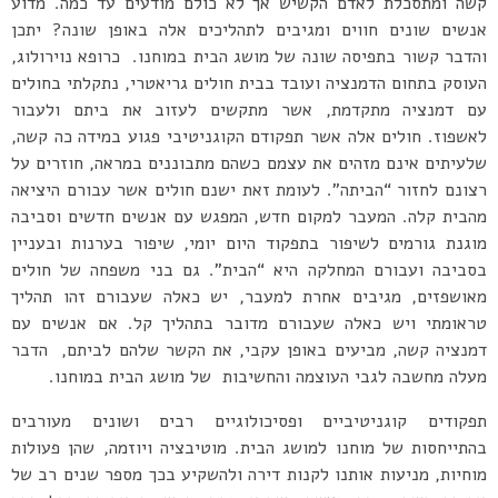
קשה ומתסכלת לאדם הקשיש אך לא כולם מודעים עד כמה. מדוע
אנשים שונים חווים ומגיבים לתהליכים אלה באופן שונה? יתכן
והדבר קשור בתפיסה שונה של מושג הבית במוחנו. כרופא נוירולוג,
העוסק בתחום הדמנציה ועובד בבית חולים גריאטרי, נתקלתי בחולים
עם דמנציה מתקדמת, אשר מתקשים לעזוב את ביתם ולעבור
לאשפוז. חולים אלה אשר תפקודם הקוגניטיבי פגוע במידה כה קשה,
שלעיתים אינם מזהים את עצמם כשהם מתבוננים במראה, חוזרים על
רצונם לחזור “הביתה”. לעומת זאת ישנם חולים אשר עבורם היציאה
מהבית קלה. המעבר למקום חדש, המפגש עם אנשים חדשים וסביבה
מוגנת גורמים לשיפור בתפקוד היום יומי, שיפור בערנות ובעניין
בסביבה ועבורם המחלקה היא “הבית”. גם בני משפחה של חולים
מאושפזים, מגיבים אחרת למעבר, יש כאלה שעבורם זהו תהליך
טראומתי ויש כאלה שעבורם מדובר בתהליך קל. אם אנשים עם
דמנציה קשה, מביעים באופן עקבי, את הקשר שלהם לביתם, הדבר
מעלה מחשבה לגבי העוצמה והחשיבות של מושג הבית במוחנו.
תפקודים קוגניטיביים ופסיכולוגיים רבים ושונים מעורבים
בהתייחסות של מוחנו למושג הבית. מוטיבציה ויוזמה, שהן פעולות
מוחיות, מניעות אותנו לקנות דירה ולהשקיע בכך מספר שנים רב של