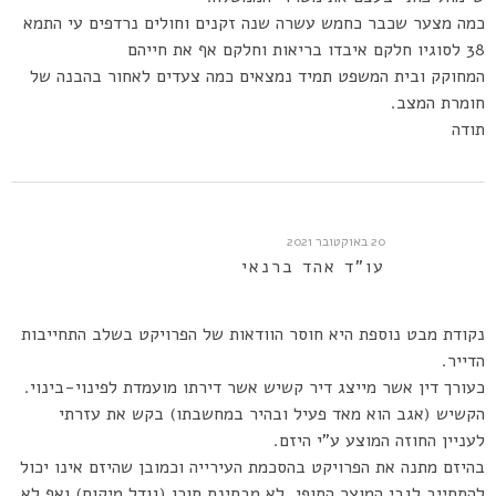
כמה מצער שכבר כחמש עשרה שנה זקנים וחולים נרדפים עי התמא
38 לסוגיו חלקם איבדו בריאות וחלקם אף את חייהם
המחוקק ובית המשפט תמיד נמצאים כמה צעדים לאחור בהבנה של
חומרת המצב.
תודה
20 באוקטובר 2021
עו"ד אהד ברנאי
נקודת מבט נוספת היא חוסר הוודאות של הפרויקט בשלב התחייבות
הדייר.
כעורך דין אשר מייצג דיר קשיש אשר דירתו מועמדת לפינוי-בינוי.
הקשיש (אגב הוא מאד פעיל ובהיר במחשבתו) בקש את עזרתי
לעניין החוזה המוצע ע”י היזם.
בהיזם מתנה את הפרויקט בהסכמת העירייה וכמובן שהיזם אינו יכול
להתחייב לגבי המוצר הסופי. לא מבחינת תוכן (גודל מיקום) ואף לא