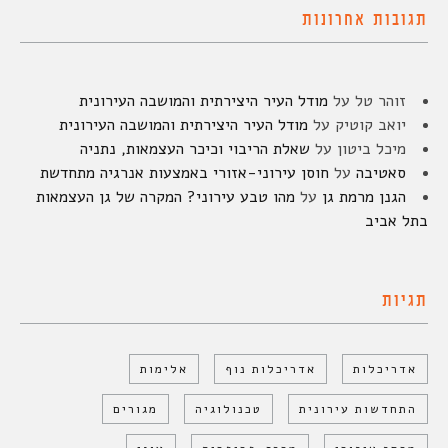
תגובות אחרונות
זוהר טל
על
מודל העיר היצירתית והמושבה העירונית
יואב קוטיק
על
מודל העיר היצירתית והמושבה העירונית
מיכל ביטון
על
שאלת הריבוי וכיכר העצמאות, נתניה
סאטיבה
על
חוסן עירוני-אזורי באמצעות אנרגיה מתחדשת
הגנן מרמת גן
על
מהו טבע עירוני? המקרה של גן העצמאות
בתל אביב
תגיות
אדריכלות
אדריכלות נוף
אלימות
התחדשות עירונית
טכנולוגיה
מגורים