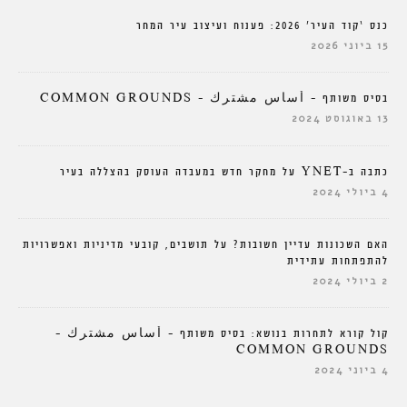
כנס ‘קוד העיר’ 2026: פענוח ועיצוב עיר המחר
15 ביוני 2026
בסיס משותף – أساس مشترك – COMMON GROUNDS
13 באוגוסט 2024
כתבה ב-YNET על מחקר חדש במעבדה העוסק בהצללה בעיר
4 ביולי 2024
האם השכונות עדיין חשובות? על תושבים, קובעי מדיניות ואפשרויות
להתפתחות עתידית
2 ביולי 2024
קול קורא לתחרות בנושא: בסיס משותף – أساس مشترك –
COMMON GROUNDS
4 ביוני 2024