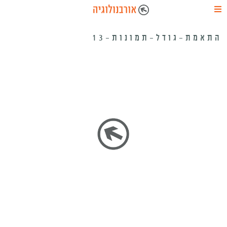
התאמת-גודל-תמונות-13