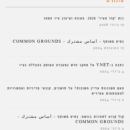
עדכונים
כנס ‘קוד העיר’ 2026: פענוח ועיצוב עיר המחר
15 ביוני 2026
בסיס משותף – أساس مشترك – COMMON GROUNDS
13 באוגוסט 2024
כתבה ב-YNET על מחקר חדש במעבדה העוסק בהצללה בעיר
4 ביולי 2024
האם השכונות עדיין חשובות? על תושבים, קובעי מדיניות ואפשרויות
להתפתחות עתידית
2 ביולי 2024
קול קורא לתחרות בנושא: בסיס משותף – أساس مشترك –
COMMON GROUNDS
4 ביוני 2024