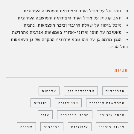
זוהר טל
על
מודל העיר היצירתית והמושבה העירונית
יואב קוטיק
על
מודל העיר היצירתית והמושבה העירונית
מיכל ביטון
על
שאלת הריבוי וכיכר העצמאות, נתניה
סאטיבה
על
חוסן עירוני-אזורי באמצעות אנרגיה מתחדשת
הגנן מרמת גן
על
מהו טבע עירוני? המקרה של גן העצמאות
בתל אביב
תגיות
אדריכלות
אדריכלות נוף
אלימות
התחדשות עירונית
טכנולוגיה
מגורים
מרחב ציבורי
מרכז-פריפריה
עוני
עיצוב עירוני
עירוניות
פריפריה
שכונה