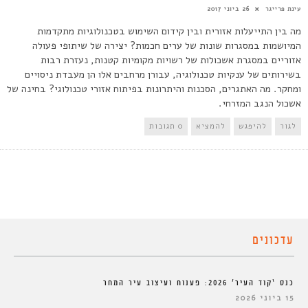
עינת פרייגר
26 ביוני 2017
מה בין התייעלות אזורית ובין קידום השימוש בטכנולוגיות מתקדמות
המיושמות במסגרות שונות של ערים חכמות? יצירה של שיתופי פעולה
אזוריים במסגרת אשכולות של רשויות מקומיות קטנות, נעזרת רבות
בשירותים של ענקיות טכנולוגיה, עבורן מרחבים אלו הן מעבדת ניסויים
ומחקר. מה האתגרים, הסכנות והיתרונות בפיתוח אזורי טכנולוגי? בחינה של
אשכול הנגב המזרחי.
לגור
להיפגש
להמציא
0 תגובות
עדכונים
כנס ‘קוד העיר’ 2026: פענוח ועיצוב עיר המחר
15 ביוני 2026