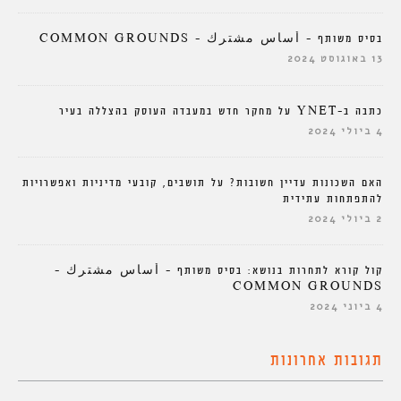
בסיס משותף – أساس مشترك – COMMON GROUNDS
13 באוגוסט 2024
כתבה ב-YNET על מחקר חדש במעבדה העוסק בהצללה בעיר
4 ביולי 2024
האם השכונות עדיין חשובות? על תושבים, קובעי מדיניות ואפשרויות
להתפתחות עתידית
2 ביולי 2024
קול קורא לתחרות בנושא: בסיס משותף – أساس مشترك –
COMMON GROUNDS
4 ביוני 2024
תגובות אחרונות