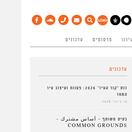
ירנו
פרסומים
עדכונים
עדכונים
כנס ‘קוד העיר’ 2026: פענוח ועיצוב עיר
המחר
15 ביוני 2026
בסיס משותף – أساس مشترك –
COMMON GROUNDS