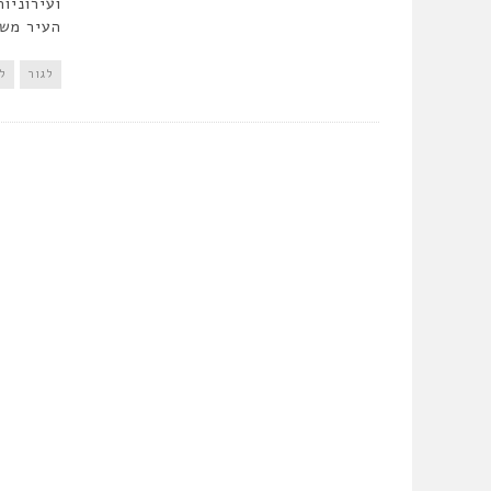
ועירוניו
העיר מש
לגור
ל