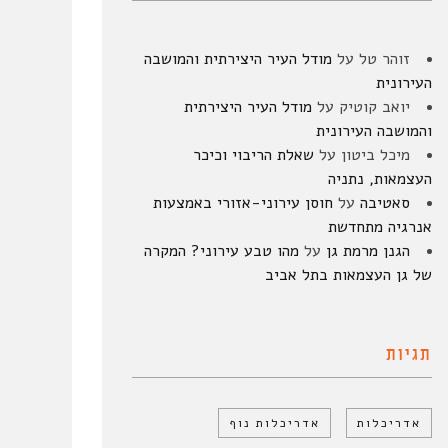
זוהר טל
על
מודל העיר היצירתית והמושבה
העירונית
יואב קוטיק
על
מודל העיר היצירתית
והמושבה העירונית
מיכל ביטון
על
שאלת הריבוי וכיכר
העצמאות, נתניה
סאטיבה
על
חוסן עירוני-אזורי באמצעות
אנרגיה מתחדשת
הגנן מרמת גן
על
מהו טבע עירוני? המקרה
של גן העצמאות בתל אביב
תגיות
אדריכלות
אדריכלות נוף