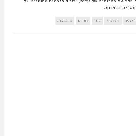
ת מקריאה ספרותית של ערים, וכיצד היבטים מהותיים של
תקפים בספרות.
היפגש
להמציא
לזוז
ספרים
0 תגובות