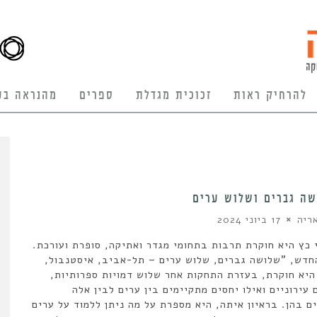
להרחיק ראות
זכוכית מגדלת
ספרים
מהנראה בע
ה גברים ושלוש ערים
ריה
17 ביוני 2024
 כץ היא חוקרת תרבות בתחומי מגדר ואתיקה, סופרת ועורכת.
דש, "שלושה גברים, שלוש ערים – תל-אביב, איסטנבול,
 היא חוקרת, בעזרת התחקות אחר שלוש דמויות ספרותיות,
 עירוניים ואילו יחסים מתקיימים בין ערים לבין אלה
ם בהן. בראיון איתה, היא מספרת על מה ניתן ללמוד על ערים