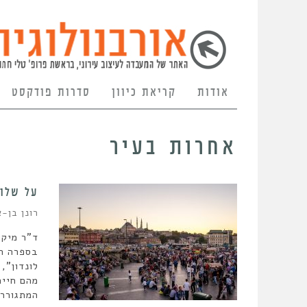
אודות
קריאת כיוון
סדרות פודקסט
אחרות בעיר
על שלוש
רונן בן-א
ד"ר מיקי
בספרה הח
לונדון",
מהם חיים
המתגוררי