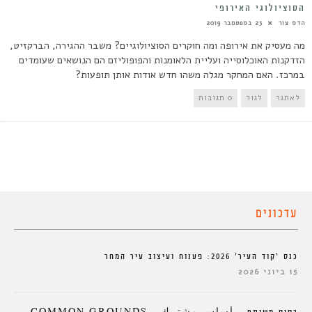
הסוציולוגי האירופי
הדס צור
23 בספטמבר 2019
מה מעסיק את אירופה ומה חוקרים הסוציולוגיים? משבר ההגירה, הברקזיט,
הזדקנות האוכלוסייה ועליית הלאומנות והפופוליזם הם הנושאים שעומדים
במרכז. האם המחקר מגלה משהו חדש אודות אותן תופעות?
לאתגר
לגור
0 תגובות
עדכונים
כנס ‘קוד העיר’ 2026: פענוח ועיצוב עיר המחר
15 ביוני 2026