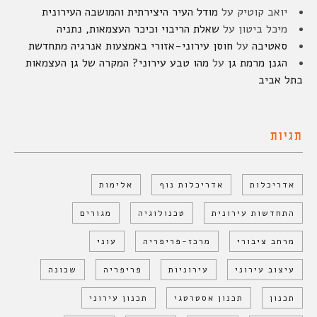
יואב קוטיק
על
מודל העיר היצירתית והמושבה העירונית
מיכל ביטון
על
שאלת הריבוי וכיכר העצמאות, נתניה
סאטיבה
על
חוסן עירוני-אזורי באמצעות אנרגיה מתחדשת
הגנן מרמת גן
על
מהו טבע עירוני? המקרה של גן העצמאות
בתל אביב
תגיות
אדריכלות
אדריכלות נוף
אלימות
התחדשות עירונית
טכנולוגיה
מגורים
מרחב ציבורי
מרכז-פריפריה
עוני
עיצוב עירוני
עירוניות
פריפריה
שכונה
תכנון
תכנון אסטרטגי
תכנון עירוני