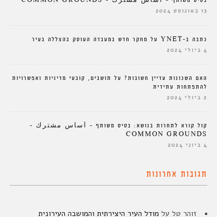
בסיס משותף – أساس مشترك – COMMON GROUNDS
13 באוגוסט 2024
כתבה ב-YNET על מחקר חדש במעבדה העוסק בהצללה בעיר
4 ביולי 2024
האם השכונות עדיין חשובות? על תושבים, קובעי מדיניות ואפשרויות
להתפתחות עתידית
2 ביולי 2024
קול קורא לתחרות בנושא: בסיס משותף – أساس مشترك –
COMMON GROUNDS
4 ביוני 2024
תגובות אחרונות
זוהר טל
על
מודל העיר היצירתית והמושבה העירונית