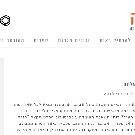
להרחיק ראות
זכוכית מגדלת
ספרים
מהנראה בע
עלמה
1 ביוני 2016
ווה יתקיים השבוע בתל אביב, אך כשזה מגיע לכל שאר ימות
ד כמה מרגישים בנוח גברים הומוסקסואליים ללכת יד ביד
העיר? זוהי השאלה העומדת בבסיסו של הסרט הקצר "הורה"
 האנימטור יואב בריל. חן משגב מסביר כיצד הסרט מתכתב
חויות והסוגיות במחקר ובשיח הגיאוגרפי, וכיצד הוא מייצר