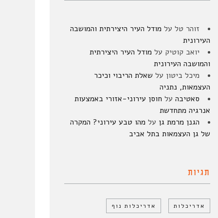
זוהר טל
על
מודל העיר היצירתית והמושבה
העירונית
יואב קוטיק
על
מודל העיר היצירתית
והמושבה העירונית
מיכל ביטון
על
שאלת הריבוי וכיכר
העצמאות, נתניה
סאטיבה
על
חוסן עירוני-אזורי באמצעות
אנרגיה מתחדשת
הגנן מרמת גן
על
מהו טבע עירוני? המקרה
של גן העצמאות בתל אביב
תגיות
אדריכלות
אדריכלות נוף