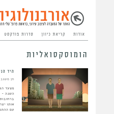
אודות
קריאת כיוון
סדרות פודקסט
הומוסקסואליות
היד הנ
חן משגב
מצעד הגא
השנה - ע
ברחובות 
אותו יצר
עם ההתפת