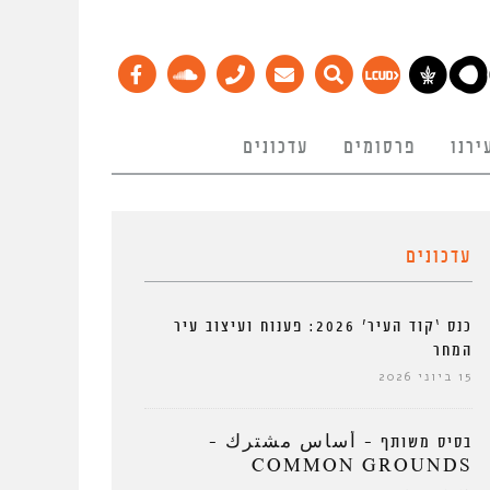
ירנו
פרסומים
עדכונים
עדכונים
כנס ‘קוד העיר’ 2026: פענוח ועיצוב עיר
המחר
15 ביוני 2026
בסיס משותף – أساس مشترك –
COMMON GROUNDS