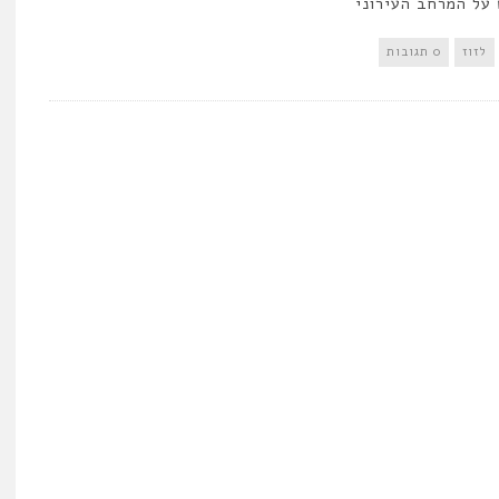
על המרחב העירוני
לזוז
0 תגובות