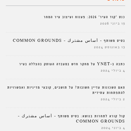
כנס ‘קוד העיר’ 2026: פענוח ועיצוב עיר המחר
15 ביוני 2026
בסיס משותף – أساس مشترك – COMMON GROUNDS
13 באוגוסט 2024
כתבה ב-YNET על מחקר חדש במעבדה העוסק בהצללה בעיר
4 ביולי 2024
האם השכונות עדיין חשובות? על תושבים, קובעי מדיניות ואפשרויות
להתפתחות עתידית
2 ביולי 2024
קול קורא לתחרות בנושא: בסיס משותף – أساس مشترك –
COMMON GROUNDS
4 ביוני 2024