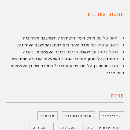
תגובות אחרונות
זוהר טל
על
מודל העיר היצירתית והמושבה העירונית
יואב קוטיק
על
מודל העיר היצירתית והמושבה העירונית
מיכל ביטון
על
שאלת הריבוי וכיכר העצמאות, נתניה
סאטיבה
על
חוסן עירוני-אזורי באמצעות אנרגיה מתחדשת
הגנן מרמת גן
על
מהו טבע עירוני? המקרה של גן העצמאות
בתל אביב
תגיות
אדריכלות
אדריכלות נוף
אלימות
התחדשות עירונית
טכנולוגיה
מגורים