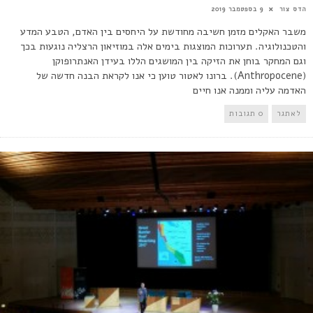
הדס צור
9 בספטמבר 2019
משבר האקלים מזמן חשיבה מחודשת על היחסים בין האדם, הטבע המדע
והטכנולוגיה. תערוכות המוצגות בימים אלה במוזיאון הרצליה נוגעות בכך
וגם המחקר בוחן את הזיקה בין המושגים הללו בעידן האנתרופוקן
(Anthropocene). ברונו לאטור טוען כי אנו לקראת הבנה חדשה של
האדמה עליה וממנה אנו חיים
לאתגר
0 תגובות