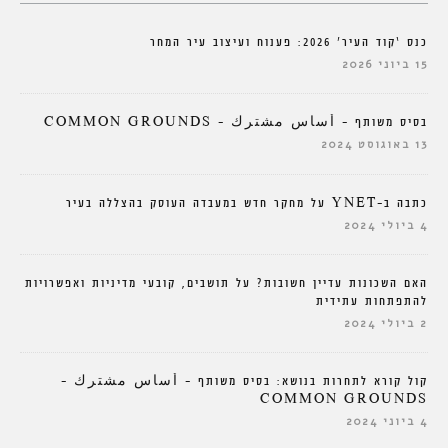
כנס ‘קוד העיר’ 2026: פענוח ועיצוב עיר המחר
15 ביוני 2026
בסיס משותף – أساس مشترك – COMMON GROUNDS
13 באוגוסט 2024
כתבה ב-YNET על מחקר חדש במעבדה העוסק בהצללה בעיר
4 ביולי 2024
האם השכונות עדיין חשובות? על תושבים, קובעי מדיניות ואפשרויות
להתפתחות עתידית
2 ביולי 2024
קול קורא לתחרות בנושא: בסיס משותף – أساس مشترك –
COMMON GROUNDS
4 ביוני 2024