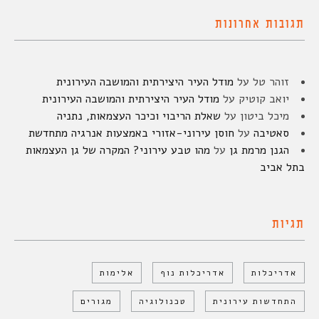
תגובות אחרונות
זוהר טל
על
מודל העיר היצירתית והמושבה העירונית
יואב קוטיק
על
מודל העיר היצירתית והמושבה העירונית
מיכל ביטון
על
שאלת הריבוי וכיכר העצמאות, נתניה
סאטיבה
על
חוסן עירוני-אזורי באמצעות אנרגיה מתחדשת
הגנן מרמת גן
על
מהו טבע עירוני? המקרה של גן העצמאות
בתל אביב
תגיות
אדריכלות
אדריכלות נוף
אלימות
התחדשות עירונית
טכנולוגיה
מגורים