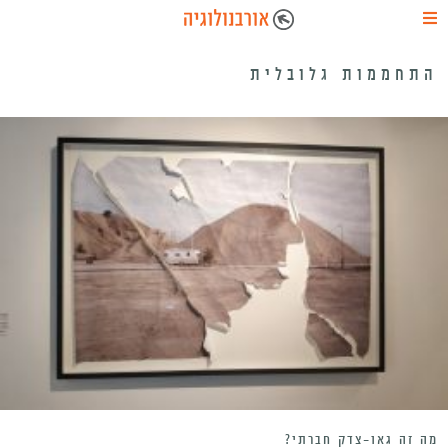
התחממות גלובלית
מה זה גאו-צדק חברתי?