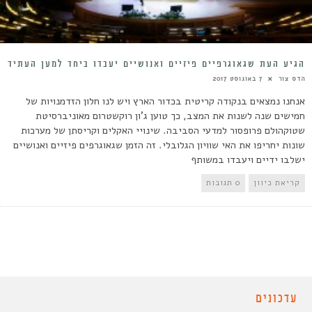
הגיע העת שגאוגרפיים פיזיים ואנושיים יעבדו ביחד למען העתיד
הדס צור
7 באוגוסט 2017
אנחנו נמצאים בנקודה קריטית בכדור הארץ ויש לנו חלון הזדמנויות של
חמישים שנה לשנות את המצב, כך טוען ג'ון רוקשטרום מאוניברסיטת
שטוקהולם פרופסור למדעי הסביבה. שינויי האקלים וקריסתן של מערכות
שונות יחריפו את האי שוויון הגלובלי. זה הזמן שגאוגרפים פיזיים ואנושיים
ישלבו ידיים ויעבדו במשותף
קריאת כיוון
0 תגובות
עדכונים