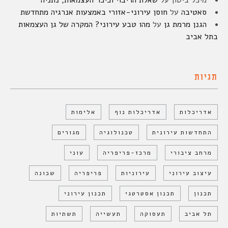
מיכל ביטון
על
שאלת הריבוי וכיכר העצמאות, נתניה
סאטיבה
על
חוסן עירוני-אזורי באמצעות אנרגיה מתחדשת
הגנן מרמת גן
על
מהו טבע עירוני? המקרה של גן העצמאות
בתל אביב
תגיות
אדריכלות
אדריכלות נוף
אלימות
התחדשות עירונית
טכנולוגיה
מגורים
מרחב ציבורי
מרכז-פריפריה
עוני
עיצוב עירוני
עירוניות
פריפריה
שכונה
תכנון
תכנון אסטרטגי
תכנון עירוני
תל אביב
תעסוקה
תעשייה
תשתיות