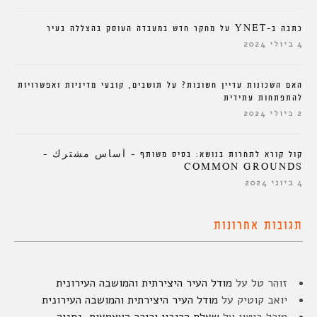
כתבה ב-YNET על מחקר חדש במעבדה העוסק בהצללה בעיר
4 ביולי 2024
האם השכונות עדיין חשובות? על תושבים, קובעי מדיניות ואפשרויות
להתפתחות עתידית
2 ביולי 2024
קול קורא לתחרות בנושא: בסיס משותף – أساس مشترك –
COMMON GROUNDS
4 ביוני 2024
תגובות אחרונות
זוהר טל
על
מודל העיר היצירתית והמושבה העירונית
יואב קוטיק
על
מודל העיר היצירתית והמושבה העירונית