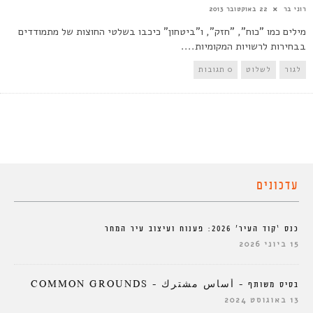
רוני בר
22 באוקטובר 2013
מילים כמו "כוח", "חזק", ו"ביטחון" כיכבו בשלטי החוצות של מתמודדים
בבחירות לרשויות המקומיות....
לגור
לשלוט
0 תגובות
עדכונים
כנס ‘קוד העיר’ 2026: פענוח ועיצוב עיר המחר
15 ביוני 2026
בסיס משותף – أساس مشترك – COMMON GROUNDS
13 באוגוסט 2024