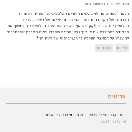
מרים ויילר
8 באוקטובר 2018
הספר "סמויות מן העין: נשים והערים הפלסטיניות" מציע היסטוריה
חברתית של הקיום התרבותי, הכלכלי והפוליטי של נשים בערים
הפלסטיניות שלפני 1948 ושואף להזכיר את העיר הפלסטינית ולחשוף את
תפקידה כמחוללת שינוי. איך נראו החיים שאבדו והאם הזיכרון שלהם יכול
להשפיע על המאבק הפלסטיני הפמיניסטי של העת הזו?
ספרים
0 תגובות
עדכונים
כנס ‘קוד העיר’ 2026: פענוח ועיצוב עיר המחר
15 ביוני 2026