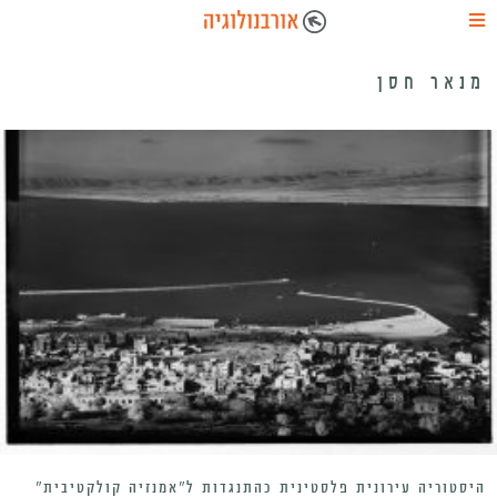
מנאר חסן
היסטוריה עירונית פלסטינית כהתנגדות ל”אמנזיה קולקטיבית”