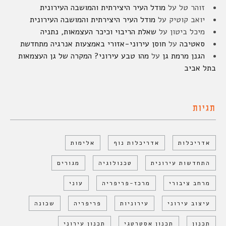
זוהר טל
על
מודל העיר היצירתית והמושבה העירונית
יואב קוטיק
על
מודל העיר היצירתית והמושבה העירונית
מיכל ביטון
על
שאלת הריבוי וכיכר העצמאות, נתניה
סאטיבה
על
חוסן עירוני-אזורי באמצעות אנרגיה מתחדשת
הגנן מרמת גן
על
מהו טבע עירוני? המקרה של גן העצמאות
בתל אביב
תגיות
אדריכלות
אדריכלות נוף
אלימות
התחדשות עירונית
טכנולוגיה
מגורים
מרחב ציבורי
מרכז-פריפריה
עוני
עיצוב עירוני
עירוניות
פריפריה
שכונה
תכנון
תכנון אסטרטגי
תכנון עירוני