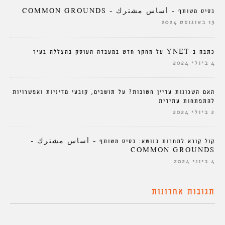
בסיס משותף – أساس مشترك – COMMON GROUNDS
13 באוגוסט 2024
כתבה ב-YNET על מחקר חדש במעבדה העוסק בהצללה בעיר
4 ביולי 2024
האם השכונות עדיין חשובות? על תושבים, קובעי מדיניות ואפשרויות
להתפתחות עתידית
2 ביולי 2024
קול קורא לתחרות בנושא: בסיס משותף – أساس مشترك –
COMMON GROUNDS
4 ביוני 2024
תגובות אחרונות