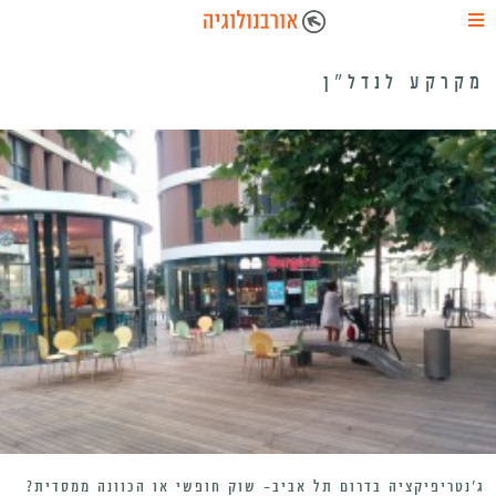
מקרקע לנדל”ן
ג’נטריפיקציה בדרום תל אביב- שוק חופשי או הכוונה ממסדית?