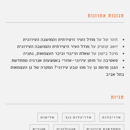
תגובות אחרונות
זוהר טל
על
מודל העיר היצירתית והמושבה העירונית
יואב קוטיק
על
מודל העיר היצירתית והמושבה העירונית
מיכל ביטון
על
שאלת הריבוי וכיכר העצמאות, נתניה
סאטיבה
על
חוסן עירוני-אזורי באמצעות אנרגיה מתחדשת
הגנן מרמת גן
על
מהו טבע עירוני? המקרה של גן העצמאות
בתל אביב
תגיות
אדריכלות
אדריכלות נוף
אלימות
התחדשות עירונית
טכנולוגיה
מגורים