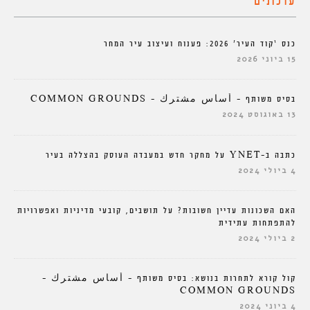
עדכונים
כנס ‘קוד העיר’ 2026: פענוח ועיצוב עיר המחר
15 ביוני 2026
בסיס משותף – أساس مشترك – COMMON GROUNDS
13 באוגוסט 2024
כתבה ב-YNET על מחקר חדש במעבדה העוסק בהצללה בעיר
4 ביולי 2024
האם השכונות עדיין חשובות? על תושבים, קובעי מדיניות ואפשרויות
להתפתחות עתידית
2 ביולי 2024
קול קורא לתחרות בנושא: בסיס משותף – أساس مشترك –
COMMON GROUNDS
4 ביוני 2024