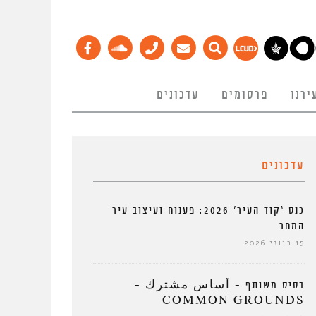
ירנו
פרסומים
עדכונים
עדכונים
כנס ‘קוד העיר’ 2026: פענוח ועיצוב עיר
המחר
15 ביוני 2026
בסיס משותף – أساس مشترك –
COMMON GROUNDS