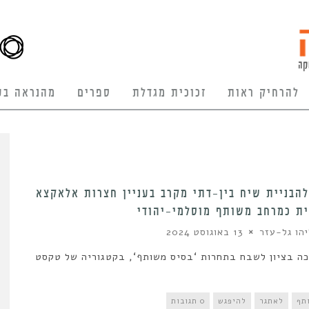
להרחיק ראות
זכוכית מגדלת
ספרים
מהנראה בע
הבניית שיח בין-דתי מקרב בעניין חצרות אלאקצא
ת כמרחב משותף מוסלמי-יהודי
יהו גל-עזר
13 באוגוסט 2024
ה בציון לשבח בתחרות ‘בסיס משותף‘, בקטגוריה של טקסט
תף
לאתגר
להיפגש
0 תגובות