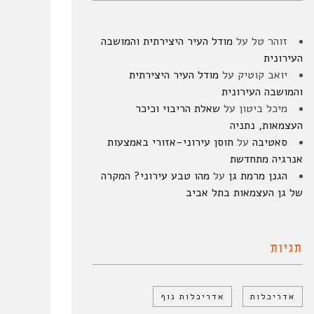
זוהר טל
על
מודל העיר היצירתית והמושבה
העירונית
יואב קוטיק
על
מודל העיר היצירתית
והמושבה העירונית
מיכל ביטון
על
שאלת הריבוי וכיכר
העצמאות, נתניה
סאטיבה
על
חוסן עירוני-אזורי באמצעות
אנרגיה מתחדשת
הגנן מרמת גן
על
מהו טבע עירוני? המקרה
של גן העצמאות בתל אביב
תגיות
אדריכלות
אדריכלות נוף