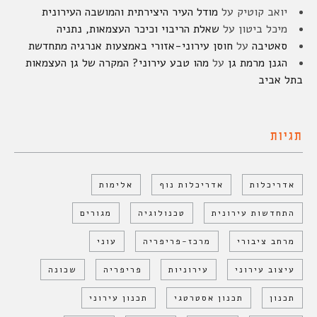
יואב קוטיק
על
מודל העיר היצירתית והמושבה העירונית
מיכל ביטון
על
שאלת הריבוי וכיכר העצמאות, נתניה
סאטיבה
על
חוסן עירוני-אזורי באמצעות אנרגיה מתחדשת
הגנן מרמת גן
על
מהו טבע עירוני? המקרה של גן העצמאות
בתל אביב
תגיות
אדריכלות
אדריכלות נוף
אלימות
התחדשות עירונית
טכנולוגיה
מגורים
מרחב ציבורי
מרכז-פריפריה
עוני
עיצוב עירוני
עירוניות
פריפריה
שכונה
תכנון
תכנון אסטרטגי
תכנון עירוני