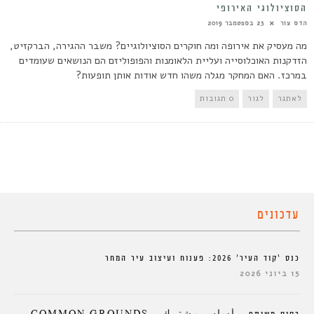
הסוציולוגי האירופי
הדס צור
23 בספטמבר 2019
מה מעסיק את אירופה ומה חוקרים הסוציולוגיים? משבר ההגירה, הברקזיט,
הזדקנות האוכלוסייה ועליית הלאומנות והפופוליזם הם הנושאים שעומדים
במרכז. האם המחקר מגלה משהו חדש אודות אותן תופעות?
לאתגר
לגור
0 תגובות
עדכונים
כנס ‘קוד העיר’ 2026: פענוח ועיצוב עיר המחר
15 ביוני 2026