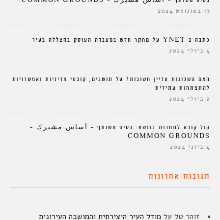
בסיס משותף – أساس مشترك – COMMON GROUNDS
13 באוגוסט 2024
כתבה ב-YNET על מחקר חדש במעבדה העוסק בהצללה בעיר
4 ביולי 2024
האם השכונות עדיין חשובות? על תושבים, קובעי מדיניות ואפשרויות
להתפתחות עתידית
2 ביולי 2024
קול קורא לתחרות בנושא: בסיס משותף – أساس مشترك –
COMMON GROUNDS
4 ביוני 2024
תגובות אחרונות
זוהר טל
על
מודל העיר היצירתית והמושבה העירונית