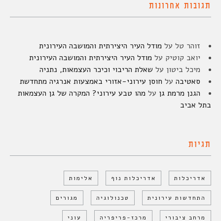
תגובות אחרונות
זוהר טל
על
מודל העיר היצירתית והמושבה העירונית
יואב קוטיק
על
מודל העיר היצירתית והמושבה העירונית
מיכל ביטון
על
שאלת הריבוי וכיכר העצמאות, נתניה
סאטיבה
על
חוסן עירוני-אזורי באמצעות אנרגיה מתחדשת
הגנן מרמת גן
על
מהו טבע עירוני? המקרה של גן העצמאות
בתל אביב
תגיות
אדריכלות
אדריכלות נוף
אלימות
התחדשות עירונית
טכנולוגיה
מגורים
מרחב ציבורי
מרכז-פריפריה
עוני