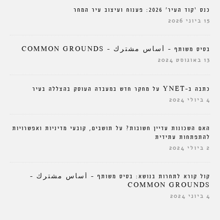
כנס ‘קוד העיר’ 2026: פענוח ועיצוב עיר המחר
15 ביוני 2026
בסיס משותף – أساس مشترك – COMMON GROUNDS
13 באוגוסט 2024
כתבה ב-YNET על מחקר חדש במעבדה העוסק בהצללה בעיר
4 ביולי 2024
האם השכונות עדיין חשובות? על תושבים, קובעי מדיניות ואפשרויות
להתפתחות עתידית
2 ביולי 2024
קול קורא לתחרות בנושא: בסיס משותף – أساس مشترك –
COMMON GROUNDS
4 ביוני 2024