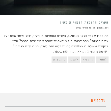
הֶעָרִים הַחֲכָמוֹת הַסְּמוּיוֹת מֵעַיִן
רגב נתנזון
15 במרץ 2023
מה ספרו של איטלקו קאלווינו, הערים הסמויות מן העין, יכול ללמד אותנו על
ערים חכמות? מהם דפוסי הידע והאלגוריתמים שמופיעים בספר? איזו
ביקורת שעולה בו ממשיכה להיות רלוונטית לעידן הטכנולוגי הנוכחי?
רשימה זו מציעה קריאה מחודשת בספר.
לאתגר
להמציא
לתכנן
0 תגובות
עדכונים