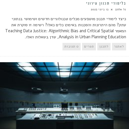
בלימודי תכנון עירוני
גל אלחנן
13 ביוני 2023
כיצד לימודי תכנון מושפעים מכלים טכנולוגיים חדשים ושימושי בנתוני
עתק? מהם היתרונות והסכנות באימוץ כלים כאלו? רשימה זו סוקרת את
המאמר Teaching Data Justice: Algorithmic Bias and Critical Spatial
Analysis in Urban Planning Education, שדן בשאלות האלו.
לאתגר
לתכנן
ספרים
0 תגובות