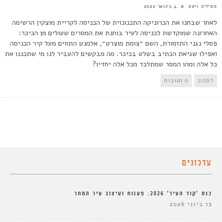
ססיליה ויטס
4 בינואר 2022
לאחר שבחנו את הכרוניקה התכנונוית של הכניסה לקריית מוצקין הרשימה
האחרונה שמוקדשת לכניסה לעיר בוחנת את המסרים שעולים מן הכיכר:
פסלי נגני התזמורת, השם ״צומת מוצרט״, אלמנט התווים מעל קיר הכניסה
ואפילו שגיאת הכתיב בשלט בכיכר. מה מבקשים להעביר לנו מי שתכננו את
כל אלה ומהו המסר שמתלכד מכל אלה יחדיו?
לתכנן
0 תגובות
עדכונים
כנס ‘קוד העיר’ 2026: פענוח ועיצוב עיר המחר
15 ביוני 2026