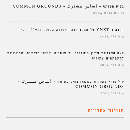
בסיס משותף – أساس مشترك – COMMON GROUNDS
13 באוגוסט 2024
כתבה ב-YNET על מחקר חדש במעבדה העוסק בהצללה בעיר
4 ביולי 2024
האם השכונות עדיין חשובות? על תושבים, קובעי מדיניות ואפשרויות
להתפתחות עתידית
2 ביולי 2024
קול קורא לתחרות בנושא: בסיס משותף – أساس مشترك –
COMMON GROUNDS
4 ביוני 2024
תגובות אחרונות