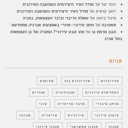
זוהר טל
על
מודל העיר היצירתית והמושבה העירונית
יואב קוטיק
על
מודל העיר היצירתית והמושבה העירונית
מיכל ביטון
על
שאלת הריבוי וכיכר העצמאות, נתניה
סאטיבה
על
חוסן עירוני-אזורי באמצעות אנרגיה מתחדשת
הגנן מרמת גן
על
מהו טבע עירוני? המקרה של גן העצמאות
בתל אביב
תגיות
אדריכלות
אדריכלות נוף
אלימות
התחדשות עירונית
טכנולוגיה
מגורים
מרחב ציבורי
מרכז-פריפריה
עוני
עיצוב עירוני
עירוניות
פריפריה
שכונה
תכנון
תכנון אסטרטגי
תכנון עירוני