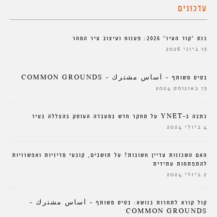
עדכונים
כנס ‘קוד העיר’ 2026: פענוח ועיצוב עיר המחר
15 ביוני 2026
בסיס משותף – أساس مشترك – COMMON GROUNDS
13 באוגוסט 2024
כתבה ב-YNET על מחקר חדש במעבדה העוסק בהצללה בעיר
4 ביולי 2024
האם השכונות עדיין חשובות? על תושבים, קובעי מדיניות ואפשרויות
להתפתחות עתידית
2 ביולי 2024
קול קורא לתחרות בנושא: בסיס משותף – أساس مشترك –
COMMON GROUNDS