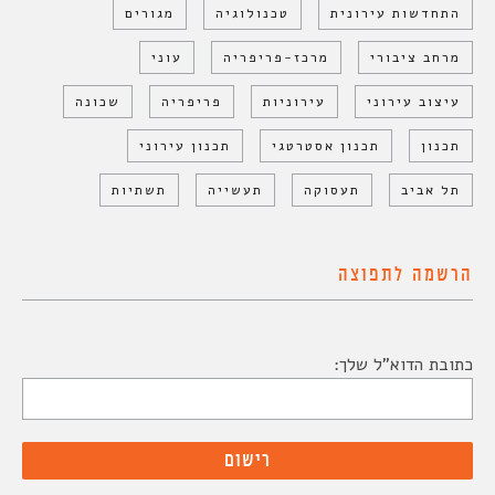
התחדשות עירונית
טכנולוגיה
מגורים
מרחב ציבורי
מרכז-פריפריה
עוני
עיצוב עירוני
עירוניות
פריפריה
שכונה
תכנון
תכנון אסטרטגי
תכנון עירוני
תל אביב
תעסוקה
תעשייה
תשתיות
הרשמה לתפוצה
כתובת הדוא"ל שלך: