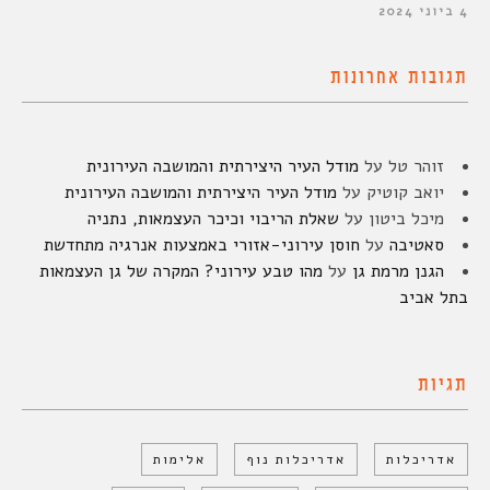
4 ביוני 2024
תגובות אחרונות
זוהר טל
על
מודל העיר היצירתית והמושבה העירונית
יואב קוטיק
על
מודל העיר היצירתית והמושבה העירונית
מיכל ביטון
על
שאלת הריבוי וכיכר העצמאות, נתניה
סאטיבה
על
חוסן עירוני-אזורי באמצעות אנרגיה מתחדשת
הגנן מרמת גן
על
מהו טבע עירוני? המקרה של גן העצמאות
בתל אביב
תגיות
אדריכלות
אדריכלות נוף
אלימות