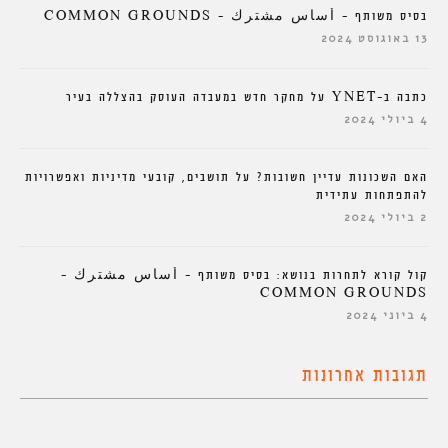
בסיס משותף – أساس مشترك – COMMON GROUNDS
13 באוגוסט 2024
כתבה ב-YNET על מחקר חדש במעבדה העוסק בהצללה בעיר
4 ביולי 2024
האם השכונות עדיין חשובות? על תושבים, קובעי מדיניות ואפשרויות
להתפתחות עתידית
2 ביולי 2024
קול קורא לתחרות בנושא: בסיס משותף – أساس مشترك –
COMMON GROUNDS
4 ביוני 2024
תגובות אחרונות