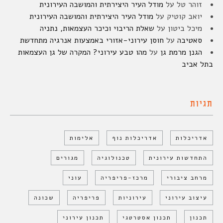
זוהר טל
על
מודל העיר היצירתית והמושבה העירונית
יואב קוטיק
על
מודל העיר היצירתית והמושבה העירונית
מיכל ביטון
על
שאלת הריבוי וכיכר העצמאות, נתניה
סאטיבה
על
חוסן עירוני-אזורי באמצעות אנרגיה מתחדשת
הגנן מרמת גן
על
מהו טבע עירוני? המקרה של גן העצמאות
בתל אביב
תגיות
אדריכלות
אדריכלות נוף
אלימות
התחדשות עירונית
טכנולוגיה
מגורים
מרחב ציבורי
מרכז-פריפריה
עוני
עיצוב עירוני
עירוניות
פריפריה
שכונה
תכנון
תכנון אסטרטגי
תכנון עירוני