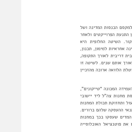
 למקסם הכנסות המדינה ושל
ן התנעת הפרוייקטים ולאחר
ור. השיטה החלופית היא
ה אחראיות למימון, תכנון,
ם את ההשקעה, בריבית דריבית לאורך התקופה,
ורך אותם שנים. לשיטה זו
פיה הממשלה נוטלת הלוואה ארוכה מהזכיין
מידה המכונה “טייקונים”,
ת מחנות צה”ל ליד יישובי
ול ותחזוקת תכולת המחנות
תנאי ההעסקה שלהם ברורים.
המדים שעסקו בכך במחנות
 את פוטנציאל האוכלוסייה