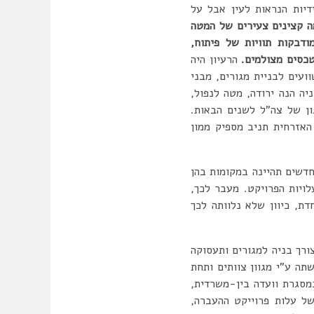
דיות הנראות לעין אבל על
ה קצינים צעירים של המטה
דבקות תוויות של פיתוח,
כסים מצולמים.
הרעיון היה
עים לבניית מגורים, מבני
יה הנה ירודה, מטה לנפול,
ון של צה”ל לשנים הבאות.
האזרחית תניב מספיק ממון
חדשים תהיינה במקומות בהן
ויות הפרויקט. מעבר לכך,
ת, כיוון שלא נלוותה לכך
ורך בניה למגורים ותעסוקה
תה ע”י מגוון צוותים ותחת
מסגרת וועדה בין-משרדית,
ל עלות פרוייקט ההעברה,