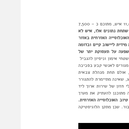
בעת אפיון מפורט של עיר הבה”דים, חושב שהיקף האוכלוסייה המרבי של העיר יעמוד על כ – 11,000 איש, מתוכם כ – 7,500
 שתחת נתונים אלו, איש לא
אוכלוסייה האזרחית באזור
מידית ליישוב קיים ובדומה
השפעה על תעסוקת יתר של
חי אימון וניסיון להגביל
 מגורים לאנשי קבע בסביבה
, אולם תחת מנהלת צבאית
ע, שאינה מתיימרת להתגורר
 חזון של שירות ארוך ליד
 מתוכנן להעתיק את מערך
טיוב האוכלוסייה האזרחית.
ור. שכן מתקן הלוגיסטיקה