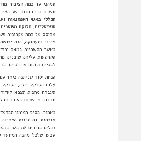
תמהני עד כמה הציבור מודע
חשבון הכיס הרחב של הציבו
הכללי באגף האפסנאות ואג
סוציאליזם, חלוקת משאבים 
מבוסס על כמה עקרונות פשו
ציבור ותעסוקה, הנם ירושה 
כאשר התשתיות במצב ירוד, 
הקרקעות עליהם שוכנים מחנ
לבניית מחנות מודרניים, כרא
הנחת יסוד שניתנה ביחד עם 
עלות הקרקע זולה, הקרקע ז
העברת מחנות הצבא לאזורים
יומרה כפי שמתבטאת כיום לצ
כאמור, בסיס המימון הבלעדי
אזרחית. גם תכנית המחנות ה
נהלים ברורים שגובשו במער
קבעו שלכל מחנה המיועד ל