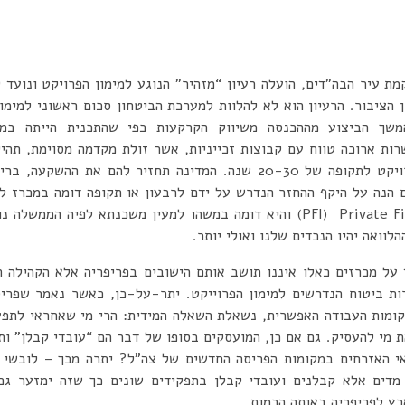
ת עיר הבה”דים, הועלה רעיון “מזהיר” הנוגע למימון הפרויקט ונועד
 הציבור. הרעיון הוא לא להלוות למערכת הביטחון סכום ראשוני למימו
משך הביצוע מההכנסה משיווק הקרקעות כפי שהתכנית הייתה במק
רות ארוכה טווח עם קבוצות זכייניות, אשר זולת מקדמה מסוימת, תהיינ
ביצוע, תפעול ותחזוקת הפרויקט לתקופה של 20-30 שנה. המדינה תחזיר לה
 הנה על היקף ההחזר הנדרש על ידם לרבעון או תקופה דומה במכרז לא
קוראים PFI) Private Financed Initiative) והיא דומה במשהו למעין משכנתא ל
לוואה יהיו הנכדים שלנו ואולי יותר.
על מכרזים כאלו איננו תושב אותם הישובים בפריפריה אלא הקהילה הע
ת ביטוח הנדרשים למימון הפרוייקט. יתר-על-כן, כאשר נאמר שפריס
קומות העבודה האפשרית, נשאלת השאלה המידית: הרי מי שאחראי לתפע
ת מי להעסיק. גם אם כן, המועסקים בסופו של דבר הם “עובדי קבלן” ו
אי האזרחים במקומות הפריסה החדשים של צה”ל? יתרה מכך – לובשי 
מדים אלא קבלנים ועובדי קבלן בתפקידים שונים כך שזה ימזער גם
ץ לפריפריה באותה הכמות.