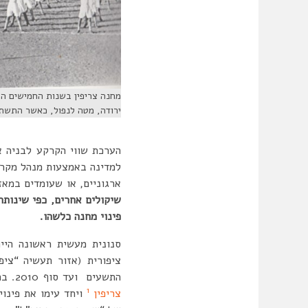
מחנה צריפין בשנות החמישים הו
ירודה, מטה לנפול, כאשר התשתיות
הערכת שווי הקרקע לבניה א
למדינה באמצעות מנהל מקרק
ארגוניים, או שעומדים במאז
שיקולים אחרים, כפי שינותח
פינוי מחנה כלשהו.
ציפורית (אזור תעשיה “ציפ
התשעים ועד סוף 2010. בתחילת שנות 2000, הוחל בתכנון גיבוש עיר הבה”דים, כחלק מפינוי מאסיבי יותר של מתחם
1
צריפין
ויחד עימו את פינוי