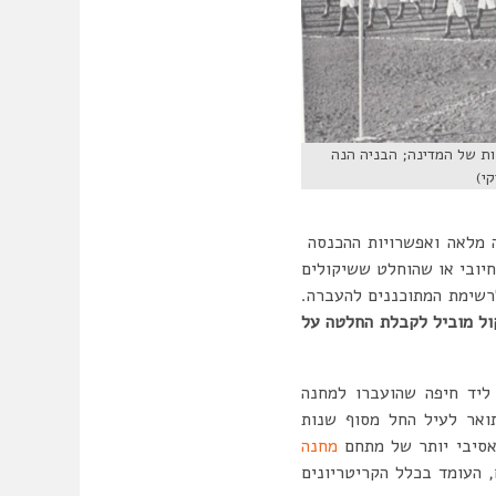
ות של המדינה; הבניה הנה
י)
ה מלאה ואפשרויות ההכנסה
יובי או שהוחלט ששיקולים
לרשימת המתוכננים להעברה.
קול מוביל לקבלת החלטה על
ת מעשית ראשונה הייתה פירוק חלקי של מחנה כורדני ליד חיפה ומחנה טירה (מ”ק 462) ליד חיפה שהועברו למחנה
תואר לעיל החל מסוף שנות
מחנה
, העומד בכלל הקריטריונים