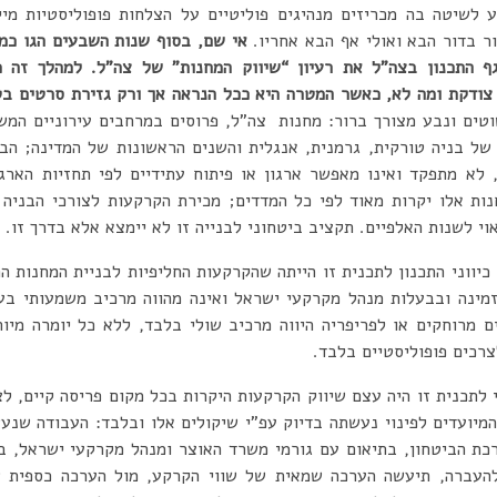
 לשיטה בה מכריזים מנהיגים פוליטיים על הצלחות פופוליסטיות מיי
ר בדור הבא ואולי אף הבא אחריו.
אי שם, בסוף שנות השבעים הגו כמ
ף התכנון בצה”ל את רעיון “שיווק המחנות” של צה”ל. למהלך זה מו
צודקת ומה לא, כאשר המטרה היא ככל הנראה אך ורק גזירת סרטים בט
טים ונבע מצורך ברור: מחנות צה”ל, פרוסים במרחבים עירוניים המשוו
של בניה טורקית, גרמנית, אנגלית והשנים הראשונות של המדינה; הבנ
לא מתפקד ואינו מאפשר ארגון או פיתוח עתידיים לפי תחזיות הארג
ות אלו יקרות מאוד לפי כל המדדים; מכירת הקרקעות לצורכי הבניה 
וי לשנות האלפיים. תקציב ביטחוני לבנייה זו לא יימצא אלא בדרך זו.
כיווני התכנון לתכנית זו הייתה שהקרקעות החליפיות לבניית המחנות ה
מינה ובבעלות מנהל מקרקעי ישראל ואינה מהווה מרכיב משמעותי בעל
 מרוחקים או לפריפריה היווה מרכיב שולי בלבד, ללא כל יומרה מיוחד
רכים פופוליסטיים בלבד.
 לתכנית זו היה עצם שיווק הקרקעות היקרות בכל מקום פריסה קיים, לצ
מיועדים לפינוי נעשתה בדיוק עפ”י שיקולים אלו ובלבד: העבודה שנעש
כת הביטחון, בתיאום עם גורמי משרד האוצר ומנהל מקרקעי ישראל, ב
העברה, תיעשה הערכה שמאית של שווי הקרקע, מול הערכה כספית ש