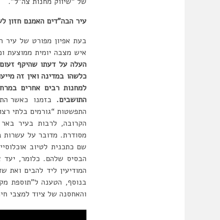
של “שיווק מחנות צה”ל”.
עיר הבה”דים האמנם חזון לש
איש מצבה יומית ממוצעת ומתוך אלו כ – 650 בלבד
העלה על דעתו שהיקף זעום 
כלשהו במדינה ואין זה מייע
למחנות רבים אחרים במרחב
התושבים.
בזמנו כאשר התפתח
התפשטות “גורמים בלתי רצוי
הקרובה, לרבות בעיר באר 
מסודרת. מדובר על עשרות בו
שם כתכנית לטיוב אוכלוסיי
הבסיס שלהם. כלומר, יעד א
המודיעין ליד להבים ואת שד
בנוסף, הטענה ל”תוספת מקו
והאחסנה של ציוד למצבי חיר