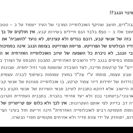
ינוי הנגב?!
 הנם חיילים בשירות קבע
. אין חולקים על כך
כזה של אנשי קבע, רובם נגדים ולא קצינים, לא נועד ‘להשביח’ את ה
ודיו הבולטים של הפרויקט. פריסת הפרויקט בצומת הנגב אינה בסמיכות 
י הנגב, לא ניכרת כל השפעה של טיוב האוכלוסייה האזרחית או 
ו בסיסים בנגב ליד הישובים האזרחיים, התכנון התבסס על הצורך בשט
ים” על קרקעות מדינה, לצד העובדה שהשטח פנוי וזול יחסית. שכונות
שבע עצמה, פותחו ע”י צה”ל כמעין עמותות בשיתוף לבניה עצמית
דדות של יחידות דיור צמוד קרקע, בו אוכלוסייה מגוונת של אנשי קב
ת היישוב אלא דווקא כתכנית לטיוב תנאי השירות של אנשי הקבע בעלי
רגוני/ביטחוני נכון ולא יעד אזרחי בהכרח.
בתכנית העתידית הקרובה
ה דב בדיוק לפי אותם העקרונות;
אין לכך ולא כלום עם קריטריון של 
מות תעסוקה רבים לאוכלוסייה האזרחית” הינה זריעת חול בעיני הציב
ום, יתוחזק על ידי צוות סדיר ולא אזרחים מקומיים חסרי הכשרה.