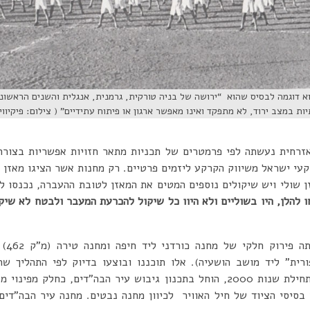
א דוגמה לבסיס שהוא “ירושה של בניה טורקית, גרמנית, אנגלית והשנים הראשונ
 במצב ירוד, לא מתפקד ואינו מאפשר ארגון או פיתוח עתידיים” ( צילום: פיקיוויק
זרחית נעשתה לפי פרמטרים של תכניות מתאר חזויות אפשריות בצור
עי ישראל משיווק הקרקע ליזמים פרטיים. רק מחנות אשר הציגו מאזן ח
ן שולי ויש שיקולים נוספים המטים את המאזן לטובת ההעברה, נכנסו 
ו להלן, היו בשוליים ולא היוו כל שיקול להכרעת המעבר ולבטח לא שי
סנוני
ורית” ליד מושב הושעיה). אלו תוכננו ובוצעו בדיוק לפי התהליך ש
 בסיסי הציוד של חיל האוויר לכיוון מחנה נבטים. מחנה עיר הבה”דים