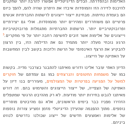
האלימות ובהסדרתה. הכלים הדיגיטליים אפשרו להרבה יותר שחקנים
להיכנס לזירה הזו והמוסדות איבדו את היתרון שהיה להם, להפך כיום
הם בעמדת נחיתות. מבחינת ייצור ייצוגים לרשתות החברתיות אנשים
פרטיים הם משוחררים ומהירים יותר מהמוסדות. אולי גם יצירתיים
ופרובוקטיביים יותר. הרשתות החברתיות מתגמלות פרובוקטיביות
5
וייצוגים של אלימות אשר זוכים לחשיפה רחבה יותר על פי מחקרים.
הרגע נוכחי מעלה יותר מתמיד גם את הדילמה הזו, בין הרצון
להבקיע את הרצף האינסופי של הרשת ולזכות בקשב לבין המחשבות
על האתיקה של הייצוג.
הדיון האתי עובר אלינו ודורש מאיתנו להתבגר כצרכני מדיה. בקשות
כמו של
משפחות החטופים והנרצחים
כמו גם עמדתם של
חוקרים
למשל על הפגיעה בפרטיות של המצולמים
, מעוררים בנו דיון על
האתיקה של הצפייה, של ייצור הייצוגים והשימוש בהם. זה דורש
מאיתנו לגבש בחירות יותר מודעות. לא רק מההיבט הרגשי שמטפלים
הזהירו מפניו כבר בימים הראשונים, אלא גם מהיבטים מוסריים
נוספים. מתוך ההפנמה שהעידן הדיגיטלי מזמן ומציע צורות נוספות
של אלימות ואמצעים חדשים של ייצוג שכולנו נדרשים לנווט
ביניהם.