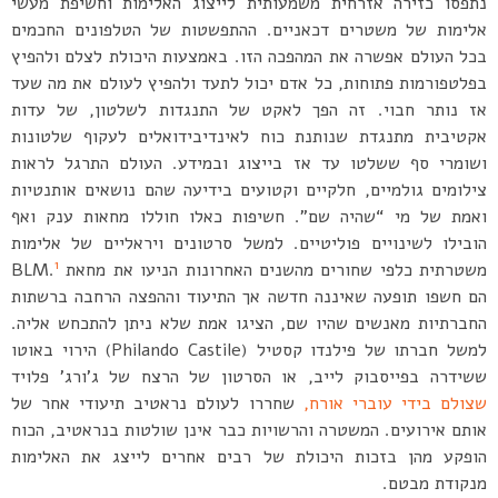
נתפסו כזירה אזרחית משמעותית לייצוג האלימות וחשיפת מעשי
אלימות של משטרים דכאניים. ההתפשטות של הטלפונים החכמים
בכל העולם אפשרה את המהפכה הזו. באמצעות היכולת לצלם ולהפיץ
בפלטפורמות פתוחות, כל אדם יכול לתעד ולהפיץ לעולם את מה שעד
אז נותר חבוי. זה הפך לאקט של התנגדות לשלטון, של עדות
אקטיבית מתנגדת שנותנת כוח לאינדיבידואלים לעקוף שלטונות
ושומרי סף ששלטו עד אז בייצוג ובמידע. העולם התרגל לראות
צילומים גולמיים, חלקיים וקטועים בידיעה שהם נושאים אותנטיות
ואמת של מי “שהיה שם”. חשיפות כאלו חוללו מחאות ענק ואף
הובילו לשינויים פוליטיים. למשל סרטונים ויראליים של אלימות
1
משטרתית כלפי שחורים מהשנים האחרונות הניעו את מחאת BLM.
הם חשפו תופעה שאיננה חדשה אך התיעוד וההפצה הרחבה ברשתות
החברתיות מאנשים שהיו שם, הציגו אמת שלא ניתן להתכחש אליה.
למשל חברתו של פילנדו קסטיל (Philando Castile) הירוי באוטו
ששידרה בפייסבוק לייב, או הסרטון של הרצח של ג’ורג’ פלויד
שצולם בידי עוברי אורח,
שחררו לעולם נראטיב תיעודי אחר של
אותם אירועים. המשטרה והרשויות כבר אינן שולטות בנראטיב, הכוח
הופקע מהן בזכות היכולת של רבים אחרים לייצג את האלימות
מנקודת מבטם.