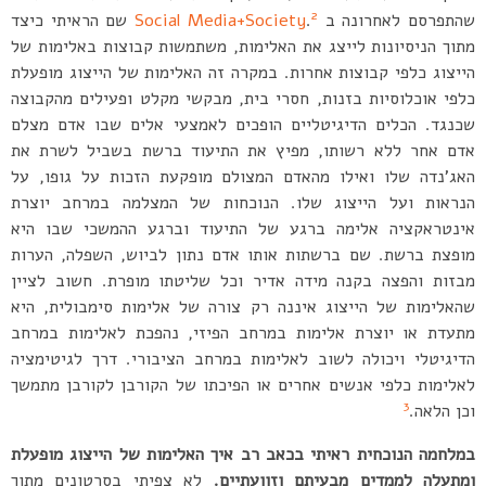
2
שהתפרסם לאחרונה ב
.
Social Media+Society
שם הראיתי כיצד
מתוך הניסיונות לייצג את האלימות, משתמשות קבוצות באלימות של
הייצוג כלפי קבוצות אחרות. במקרה זה האלימות של הייצוג מופעלת
כלפי אוכלוסיות בזנות, חסרי בית, מבקשי מקלט ופעילים מהקבוצה
שכנגד. הכלים הדיגיטליים הופכים לאמצעי אלים שבו אדם מצלם
אדם אחר ללא רשותו, מפיץ את התיעוד ברשת בשביל לשרת את
האג’נדה שלו ואילו מהאדם המצולם מופקעת הזכות על גופו, על
הנראות ועל הייצוג שלו. הנוכחות של המצלמה במרחב יוצרת
אינטראקציה אלימה ברגע של התיעוד וברגע ההמשכי שבו היא
מופצת ברשת. שם ברשתות אותו אדם נתון לביוש, השפלה, הערות
מבזות והפצה בקנה מידה אדיר וכל שליטתו מופרת. חשוב לציין
שהאלימות של הייצוג איננה רק צורה של אלימות סימבולית, היא
מתעדת או יוצרת אלימות במרחב הפיזי, נהפכת לאלימות במרחב
הדיגיטלי ויכולה לשוב לאלימות במרחב הציבורי. דרך לגיטימציה
לאלימות כלפי אנשים אחרים או הפיכתו של הקורבן לקורבן מתמשך
3
וכן הלאה.
במלחמה הנוכחית ראיתי בכאב רב איך האלימות של הייצוג מופעלת
ומתעלה לממדים מבעיתם וזוועתיים.
לא צפיתי בסרטונים מתוך