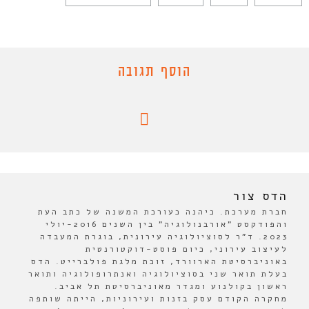
הוסף תגובה
הדס צור
חברת מערכת. כיהנה כעורכת המשנה של כתב העת
והפודקסט "אורבנולוגיה" בין השנים 2016-יולי
2023. ד"ר לסוציולוגיה עירונית, בוגרת המעבדה
לעיצוב עירוני, כיום פוסט-דוקטורנטית
באוניברסיטת הארוורד, זוכת מלגת פולברייט. הדס
בעלת תואר שני בסוציולוגיה ואנתרופולוגיה ותואר
ראשון בקולנוע ומגדר מאוניברסיטת תל אביב.
מחקרה הקודם עסק בזנות ועירוניות, הייתה שותפה