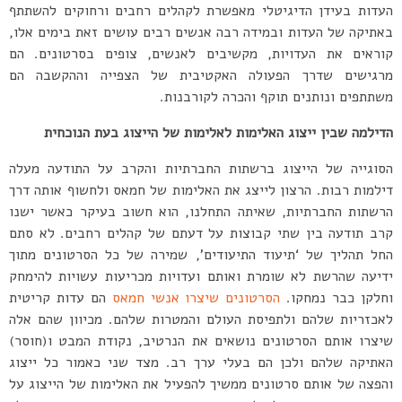
העדות בעידן הדיגיטלי מאפשרת לקהלים רחבים ורחוקים להשתתף
באתיקה של העדות ובמידה רבה אנשים רבים עושים זאת בימים אלו,
קוראים את העדויות, מקשיבים לאנשים, צופים בסרטונים. הם
מרגישים שדרך הפעולה האקטיבית של הצפייה וההקשבה הם
משתתפים ונותנים תוקף והכרה לקורבנות.
הדילמה שבין ייצוג האלימות לאלימות של הייצוג בעת הנוכחית
הסוגייה של הייצוג ברשתות החברתיות והקרב על התודעה מעלה
דילמות רבות. הרצון לייצג את האלימות של חמאס ולחשוף אותה דרך
הרשתות החברתיות, שאיתה התחלנו, הוא חשוב בעיקר כאשר ישנו
קרב תודעה בין שתי קבוצות על דעתם של קהלים רחבים. לא סתם
החל תהליך של ‘תיעוד התיעודים’, שמירה של כל הסרטונים מתוך
ידיעה שהרשת לא שומרת ואותם ועדויות מכריעות עשויות להימחק
וחלקן כבר נמחקו.
הסרטונים שיצרו אנשי חמאס
הם עדות קריטית
לאכזריות שלהם ולתפיסת העולם והמטרות שלהם. מכיוון שהם אלה
שיצרו אותם הסרטונים נושאים את הנרטיב, נקודת המבט ו(חוסר)
האתיקה שלהם ולכן הם בעלי ערך רב. מצד שני כאמור כל ייצוג
והפצה של אותם סרטונים ממשיך להפעיל את האלימות של הייצוג על