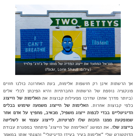
מוראל המתעד את ייצוג המדיה של מותו של ג’ורג’ פלויד
(צילום: Flickr, Lorie Shaull)
אך הרשתות אינן רק חושפות אלימות, בעת האחרונה כולנו חווים
פונקציה נוספת של הרשתות החברתיות והיא הפיכתן לכלי אלים
(ביותר מדרך אחת) שדרכו מפעילות קבוצות את
האלימות של הייצוג
כלפי קבוצות אחרות.
האלימות של הייצוג משמעה שימוש בכלים
הדיגיטליים בכדי לכפות ייצוג משפיל, מכאיב, מחפיץ על אדם אחר
שמופקעת ממנו הזכות שלו לפרטיות, לייצוג עצמי או לשליטה
בייצוג שלו.
את המושג ‘האלימות של הייצוג’ פיתחתי במסגרת עבודת
הדוקטורט שלי “אלימות בעיר בעידן הדיגיטלי” והצגתי אותו במאמר