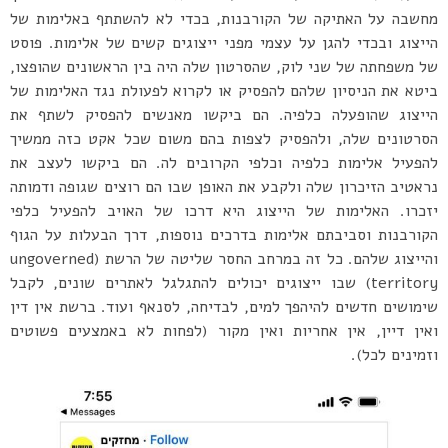
מחשבה על האתיקה של הקורבנות, בכדי לא להשתתף באלימות של
הייצוג ובכדי להגן על עצמי מפני ייצוגים קשים של אלימות. פוסט
של משפחתה של שני לוק, שהסרטון שלה היה בין הראשונים שהופצו,
ביטא את הניסיון שלהם להפסיק או לקרוא לפעולת נגד האלימות של
הייצוג שהופעלה כלפיה. הם ביקשו מאנשים להפסיק לשתף את
הסרטונים שלה, ולהפסיק לצפות בהם משום שכל אקט כזה ממשיך
להפעיל אלימות כלפיה וכלפי הקרובים לה. הם ביקשו לעצב את
נראטיב הזיכרון שלה ולקבע את האופן שבו הם רוצים שגופה ודמותה
יזכרו. האלימות של הייצוג היא דרכו של האויב להפעיל כלפי
הקורבנות וסביבתם אלימות בדרכים נוספות, דרך הבעלות על הגוף
והייצוג שלהם. כל זה במרחב החסר שליטה של הרשת (ungoverned
territory) שבו ייצוגים יכולים להתגלגל לאתרים שונים, לקבל
שימושים חדשים להיהפך למים, לבדיחה, לסנאף ועוד. ברשת אין דין
ואין דיין, אין אחריות ואין מקור (לפחות לא באמצעים פשוטים
וזמינים לכל).