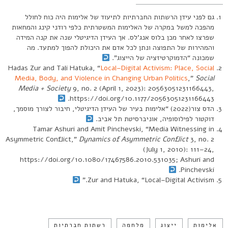
גם לפני עידן הרשתות החברתיות לתיעוד של אלימות היה כוח לחולל
מהפכה למשל במקרה של האלימות המשטרתית כלפי רודני קינג והמחאות
שפרצו לאחר מכן בלוס אנג’לס. אך העידן הדיגיטלי שנה את קנה המידה
והמהירות של התפוצה ונתן לכל אדם את היכולת להפוך למתעד. מה
שמכונה “הדמוקרטיזציה של הייצוג”.
Hadas Zur and Tali Hatuka, “
Local–Digital Activism: Place, Social
Media, Body, and Violence in Changing Urban Politics
,”
Social
Media + Society
9, no. 2 (April 1, 2023): 20563051231166443,
https://doi.org/10.1177/20563051231166443.
הדס צור(2022) “אלימות בעיר של העידן הדיגיטלי, חיבור לצורך מוסמך,
דוקטור לפילוסופיה, אוניברסיטת תל אביב.
Tamar Ashuri and Amit Pinchevski, “Media Witnessing in
Asymmetric Conflict,”
Dynamics of Asymmetric Conflict
3, no. 2
(July 1, 2010): 111–24,
https://doi.org/10.1080/17467586.2010.531035; Ashuri and
Pinchevski.
Zur and Hatuka, “Local–Digital Activism.”
אלימות
ייצוג
מלחמה
רשתות חברתיות