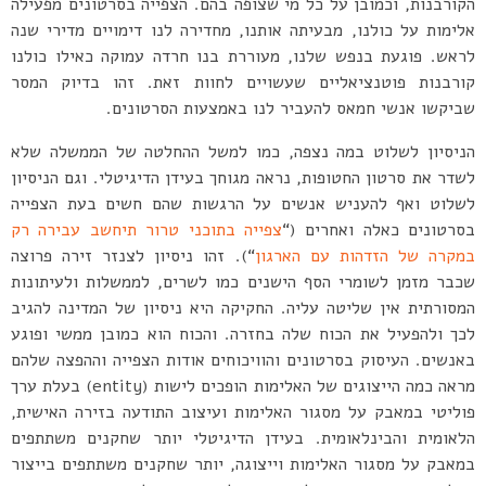
הקורבנות, וכמובן על כל מי שצופה בהם. הצפייה בסרטונים מפעילה
אלימות על כולנו, מבעיתה אותנו, מחדירה לנו דימויים מדירי שנה
לראש. פוגעת בנפש שלנו, מעוררת בנו חרדה עמוקה כאילו כולנו
קורבנות פוטנציאליים שעשויים לחוות זאת. זהו בדיוק המסר
שביקשו אנשי חמאס להעביר לנו באמצעות הסרטונים.
הניסיון לשלוט במה נצפה, כמו למשל ההחלטה של הממשלה שלא
לשדר את סרטון החטופות, נראה מגוחך בעידן הדיגיטלי. וגם הניסיון
לשלוט ואף להעניש אנשים על הרגשות שהם חשים בעת הצפייה
בסרטונים כאלה ואחרים (“
צפייה בתוכני טרור תיחשב עבירה רק
במקרה של הזדהות עם הארגון
“). זהו ניסיון לצנזר זירה פרוצה
שכבר מזמן לשומרי הסף הישנים כמו לשרים, לממשלות ולעיתונות
המסורתית אין שליטה עליה. החקיקה היא ניסיון של המדינה להגיב
לכך ולהפעיל את הכוח שלה בחזרה. והכוח הוא כמובן ממשי ופוגע
באנשים. העיסוק בסרטונים והוויכוחים אודות הצפייה וההפצה שלהם
מראה כמה הייצוגים של האלימות הופכים לישות (entity) בעלת ערך
פוליטי במאבק על מסגור האלימות ועיצוב התודעה בזירה האישית,
הלאומית והבינלאומית. בעידן הדיגיטלי יותר שחקנים משתתפים
במאבק על מסגור האלימות וייצוגה, יותר שחקנים משתתפים בייצור