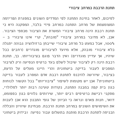
תחנת הרכבת כמרחב ציבורי
לסיכום, לאחר בחינת התחנה לפי המדדים השונים במסגרת הפריזמה
המצומצמת של מרחב התחנה כמרחב פיזי בלבד, המסקנה היא כי
תחנת רכבת הינה מרחב ציבורי המשרת את הציבור מכספי הציבור.
אכן, לא מדובר במרחב ציבורי “מובהק”, קרי אינו ציבורי ב –
100%, אבל כמעט כל מרחב ציבורי שייבחן ברזולוציה גבוהה יתגלה
כלא ציבורי מובהק, אלא מיועד לציבורים מוגדרים (רחבים ככל
שיהיו, אך עדיין מוגדרים) ואין הדבר פוגם בציבוריותו. כך, תחנת
רכבת הינה רק לציבור שיכול לשלם בעד כרטיס הנסיעה ורק לציבור
המסכים לעבור בדיקה ביטחונית והרי היינו מעלים על הדעת,
כציבור, שיורשה להיכנס לתחנת רכבת אדם המסרב לעבור בדיקה
ביטחונית? אכן יש מקומות לשיפור “ציבוריותו” בכל הקשור לנוחות
כגון בית קפה במבנה התחנה, נקודות טעינה רבות יותר לסלולרי,
מתקני רכישת כרטיסים רבים יותר, שירותים נלווים כגון כספומט,
דואר, חנות פארם ונראה כי הכיוון של גופי התכנון הוא אכן לעבות
את השימושים השונים במרחב תחנת הרכבת. מבחינת שיוויון והכללה
הכניסה לתחנת הרכבת מותנת בתשלום עבור נסיעה ובידוק ביטחוני