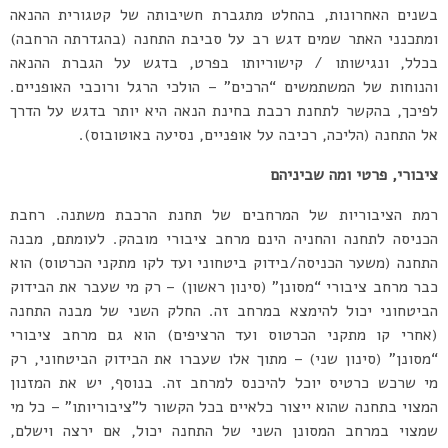
בשנים האחרונות, בהחלט מתגברת חשיבותה של קטגורית ההנאה
ומתכנני האתר שמים דגש רב על סביבת התחנה (בהגדרתה הרחבה)
בכלל, ונגישותו / קישוריותו בפרט, בדגש על הגברת ההנאה
והנוחות של המשתמשים “הרכים” – הולכי הרגל ורוכבי האופניים.
לפיכך, בהקשר לתחנת רכבת בחינת הנאה היא יותר בדגש על הדרך
אל התחנה (הליכה, רכיבה על אופניים, נסיעה באוטובוס).
ציבורי, פרטי ומה שביניהם
רמת הציבוריות של המרחבים של תחנת הרכבת משתנה. רחבת
הכניסה לתחנה והחניה הינם מרחב ציבורי מובהק. לעומתם, מבנה
התחנה (משער הכניסה/בידוק ביטחוני ועד לקו מתקני הכרטוס) הוא
כבר מרחב ציבורי “מסונן” (סינון ראשון) – רק מי שעבר את הבידוק
הביטחוני יכול להימצא במרחב זה. החלק השני של מבנה התחנה
(אחרי קו מתקני הכרטוס ועד הרציפים) הוא גם מרחב ציבורי
“מסונן” (סינון שני) – מתוך אלו שעברו את הבידוק הביטחוני, רק
מי שרכש כרטיס יוכל להיכנס למרחב זה. בנוסף, יש את המזנון
המצוי בתחנה שהוא ייצור כלאיים בכל הקשור ל”ציבוריותו” – כל מי
שמצוי במרחב המסונן השני של התחנה יכול, אם ירצה וישלם,