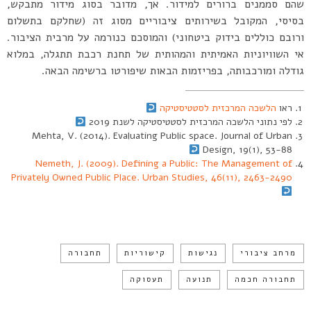
שהם סממנים ברורים למידור. אך, מדובר בסוג מידור מתבקש,
בסיסי, המקובל בשירותים ציבוריים מסוג זה (שחלקם בתשלום
ורובם כוללים בידוק ביטחוני) והמוסכם כנורמה על מרבית הציבור.
אי השוויוניות האמיתית והמהותית של תחנת רכבת תתגלה, במלוא
גודלה ומורכבותה, בפריזמות הבאות שיפורטו ברשימה הבאה.
ראו
הלשכה המרכזית לסטטיסטיקה
לפי נתוני הלשכה המרכזית לסטטיסטיקה לשנת 2019
Mehta, V. (2014). Evaluating Public space. Journal of Urban
Design, 19(1), 53-88
Nemeth, J. (2009). Defining a Public: The Management of
Privately Owned Public Place. Urban Studies, 46(11), 2463-2490
מרחב ציבורי
נגישות
קישוריות
תחבורה
תחבורה חכמה
תנועה
תעסוקה