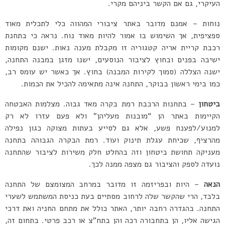
העיקרי, גם אם הקשר ביניהם מקרי.
נוחות – אמנם מדובר באתר ציבורי המהווה כלי לתכלית מאוד
ספציפית, אך השימוש בו אמור להיות מאוד נוח. נראה כי בתחנת
רכבת קריית אריה קטגוריה זו מקבלת מענה נאות. ישנם מקומות
ישיבה בפנים ובחוץ לציבור הנוסעים, ישנו מזגן במבנה התחנה,
ישנה הצללה (סמוך לקירות המבנה) בחוץ. אך כאשר יש עומס רב,
כמו בימי ראשון בבוקר, התחנה אינה מתאימה להכיל את הכמות.
ביטחון
– בתחנות הרכבת רמת בקרה מאד גבוה. מצלמות האבטחה
הקיימות באתר הן “מובנות מעליהן” ולא פעם עזרו לא רק
למנוע/לפענח פשע, אלא גם לסייע בעתות מצוקה כגון נפילה
מהרציף, שכיחת עגלת תינוק ועוד. רמת הבקרה הגבוהה בתחנה
מעניקה תחושת ביטחון וזה בהחלט חלק משירות לציבור שהתחנה
נועדה לספק והציבור גם מצפה ממנה לכך.
הנאה
– היות ובפריזמה זו מדובר במרחב המצומצם של התחנה
בלבד, הרי שהקשר שלה לרחוב מסתיים בעת כניסת המשתמש לשערי
התחנה. בהגדרה רחבה יותר, האתר כולל את מתחם החניה ואת דרכי
הגישה אליו, הן בתחבורה רכה והן בתח”צ או רכב פרטי. בתחום זה,