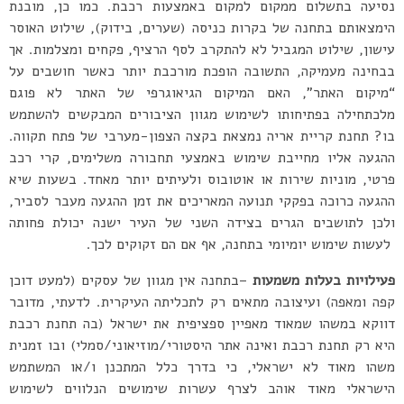
נסיעה בתשלום ממקום למקום באמצעות רכבת. כמו כן, מובנת
הימצאותם בתחנה של בקרות כניסה (שערים, בידוק), שילוט האוסר
עישון, שילוט המגביל לא להתקרב לסף הרציף, פקחים ומצלמות. אך
בבחינה מעמיקה, התשובה הופכת מורכבת יותר כאשר חושבים על
“מיקום האתר”, האם המיקום הגיאוגרפי של האתר לא פוגם
מלכתחילה בפתיחותו לשימוש מגוון הציבורים המבקשים להשתמש
בו? תחנת קריית אריה נמצאת בקצה הצפון-מערבי של פתח תקווה.
ההגעה אליו מחייבת שימוש באמצעי תחבורה משלימים, קרי רכב
פרטי, מוניות שירות או אוטובוס ולעיתים יותר מאחד. בשעות שיא
ההגעה כרוכה בפקקי תנועה המאריכים את זמן ההגעה מעבר לסביר,
ולכן לתושבים הגרים בצידה השני של העיר ישנה יכולת פחותה
לעשות שימוש יומיומי בתחנה, אף אם הם זקוקים לכך.
פעילויות בעלות משמעות
–בתחנה אין מגוון של עסקים (למעט דוכן
קפה ומאפה) ועיצובה מתאים רק לתכליתה העיקרית. לדעתי, מדובר
דווקא במשהו שמאוד מאפיין ספציפית את ישראל (בה תחנת רכבת
היא רק תחנת רכבת ואינה אתר היסטורי/מוזיאוני/סמלי) ובו זמנית
משהו מאוד לא ישראלי, כי בדרך כלל המתכנן ו/או המשתמש
הישראלי מאוד אוהב לצרף עשרות שימושים הנלווים לשימוש