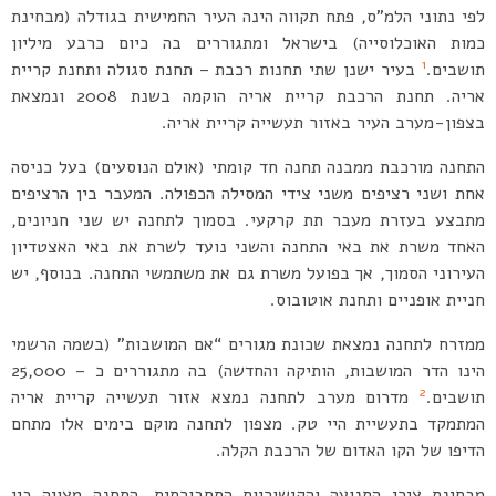
לפי נתוני הלמ”ס, פתח תקווה הינה העיר החמישית בגודלה (מבחינת
כמות האוכלוסייה) בישראל ומתגוררים בה כיום כרבע מיליון
1
תושבים.
בעיר ישנן שתי תחנות רכבת – תחנת סגולה ותחנת קריית
אריה. תחנת הרכבת קריית אריה הוקמה בשנת 2008 ונמצאת
בצפון-מערב העיר באזור תעשייה קריית אריה.
התחנה מורכבת ממבנה תחנה חד קומתי (אולם הנוסעים) בעל כניסה
אחת ושני רציפים משני צידי המסילה הכפולה. המעבר בין הרציפים
מתבצע בעזרת מעבר תת קרקעי. בסמוך לתחנה יש שני חניונים,
האחד משרת את באי התחנה והשני נועד לשרת את באי האצטדיון
העירוני הסמוך, אך בפועל משרת גם את משתמשי התחנה. בנוסף, יש
חניית אופניים ותחנת אוטובוס.
ממזרח לתחנה נמצאת שכונת מגורים “אם המושבות” (בשמה הרשמי
הינו הדר המושבות, הותיקה והחדשה) בה מתגוררים כ – 25,000
2
תושבים.
מדרום מערב לתחנה נמצא אזור תעשייה קריית אריה
המתמקד בתעשיית היי טק. מצפון לתחנה מוקם בימים אלו מתחם
הדיפו של הקו האדום של הרכבת הקלה.
מבחינת צירי התנועה והקישוריות התחבורתית, התחנה מצויה בין