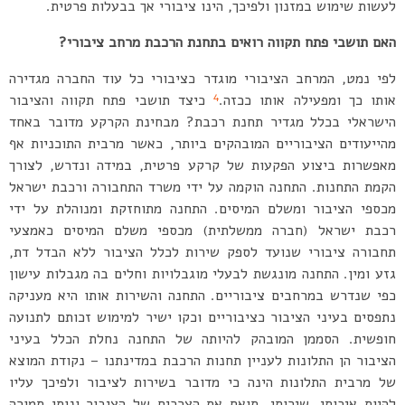
לעשות שימוש במזנון ולפיכך, הינו ציבורי אך בבעלות פרטית.
האם תושבי פתח תקווה רואים בתחנת הרכבת מרחב ציבורי?
לפי נמט, המרחב הציבורי מוגדר כציבורי כל עוד החברה מגדירה
4
אותו כך ומפעילה אותו ככזה.
כיצד תושבי פתח תקווה והציבור
הישראלי בכלל מגדיר תחנת רכבת? מבחינת הקרקע מדובר באחד
מהייעודים הציבוריים המובהקים ביותר, כאשר מרבית התוכניות אף
מאפשרות ביצוע הפקעות של קרקע פרטית, במידה ונדרש, לצורך
הקמת התחנות. התחנה הוקמה על ידי משרד התחבורה ורכבת ישראל
מכספי הציבור ומשלם המיסים. התחנה מתוחזקת ומנוהלת על ידי
רכבת ישראל (חברה ממשלתית) מכספי משלם המיסים כאמצעי
תחבורה ציבורי שנועד לספק שירות לכלל הציבור ללא הבדל דת,
גזע ומין. התחנה מונגשת לבעלי מוגבלויות וחלים בה מגבלות עישון
כפי שנדרש במרחבים ציבוריים. התחנה והשירות אותו היא מעניקה
נתפסים בעיני הציבור כציבוריים וכקו ישיר למימוש זכותם לתנועה
חופשית. הסממן המובהק להיותה של התחנה נחלת הכלל בעיני
הציבור הן התלונות לעניין תחנות הרכבת במדינתנו – נקודת המוצא
של מרבית התלונות הינה כי מדובר בשירות לציבור ולפיכך עליו
להיות איכותי, שירותי, תואם את הצרכים של הציבור ונותן תמורה