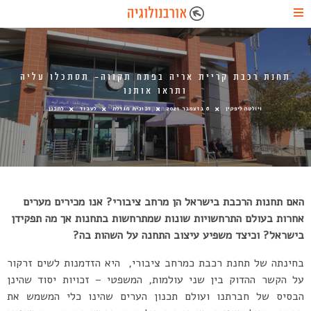
תחנת רכבת קריית אריה בפתח תקווה- תסתכלו עליה
ותראו אותנו
ויולטה ליפקין
6 בדצמבר 2021
זכוכית מגדלת
לעבוד
לתכנן
האם תחנות הרכבת בישראל הן מרחב ציבורי?
אנו מכירים מערים
אחרות בעולם התרחשויות שונות שמתרחשות בתחנות אך מה תפקידן
בישראל? וכיצד משפיע עיצוב התחנה על השהות בה?
בחינתה של תחנת רכבת כמרחב ציבורי, היא הזדמנות לשים זרקור
על הקשר ההדוק בין שני עולמות, המשפטי – זכויות יסוד שהינן
הבסיס של חברתנו ועולם תכנון הערים שהינו כלי המשמש את