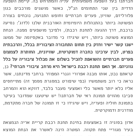
חברתנו בעל השפעה משמעותית עליה והמתרחש בה. קיימת השפעה
הדדית בין שני התחומים הנ”ל, כאשר מושגים מורכבים כגון
פלורליזם, שוויון, פערים חברתיים וחופש התנועה, נוכחים בצורה
הפשוטה ביותר בהתנהלות היומיומית האורבנית שלנו (לדוג’: נסיעה
ברכבת, דרך ההגעה לתחנת רכבת), ולפיכך מושפעים ממנה. הנחת
המוצא פשוטה ביותר, ויש שיגידו כי מדובר באקסיומה של ממש
:
ישנו קשר ישיר וחזק בין תחום התחבורה הציבורית בכלל, והרכבתית
בפרט, לבין ערכינו כחברה דמוקרטית, שוויונית, החותרת לצמצום
פערים חברתיים והשואפת להכיל בשלום את מכלול ציבוריה על כלל
גווניהם. אך האם תחנת רכבת בישראל היא מרחב ציבורי חברתי?
כן,
קראתם נכון, אותו מבנה אפרורי וגנרי המפוזר ברחבי מדינתנו, אשר
נראה כי רוב משתמשיו (כפי שיפורט במסגרת מסמך זה) מתייחסים
אליו כלא יותר מאשר כלי ואמצעי מעבר בלבד, דווקא הוא והמרחב
סביבו מהווים תמונת ראי של חברתנו! יש שיטענו שמדובר בעיקר
בתמונת חוליה ופעריה, ויש שיגידו כי זו תמונה של חברה מתקדמת,
מודרנית ודמוקרטית.
אדון בסוגיה זו באמצעות בחינת תחנת רכבת קריית אריה הנמצאת
בעיר מגוריי פתח תקווה. המטרה הינה לאשרר את הנחת המוצא