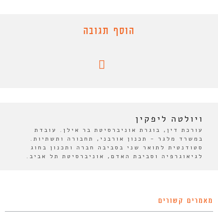
הוסף תגובה
ויולטה ליפקין
עורכת דין, בוגרת אוניברסיטת בר אילן. עובדת
במשרד מלגר - תכנון אורבני, תחבורה ותשתיות.
סטודנטית לתואר שני בסביבה חברה ותכנון בחוג
לגיאוגרפיה וסביבת האדם, אוניברסיטת תל אביב.
מאמרים קשורים