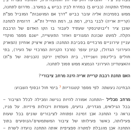
מחלף התקווה (כביש 5) במזרח לבין כביש 4 במערב. מדרום לתחנה,
ממש בסמיכות אליה עובר כביש “דרך אם המושבות” המוביל מפ”ת
(קריית אריה) לבני ברק, רמת גן, רמת החייל ות”א. דרומית לתחנה
שוכן ציר ז’יבוטינסקי שעתיד לעבור בו הקו האדום של הרכבת
הקלה. למעט שכונת המגורים ואזור התעשייה, ישנם מספר מוקדי
עניין עירוניים מרכזיים בסביבת התחנה: פארק איציק אוחיון (הפארק
העירוני הגדול), קניון עופר (מרכז הקניות המרכזי של העיר), בתי
חולים בילינסון ושניידר, בית העלמין ירקון (הכניסה של פ”ת)
והאצטדיון העירוני הנמצא ממש סמוך לתחנה.
האם תחנת רכבת קריית אריה הינה מרחב ציבורי
?
3
הבחינה נעשתה לפי מספר קטגוריות
בימי חול ובסוף השבוע:
מרחב מכליל
–התחנה אמורה להיות נגישה ומכילה לכלל הציבור –
בכל הגילאים, מגדרים, גזעים, מעמדות ויכולות פיזיות. על פניו,
נראה כי התחנה אכן זמינה ופתוחה לציבורים שונים בכל שעות
פעילותה, כאשר פעילותו של ציבור המשתמשים/הנוסעים בתוך
התחנה אכן מוגבלת למטרה ספציפית אותה התחנה נועדה לשרת –