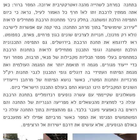
בתחנה כמרחב לשהייה מהנה ואטרקטיבית ארוכה. המסר ברור: כאן
אתה ממתין לרכבת ותו לא! חרף כל האמור לעיל, נראה כי כיום
התפיסה הולכת ומשתנה. בחלק ניכר מתחנות הרכבת מתחילים לראות
“עירוב שימושים” בתוך מרחב התחנה: בתי קפה עם אפשרות לישיבה
(ולא רק מזנון), חנויות לצרכים שונים כגון פרחים, פארם, כספומט.
ראו לדוגמא את תחנת הרכבת בירושלים. גם התפיסה התכנונית
הולכת ומשתנה וגופי התכנון מתחילים לראות בתחנות הרכבת
כמתחמים בעלי מספר תכליות מקבילות של פנאי, תרבות, מסחר ועד
כדי ייעוד מגורים. מגמה זו תואמת יותר את המגמה העולמית ואת
מגמת הפיתוח העתידי בה דוגלים גופי התכנון לגבי תחנות רק”ל
מרכזיות ותחנות המטרו, כאשר נושא הפיתוח של מרחבן וייעודיו
השונים המקבילים הינו הנושא החם בעולם התכנון הישראלי כיום.
משאלונים שקיימתי עם עשרה נוסעים רנדומליים בתחנת הרכבת
עולה כי למחצית מהנשאלים לא מפריעה הגנריות של התחנה והם
רואים בה כאמצעי מעבר בלבד. גם מהתצפיות בתוך התחנה עולה כי
המשתמשים הפנימו את המסר כאשר מרביתם אפילו לא מתעכבים
באולם הנוסעים, אלא עושים את דרכם ישירות אל הרציפים.