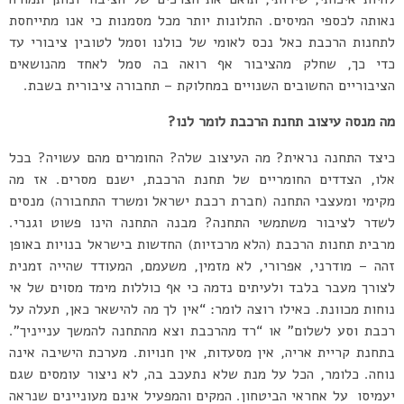
נאותה לכספי המיסים. התלונות יותר מכל מסמנות כי אנו מתייחסת
לתחנות הרכבת כאל נכס לאומי של כולנו וסמל לטובין ציבורי עד
כדי כך, שחלק מהציבור אף רואה בה סמל לאחד מהנושאים
הציבוריים החשובים השנויים במחלוקת – תחבורה ציבורית בשבת.
מה מנסה עיצוב תחנת הרכבת לומר לנו?
כיצד התחנה נראית? מה העיצוב שלה? החומרים מהם עשויה? בכל
אלו, הצדדים החומריים של תחנת הרכבת, ישנם מסרים. אז מה
מקימי ומעצבי התחנה (חברת רכבת ישראל ומשרד התחבורה) מנסים
לשדר לציבור משתמשי התחנה? מבנה התחנה הינו פשוט וגנרי.
מרבית תחנות הרכבת (הלא מרכזיות) החדשות בישראל בנויות באופן
זהה – מודרני, אפרורי, לא מזמין, משעמם, המעודד שהייה זמנית
לצורך מעבר בלבד ולעיתים נדמה כי אף כוללות מימד מסוים של אי
נוחות מכוונת. כאילו רוצה לומר: “אין לך מה להישאר כאן, תעלה על
רכבת וסע לשלום” או “רד מהרכבת וצא מהתחנה להמשך ענייניך”.
בתחנת קריית אריה, אין מסעדות, אין חנויות. מערכת הישיבה אינה
נוחה. כלומר, הכל על מנת שלא נתעכב בה, לא ניצור עומסים שגם
יעמיסו על אחראי הביטחון. המקים והמפעיל אינם מעוניינים שנראה