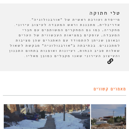
טלי חתוקה
מייסדת ועורכת ראשית של "אורבנולוגיה".
אדריכלית, מתכננת וראש המעבדה לעיצוב עירוני.
מחקריה, כמו גם המחקרים המשותפים עם חברי
המעבדה, עוסקים במציאות העכשווית של הערים
ובאופן שניתן להתמודד עם האתגרים שהן מציבות
למתכננים. בכתיבתה ב"אורבנולוגיה" מבקשת לשאול
שאלות סביב הנחות, רעיונות ואופנות בתחום התכנון
והעיצוב העירוני שאנו מקבלים כמובן מאליו.
מאמרים קשורים