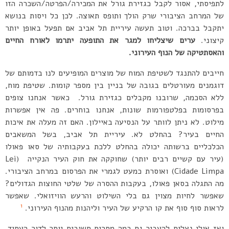
לתפיסתי, אסור לקבל כגזירת גורל את המכירה/הפרטה/השכרה הזו
של המרחב הציבורי שרק הולך ותופס תאוצה. לכן כל ויסות בנושא
יתקבל בברכה. וטוב תעשה עיריית תל אביב אם תפעל באופן יותר
קיצוני.
ערים שיצליחו למגר את התופעה יתרמו לאורח החיים
והאסתטיקה של הנוף העירוני.
חייבים להתנגד לשטיפת המוח של מוצרים המופיעים לנו בדמותם של
דוגמנים מעורטלים בגובה של בניין בין מספר קומות. שטיפת מוח,
ללא הסכמה, שרובנו מקבלים כגזירת גורל. כאשר אנחנו צופים
בפרסומות בפלטפורמות שונות, אנחנו בוחרים. פה אין אפשרות
מילוט. לא ניתן לוותר על הנסיעה באיילון. האם זה מעלה את איכות
החיים בעיר? בהחלט לא. עיריית תל אביב, בשל המשאבים
הכלכליים ברשותה יכולה בהחלט ללכת בעקבותיה של סאו פאולו
(עיר עם קשיים רבים יותר) שחוקקה את חוק העיר הנקייה (Lei
Cidade Limpa) ואוסרת כמעט לגמרי את הפרסום במרחב הציבורי.
מה התגלה בסאן פאולו, בעקבות ההסרה של שלטי החוצות הגדולים?
שאפשר לחיות מצוין גם בלי השילוט והרעש הוויזואלי. שאפשר
1
לראות סוף סוף את קו הרקיע של העיר וליהנות מהנוף העירוני.
ואז אולי נצליח להעביר גם כמה מסרים חשובים יותר לדור העתיד.