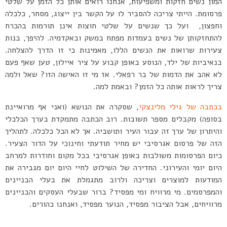
המון נשים חזקות ומשפיעות, אנחנו רואים אותן כל הזמן על שלטי
פרסומת. הייתי צריכה להסביר לו על הקשר בין ייצוג, מסחר, כלכלה
וחפצון, ועל כך שנשים על שלטי חוצות אינן תורמות בהכרח
להתחזקותן של נשים בעמדות מפתח במשק ובאקדמיה. להיפך, בנות
צעירות שרואות את הנשים הללו, מאמינות כי זו הדרך להצלחה.
בנאיביות של ילד, הנוסע באופן קבוע על ציר איילון, טען שאף פעם
לא אהב את הדמות של בר רפאלי. אז מי זו האישה הזו? שאל ולמה
צריך לראות אותה כל הזמן? ובאמת למה.
בכתבה של גילי מלינצקי
, שסקרה את הנושא (ואני אף מרואיינת
בסופה) מקבלים מספר תשובות. רוב הכתבה מתמקדת בערך הכלכלי
והיתרון של ערך זה עבור העיר ותושביה. אך לא הכל כלכלה. לתהליך
הזה של פרסום אגרסיבי יש מחיר תודעתי וחינוכי על הדור הצעיר.
כיום הפרסומות משולבות באופן אגרסיבי בכל מקום וחודרות למרחב
היום יומי והעירוני. החדירה של השילוט לחיי היום יום מגבירה את
המודעות למוצרים וצריכה ולרוב מתגמלת את בעלי הבניינים
והמפרסמים. מי מרוויח ומי מפסיד? ברור שבעלי העסקים והבניינים
מרוויחים, אבל הציבור מפסיד, הנוער מפסיד, ואנחנו כהורים.