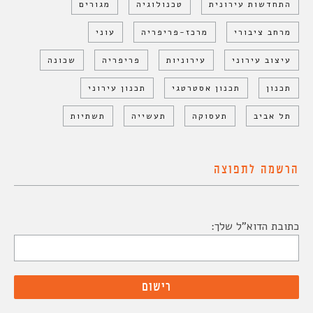
התחדשות עירונית
טכנולוגיה
מגורים
מרחב ציבורי
מרכז-פריפריה
עוני
עיצוב עירוני
עירוניות
פריפריה
שכונה
תכנון
תכנון אסטרטגי
תכנון עירוני
תל אביב
תעסוקה
תעשייה
תשתיות
הרשמה לתפוצה
כתובת הדוא"ל שלך: