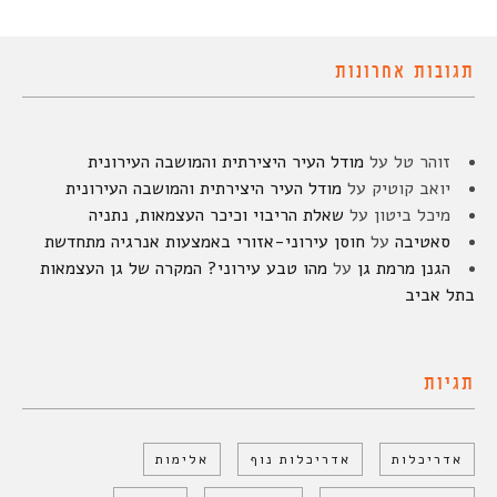
תגובות אחרונות
זוהר טל
על
מודל העיר היצירתית והמושבה העירונית
יואב קוטיק
על
מודל העיר היצירתית והמושבה העירונית
מיכל ביטון
על
שאלת הריבוי וכיכר העצמאות, נתניה
סאטיבה
על
חוסן עירוני-אזורי באמצעות אנרגיה מתחדשת
הגנן מרמת גן
על
מהו טבע עירוני? המקרה של גן העצמאות
בתל אביב
תגיות
אדריכלות
אדריכלות נוף
אלימות