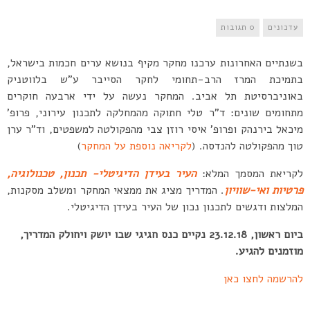
עדכונים
0 תגובות
בשנתיים האחרונות ערכנו מחקר מקיף בנושא ערים חכמות בישראל,
בתמיכת המרז הרב-תחומי לחקר הסייבר ע”ש בלווטניק
באוניברסיטת תל אביב. המחקר נעשה על ידי ארבעה חוקרים
מתחומים שונים: ד”ר טלי חתוקה מהמחלקה לתכנון עירוני, פרופ’
מיכאל בירנהק ופרופ’ איסי רוזן צבי מהפקולטה למשפטים, וד”ר ערן
טוך מהפקולטה להנדסה. (
לקריאה נוספת על המחקר
)
לקריאת המסמך המלא:
העיר בעידן הדיגיטלי- תכנון, טכנולוגיה,
פרטיות ואי-שוויון
. המדריך מציג את ממצאי המחקר ומשלב מסקנות,
המלצות ודגשים לתכנון נכון של העיר בעידן הדיגיטלי.
ביום ראשון, 23.12.18 נקיים כנס חגיגי שבו יושק ויחולק המדריך,
מוזמנים להגיע.
להרשמה לחצו כאן