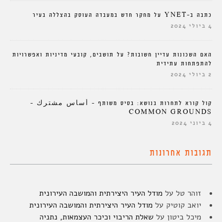
כתבה ב-YNET על מחקר חדש במעבדה העוסק בהצללה בעיר
4 ביולי 2024
האם השכונות עדיין חשובות? על תושבים, קובעי מדיניות ואפשרויות
להתפתחות עתידית
2 ביולי 2024
קול קורא לתחרות בנושא: בסיס משותף – أساس مشترك –
COMMON GROUNDS
4 ביוני 2024
תגובות אחרונות
זוהר טל
על
מודל העיר היצירתית והמושבה העירונית
יואב קוטיק
על
מודל העיר היצירתית והמושבה העירונית
מיכל ביטון
על
שאלת הריבוי וכיכר העצמאות, נתניה