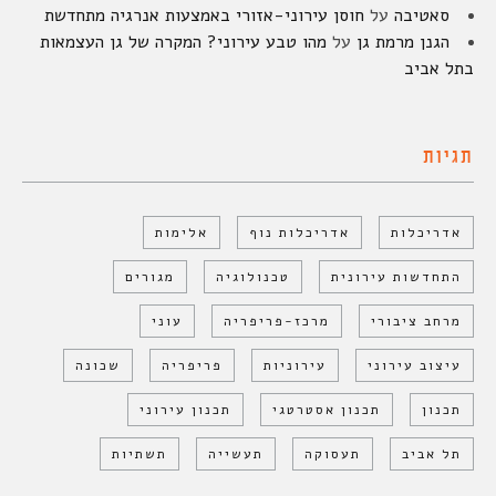
סאטיבה
על
חוסן עירוני-אזורי באמצעות אנרגיה מתחדשת
הגנן מרמת גן
על
מהו טבע עירוני? המקרה של גן העצמאות
בתל אביב
תגיות
אדריכלות
אדריכלות נוף
אלימות
התחדשות עירונית
טכנולוגיה
מגורים
מרחב ציבורי
מרכז-פריפריה
עוני
עיצוב עירוני
עירוניות
פריפריה
שכונה
תכנון
תכנון אסטרטגי
תכנון עירוני
תל אביב
תעסוקה
תעשייה
תשתיות