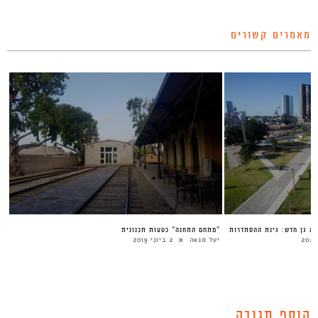
מאמרים קשורים
”א גן חדש: גינת ההסתדרות
“מתחם התחנה” כטעות תכנונית
יעל סגאה
2 ביוני 2019
הוסף תגובה