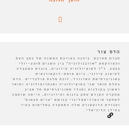
הדס צור
חברת מערכת. כיהנה כעורכת המשנה של כתב העת
והפודקסט "אורבנולוגיה" בין השנים 2016-יולי
2023. ד"ר לסוציולוגיה עירונית, בוגרת המעבדה
לעיצוב עירוני, כיום פוסט-דוקטורנטית
באוניברסיטת הארוורד, זוכת מלגת פולברייט. הדס
בעלת תואר שני בסוציולוגיה ואנתרופולוגיה ותואר
ראשון בקולנוע ומגדר מאוניברסיטת תל אביב.
מחקרה הקודם עסק בזנות ועירוניות, הייתה שותפה
למחקר אינטרדיספלינרי בנושא 'ערים חכמות'
ועבודת הדוקטורט שלה התמקדה באלימות בעיר
בעידן הדיגיטלי.