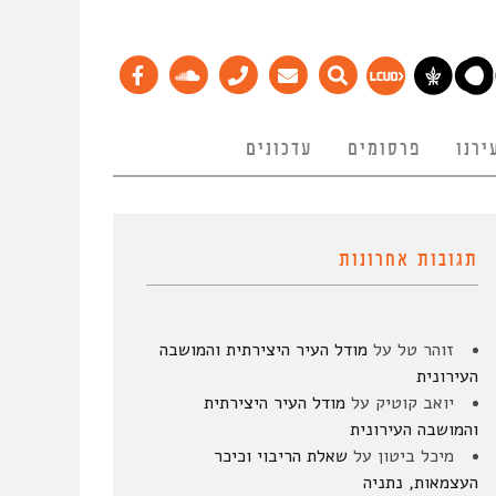
ירנו
פרסומים
עדכונים
תגובות אחרונות
זוהר טל
על
מודל העיר היצירתית והמושבה
העירונית
יואב קוטיק
על
מודל העיר היצירתית
והמושבה העירונית
מיכל ביטון
על
שאלת הריבוי וכיכר
העצמאות, נתניה