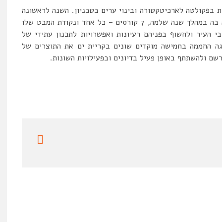
 בפקולטה לארכיטקטורה ובינוי ערים בטכניון. השנה לראשונה
התמקדה פעילות החממה בעיר אחת – קריית ים, ועסקה בה במהלך שנה שלמה, 7 קורסים – כל אחד ונקודת המבט שלו
העיר ולחשוף בפניהם רעיונות ואפשרויות לתכנון עתידי של
 יולי מציגה החממה בחמישה מוקדים שונים בקריית ים את התוצרים של
שם ולהשתתף באופן פעיל בדיונים ובפעילויות השונות.