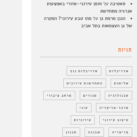
סאטיבה
על
חוסן עירוני-אזורי באמצעות
אנרגיה מתחדשת
הגנן מרמת גן
על
מהו טבע עירוני? המקרה
של גן העצמאות בתל אביב
תגיות
אדריכלות
אדריכלות נוף
אלימות
התחדשות עירונית
טכנולוגיה
מגורים
מרחב ציבורי
מרכז-פריפריה
עוני
עיצוב עירוני
עירוניות
פריפריה
שכונה
תכנון