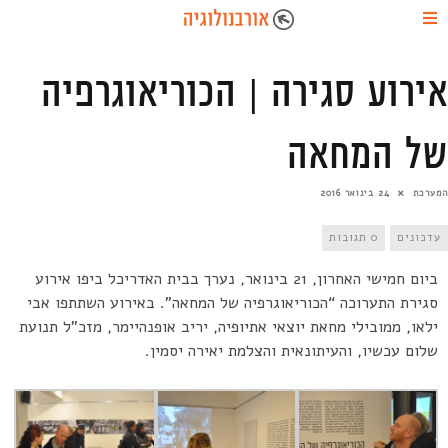
אירוע סגירה | הכוריאוגרפיה
של המחאה
המערכת
24 בינואר 2016
עדכונים
0 תגובות
ביום חמישי האחרון, 21 בינואר, נערך בבית האדריכל ביפו אירוע
סגירת התערוכה “הכוריאוגרפיה של המחאה”. באירוע השתתפו אבי
ילאו, ממובילי מחאת יוצאי אתיופיה, יריב אופנהיימר, מזכ”ל תנועת
שלום עכשיו, והעיתונאית והצלמת יאירה יסמין.