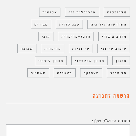
אדריכלות
אדריכלות נוף
אלימות
התחדשות עירונית
טכנולוגיה
מגורים
מרחב ציבורי
מרכז-פריפריה
עוני
עיצוב עירוני
עירוניות
פריפריה
שכונה
תכנון
תכנון אסטרטגי
תכנון עירוני
תל אביב
תעסוקה
תעשייה
תשתיות
הרשמה לתפוצה
כתובת הדוא"ל שלך: