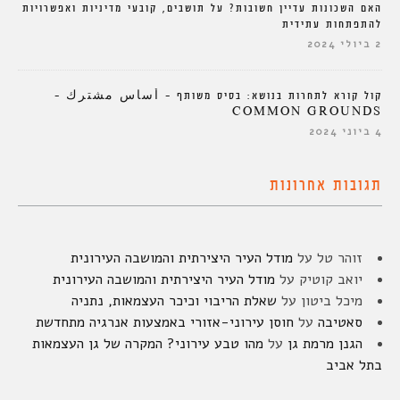
האם השכונות עדיין חשובות? על תושבים, קובעי מדיניות ואפשרויות
להתפתחות עתידית
2 ביולי 2024
קול קורא לתחרות בנושא: בסיס משותף – أساس مشترك –
COMMON GROUNDS
4 ביוני 2024
תגובות אחרונות
זוהר טל
על
מודל העיר היצירתית והמושבה העירונית
יואב קוטיק
על
מודל העיר היצירתית והמושבה העירונית
מיכל ביטון
על
שאלת הריבוי וכיכר העצמאות, נתניה
סאטיבה
על
חוסן עירוני-אזורי באמצעות אנרגיה מתחדשת
הגנן מרמת גן
על
מהו טבע עירוני? המקרה של גן העצמאות
בתל אביב