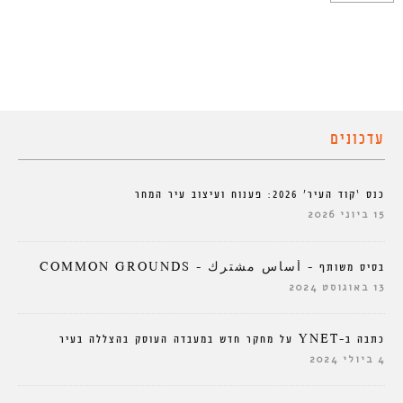
עדכונים
כנס ‘קוד העיר’ 2026: פענוח ועיצוב עיר המחר
15 ביוני 2026
בסיס משותף – أساس مشترك – COMMON GROUNDS
13 באוגוסט 2024
כתבה ב-YNET על מחקר חדש במעבדה העוסק בהצללה בעיר
4 ביולי 2024