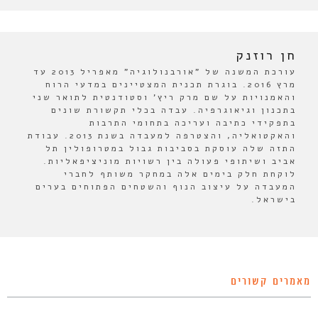
חן רוזנק
עורכת המשנה של "אורבנולוגיה" מאפריל 2013 עד
מרץ 2016. בוגרת תכנית המצטיינים במדעי הרוח
והאמנויות על שם מרק ריץ' וסטודנטית לתואר שני
בתכנון וגיאוגרפיה. עבדה בכלי תקשורת שונים
בתפקידי כתיבה ועריכה בתחומי התרבות
והאקטואליה, והצטרפה למעבדה בשנת 2013. עבודת
התזה שלה עוסקת בסביבות גבול במטרופולין תל
אביב ושיתופי פעולה בין רשויות מוניציפאליות.
לוקחת חלק בימים אלה במחקר משותף לחברי
המעבדה על עיצוב הנוף והשטחים הפתוחים בערים
בישראל.
מאמרים קשורים