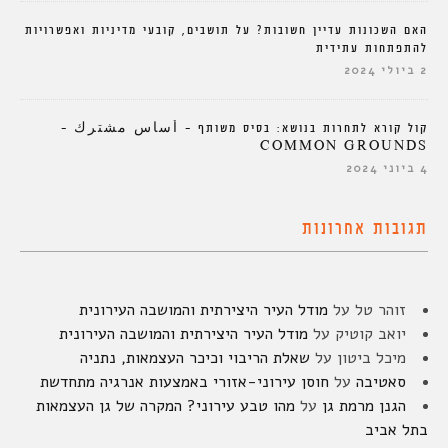
האם השכונות עדיין חשובות? על תושבים, קובעי מדיניות ואפשרויות
להתפתחות עתידית
2 ביולי 2024
קול קורא לתחרות בנושא: בסיס משותף – أساس مشترك –
COMMON GROUNDS
4 ביוני 2024
תגובות אחרונות
זוהר טל
על
מודל העיר היצירתית והמושבה העירונית
יואב קוטיק
על
מודל העיר היצירתית והמושבה העירונית
מיכל ביטון
על
שאלת הריבוי וכיכר העצמאות, נתניה
סאטיבה
על
חוסן עירוני-אזורי באמצעות אנרגיה מתחדשת
הגנן מרמת גן
על
מהו טבע עירוני? המקרה של גן העצמאות
בתל אביב