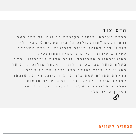
הדס צור
חברת מערכת. כיהנה כעורכת המשנה של כתב העת
והפודקסט "אורבנולוגיה" בין השנים 2016-יולי
2023. ד"ר לסוציולוגיה עירונית, בוגרת המעבדה
לעיצוב עירוני, כיום פוסט-דוקטורנטית
באוניברסיטת הארוורד, זוכת מלגת פולברייט. הדס
בעלת תואר שני בסוציולוגיה ואנתרופולוגיה ותואר
ראשון בקולנוע ומגדר מאוניברסיטת תל אביב.
מחקרה הקודם עסק בזנות ועירוניות, הייתה שותפה
למחקר אינטרדיספלינרי בנושא 'ערים חכמות'
ועבודת הדוקטורט שלה התמקדה באלימות בעיר
בעידן הדיגיטלי.
מאמרים קשורים