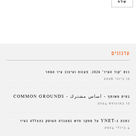
עדכונים
כנס ‘קוד העיר’ 2026: פענוח ועיצוב עיר המחר
15 ביוני 2026
בסיס משותף – أساس مشترك – COMMON GROUNDS
13 באוגוסט 2024
כתבה ב-YNET על מחקר חדש במעבדה העוסק בהצללה בעיר
4 ביולי 2024