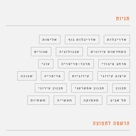
תגיות
אדריכלות
אדריכלות נוף
אלימות
התחדשות עירונית
טכנולוגיה
מגורים
מרחב ציבורי
מרכז-פריפריה
עוני
עיצוב עירוני
עירוניות
פריפריה
שכונה
תכנון
תכנון אסטרטגי
תכנון עירוני
תל אביב
תעסוקה
תעשייה
תשתיות
הרשמה לתפוצה