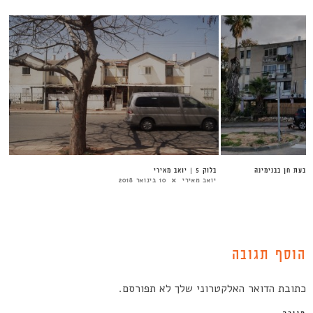
גבעת חן בבנימינה
בלוק 5 | יואב מאירי
יואב מאירי
10 בינואר 2018
הוסף תגובה
כתובת הדואר האלקטרוני שלך לא תפורסם.