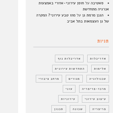
סאטיבה
על
חוסן עירוני-אזורי באמצעות
אנרגיה מתחדשת
הגנן מרמת גן
על
מהו טבע עירוני? המקרה
של גן העצמאות בתל אביב
תגיות
אדריכלות
אדריכלות נוף
אלימות
התחדשות עירונית
טכנולוגיה
מגורים
מרחב ציבורי
מרכז-פריפריה
עוני
עיצוב עירוני
עירוניות
פריפריה
שכונה
תכנון