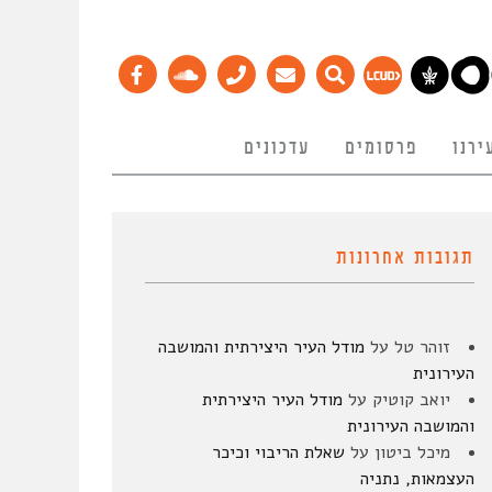
ירנו
פרסומים
עדכונים
תגובות אחרונות
זוהר טל
על
מודל העיר היצירתית והמושבה
העירונית
יואב קוטיק
על
מודל העיר היצירתית
והמושבה העירונית
מיכל ביטון
על
שאלת הריבוי וכיכר
העצמאות, נתניה