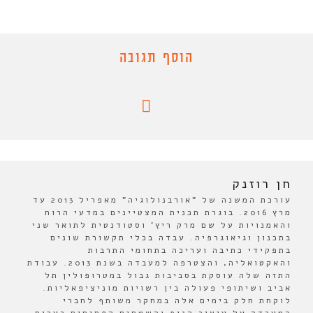
הוסף תגובה
חן רוזנק
עורכת המשנה של "אורבנולוגיה" מאפריל 2013 עד
מרץ 2016. בוגרת תכנית המצטיינים במדעי הרוח
והאמנויות על שם מרק ריץ' וסטודנטית לתואר שני
בתכנון וגיאוגרפיה. עבדה בכלי תקשורת שונים
בתפקידי כתיבה ועריכה בתחומי התרבות
והאקטואליה, והצטרפה למעבדה בשנת 2013. עבודת
התזה שלה עוסקת בסביבות גבול במטרופולין תל
אביב ושיתופי פעולה בין רשויות מוניציפאליות.
לוקחת חלק בימים אלה במחקר משותף לחברי