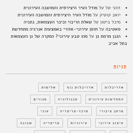
זוהר טל
על
מודל העיר היצירתית והמושבה העירונית
יואב קוטיק
על
מודל העיר היצירתית והמושבה העירונית
מיכל ביטון
על
שאלת הריבוי וכיכר העצמאות, נתניה
סאטיבה
על
חוסן עירוני-אזורי באמצעות אנרגיה מתחדשת
הגנן מרמת גן
על
מהו טבע עירוני? המקרה של גן העצמאות
בתל אביב
תגיות
אדריכלות
אדריכלות נוף
אלימות
התחדשות עירונית
טכנולוגיה
מגורים
מרחב ציבורי
מרכז-פריפריה
עוני
עיצוב עירוני
עירוניות
פריפריה
שכונה