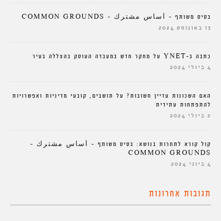
בסיס משותף – أساس مشترك – COMMON GROUNDS
13 באוגוסט 2024
כתבה ב-YNET על מחקר חדש במעבדה העוסק בהצללה בעיר
4 ביולי 2024
האם השכונות עדיין חשובות? על תושבים, קובעי מדיניות ואפשרויות
להתפתחות עתידית
2 ביולי 2024
קול קורא לתחרות בנושא: בסיס משותף – أساس مشترك –
COMMON GROUNDS
4 ביוני 2024
תגובות אחרונות