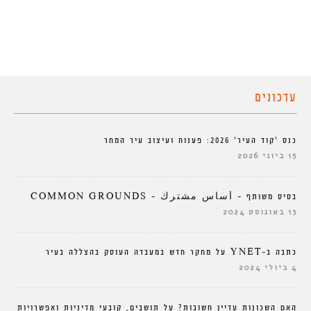
עדכונים
כנס ‘קוד העיר’ 2026: פענוח ועיצוב עיר המחר
15 ביוני 2026
בסיס משותף – أساس مشترك – COMMON GROUNDS
13 באוגוסט 2024
כתבה ב-YNET על מחקר חדש במעבדה העוסק בהצללה בעיר
4 ביולי 2024
האם השכונות עדיין חשובות? על תושבים, קובעי מדיניות ואפשרויות