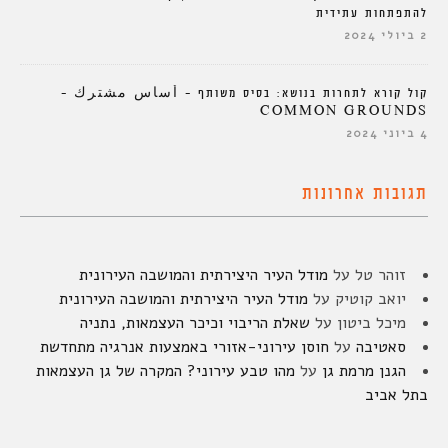
להתפתחות עתידית
2 ביולי 2024
קול קורא לתחרות בנושא: בסיס משותף – أساس مشترك –
COMMON GROUNDS
4 ביוני 2024
תגובות אחרונות
זוהר טל
על
מודל העיר היצירתית והמושבה העירונית
יואב קוטיק
על
מודל העיר היצירתית והמושבה העירונית
מיכל ביטון
על
שאלת הריבוי וכיכר העצמאות, נתניה
סאטיבה
על
חוסן עירוני-אזורי באמצעות אנרגיה מתחדשת
הגנן מרמת גן
על
מהו טבע עירוני? המקרה של גן העצמאות
בתל אביב