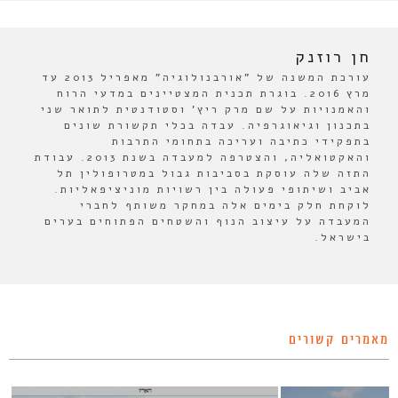
חן רוזנק
עורכת המשנה של "אורבנולוגיה" מאפריל 2013 עד
מרץ 2016. בוגרת תכנית המצטיינים במדעי הרוח
והאמנויות על שם מרק ריץ' וסטודנטית לתואר שני
בתכנון וגיאוגרפיה. עבדה בכלי תקשורת שונים
בתפקידי כתיבה ועריכה בתחומי התרבות
והאקטואליה, והצטרפה למעבדה בשנת 2013. עבודת
התזה שלה עוסקת בסביבות גבול במטרופולין תל
אביב ושיתופי פעולה בין רשויות מוניציפאליות.
לוקחת חלק בימים אלה במחקר משותף לחברי
המעבדה על עיצוב הנוף והשטחים הפתוחים בערים
בישראל.
מאמרים קשורים