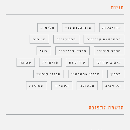
תגיות
אדריכלות
אדריכלות נוף
אלימות
התחדשות עירונית
טכנולוגיה
מגורים
מרחב ציבורי
מרכז-פריפריה
עוני
עיצוב עירוני
עירוניות
פריפריה
שכונה
תכנון
תכנון אסטרטגי
תכנון עירוני
תל אביב
תעסוקה
תעשייה
תשתיות
הרשמה לתפוצה