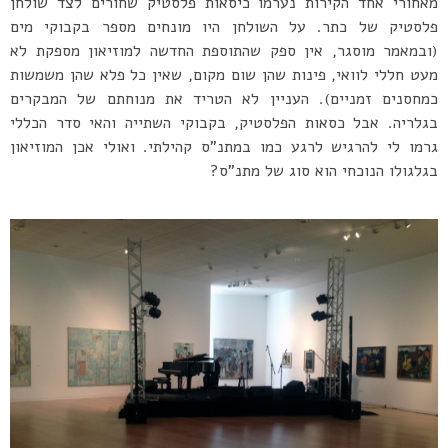
מאחורי אחד הקירות נערמו כיסאות פלסטיק שחורים לצד שולחן
פלסטיק של כתר. על השולחן היו מונחים מספר בקבוקי מים
(ובמאמר מוסגר, אין ספק שהתוספת החדשה למוזיאון מספקת לא
מעט חללי לוואי, פינות שהן שום מקום, שאין כל פלא שהן משמשות
כמחסנים זמניים). העניין לא הטריד את מנוחתם של המבקרים
בגלריה. אבל כסאות הפלסטיק, בקבוקי השתייה והאי סדר הכללי
גרמו לי להרגיש לרגע כמו במתנ”ס קהילתי. ואולי אכן המוזיאון
בגלגולו הנוכחי הוא סוג של מתנ”ס?