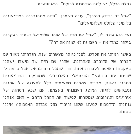
נחלת הכלל, יש לתת הזדמנות לכולם”, היא טוענת.
“אבל זה בדיוק ההיפך”, עונה השמרן, “היום מסתובבים במוזיאונים
כל מיני קלולס ושלומיאלים”.
ואז היא עונה לו, “אבל אם חייו של אותו שלומיאל ישתנו בעקבות
ביקור במוזיאון – האם זה לא שווה את זה?”.
כאשר ראיתי את הסרט, לפני כיותר מעשרים שנה, הזדהיתי מאוד עם
דבריה של הדוברת האחרונה. שהרי אם חייו של מישהו ישתנו
בעקבות חשיפה לעבודה אחת, הרי שהכל היה כדאי. אבל נדמה לי
שכיום עם ה”רעש” הוויזואלי והאדריכלי שמספקים המוזיאונים
כמבני ראווה, מבנים שאינם מתאימים כלל לתצוגה של אמנות
ומבקשים להיות המוצג האמנותי בעצמם, עם שפע הסחות של
אירועים ותערוכות שמטרתן למשוך את הקהל הרחב – האם אנחנו
נותנים הזדמנות למעט שקט וריכוז מול עבודת האמנות? אינני
בטוחה.