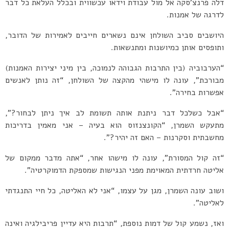
דלה פרנצ’סקה אל מול עבודת וידאו עכשווית ובכלל העלאת כל דבר
לדרגה של אמנות.
היושבים סביב השולחן אינם נשארים חייבים לאמירות של הדובר,
ותופסים אותן כמיושנות ומתנשאות.
“הערבוביה (בין התרבות הגבוהה לנמוכה, בין מיני יצירות האמנות)
מבורכת”, עונה לו מישהי מהקצה של השולחן, “זה נותן לאנשים
אפשרות בחירה”.
“אבל כשלכל דבר ניתנת אותה תשומת לב איך ניתן לבחור?”,
מתעקש השמרן, “הקונצנזוס הוא בעיה – אני מאמין בדריכות
מחשבתית וסקרנות – האם זה יהיר?”.
“זה קול המסורת”, עונה לו מישהו אחר, “אתה מדבר ממקום של
אליטה חרדתית המאוימת מפני הנגישות שמספקת הדמוקרטיה”.
ושוב עונה השמרן, מגן על עצמו, “אני לא האליטה, כל חיי התנגדתי
לאליטה”.
ואז, נשמע קול של דמות נוספת, “תרבות היא עדיין פריבילגיה ואינה