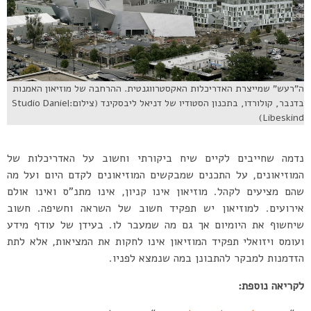
ה”רעש” שמייצרת האדריכלות האקסטרווגנטית. ההרחבה של מוזיאון האמנות
בדנבר, קולורדו, בתכנון הסטודיו של דניאל ליבסקינד (צילום:Studio Daniel
Libeskind)
נדמה שחייבים לקיים שיח ביקורתי וחשוב על האדריכלות של
המוזיאונים, על התכנים שמבקשים המוזיאונים לקדם היום ועל מה
שהם מציעים לקהל. מוזיאון אינו קניון, אינו מתנ”ס ואינו אולם
אירועים. למוזיאון יש תפקיד חשוב של השראה וחשיפה. חשוב
שיחשוף את היומיום אך גם מה שמעבר לו. בעידן של עודף מידע
ועומס ויזואלי תפקיד המוזיאון אינו לחקות את המציאות, אלא לתת
הזדמנות למבקר להתבונן במה שנמצא לפניו.
לקריאה נוספת: