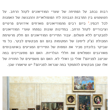
רבות נכתב על הפתיחה של שערי המוזיאונים לקהל הרחב. על
הטשטוש בין התרבות הגבוהה לזו הפופולארית וההנגשה של האמנות
1
לכל דכפין.
כיום רבים מהמוזיאונים מארחים אירועים פרטיים
וציבוריים לקהל הרחב. במדינות שונות נפתחו שערי המוזיאונים
למבקרים ללא תשלום. עבור התיירים המוזיאונים הם חלק מרשימת
המכולת (צ’ק ליסט) של המקומות בהם הם מבקשים לבקר. כל מי
שביקר בלונדון מכיר את המסות של התיירים המגיעים באוטובוסים
מאורגנים וממלאים את חללי הגלריות. האם הם מתעניינים במה
שניצב לפניהם? אולי כן ואולי לא. האם הם משפיעים על החוויה של
אלו שכן מבקשים להתמקד במה שנראה לפניהם? יש שיאמרו שכן.