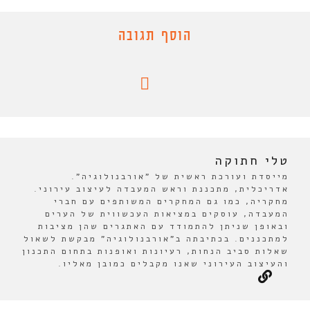
הוסף תגובה
טלי חתוקה
מייסדת ועורכת ראשית של "אורבנולוגיה".
אדריכלית, מתכננת וראש המעבדה לעיצוב עירוני.
מחקריה, כמו גם המחקרים המשותפים עם חברי
המעבדה, עוסקים במציאות העכשווית של הערים
ובאופן שניתן להתמודד עם האתגרים שהן מציבות
למתכננים. בכתיבתה ב"אורבנולוגיה" מבקשת לשאול
שאלות סביב הנחות, רעיונות ואופנות בתחום התכנון
והעיצוב העירוני שאנו מקבלים כמובן מאליו.