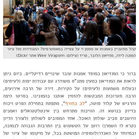
קהל מתעניין באמנות או מסמן וי על צפייה במאסטרפיס? התגודדות מול ציור
המונה ליזה, מוזיאון הלובר, פריז (צילום: Wee Viraporn אתר flickr)
ברור כי המוזיאון כמוסד אמנות עובר שינויים רדיקליים. כיום ניתן
לראות את המוזיאון כמעין מתנ”ס משודרג עם עבודות יפות (לעיתים)
ובעלות משמעות (לעיתים) על הקירות. זירה של הרבה אירועים,
הרבה תערוכות המבקשות להזמין אותנו בהמונינו. בסרטו היפה
והרגיש של קלוד סוטה, “
לב בחורף
“, מתפתח בתחילת הסרט ויכוח
בדיוק בנושא זה. הוויכוח מתרחש בין אינטלקטואלים ואמנים
היושבים סביב שולחן האוכל. אחד המסובים לשולחן (לצורך הדיון
נקרא לו השמרן) רוטן על הטשטוש בין התרבות הגבוהה לנמוכה,
ובמיוחד על האנדרולומוסיה הפושטת בכל, על מיקומו של ציור של